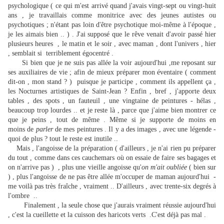
psychologique ( ce qui m'est arrivé quand j'avais vingt-sept ou vingt-huit
ans , je travaillais comme monitrice avec des jeunes autistes ou
psychotiques ; n'étant pas loin d'être psychotique moi-même à l'époque ,
je les aimais bien .. ) . J'ai supposé que le rêve venait d'avoir passé hier
plusieurs heures , le matin et le soir , avec maman , dont l'univers , hier
, semblait si terriblement égocentré .
Si bien que je ne suis pas allée la voir aujourd'hui ,me reposant sur
ses auxiliaires de vie ; afin de mieux préparer mon éventaire ( comment
dit-on , mon stand ? ) puisque je participe , comment ils appellent ça ,
les Nocturnes artistiques de Saint-Jean ? Enfin , bref , j'apporte deux
tables , des spots , un fauteuil , une vingtaine de peintures - hélas ,
beaucoup trop lourdes .. et je reste là , parce que j'aime bien montrer ce
que je peins , tout de même . Même si je supporte de moins en
moins de
parler
de mes peintures . Il y a des images , avec une légende -
quoi de plus ? tout le reste est inutile ..
Mais , l'angoisse de la préparation ( d'ailleurs , je n'ai rien pu préparer
du tout , comme dans ces cauchemars où on essaie de faire ses bagages et
on n'arrive pas ) , plus une vieille angoisse qu'
on
m'ait oubliée
( bien sur
) , plus l'angoisse de ne pas être allée m'occuper de maman aujourd'hui -
me voilà pas très fraîche , vraiment .. D'ailleurs , avec trente-six degrés à
l'ombre ..
Finalement , la seule chose que j'aurais vraiment réussie aujourd'hui
, c'est la cueillette et la cuisson des haricots verts .C'est déjà pas mal .