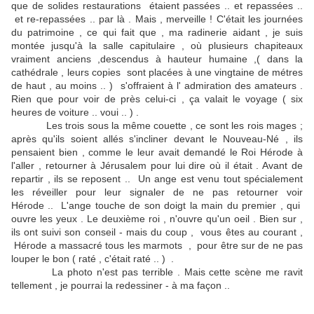
que de solides restaurations étaient passées .. et repassées ..
et re-repassées .. par là . Mais , merveille ! C'était les journées
du patrimoine , ce qui fait que , ma radinerie aidant , je suis
montée jusqu'à la salle capitulaire , où plusieurs chapiteaux
vraiment anciens ,descendus à hauteur humaine ,( dans la
cathédrale , leurs copies sont placées à une vingtaine de métres
de haut , au moins .. ) s'offraient à l' admiration des amateurs .
Rien que pour voir de près celui-ci , ça valait le voyage ( six
heures de voiture .. voui .. ) .
Les trois sous la même couette , ce sont les rois mages ;
après qu'ils soient allés s'incliner devant le Nouveau-Né , ils
pensaient bien , comme le leur avait demandé le Roi Hérode à
l'aller , retourner à Jérusalem pour lui dire où il était . Avant de
repartir , ils se reposent .. Un ange est venu tout spécialement
les réveiller pour leur signaler de ne pas retourner voir
Hérode .. L'ange touche de son doigt la main du premier , qui
ouvre les yeux . Le deuxième roi , n'ouvre qu'un oeil . Bien sur ,
ils ont suivi son conseil - mais du coup , vous êtes au courant ,
Hérode a massacré tous les marmots , pour être sur de ne pas
louper le bon ( raté , c'était raté .. ) .
La photo n'est pas terrible . Mais cette scène me ravit
tellement , je pourrai la redessiner - à ma façon ..