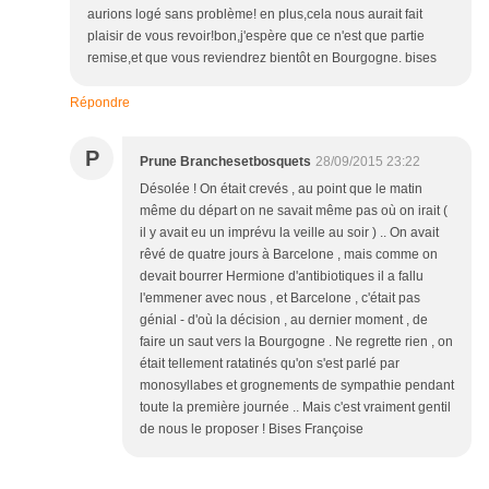
aurions logé sans problème! en plus,cela nous aurait fait
plaisir de vous revoir!bon,j'espère que ce n'est que partie
remise,et que vous reviendrez bientôt en Bourgogne. bises
Répondre
P
Prune Branchesetbosquets
28/09/2015 23:22
Désolée ! On était crevés , au point que le matin
même du départ on ne savait même pas où on irait (
il y avait eu un imprévu la veille au soir ) .. On avait
rêvé de quatre jours à Barcelone , mais comme on
devait bourrer Hermione d'antibiotiques il a fallu
l'emmener avec nous , et Barcelone , c'était pas
génial - d'où la décision , au dernier moment , de
faire un saut vers la Bourgogne . Ne regrette rien , on
était tellement ratatinés qu'on s'est parlé par
monosyllabes et grognements de sympathie pendant
toute la première journée .. Mais c'est vraiment gentil
de nous le proposer ! Bises Françoise