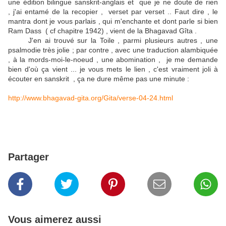
une édition bilingue sanskrit-anglais et que je ne doute de rien
, j'ai entamé de la recopier , verset par verset .. Faut dire , le
mantra dont je vous parlais , qui m'enchante et dont parle si bien
Ram Dass ( cf chapitre 1942) , vient de la Bhagavad Gîta .
J'en ai trouvé sur la Toile , parmi plusieurs autres , une
psalmodie très jolie ; par contre , avec une traduction alambiquée
, à la mords-moi-le-noeud , une abomination , je me demande
bien d'où ça vient ... je vous mets le lien , c'est vraiment joli à
écouter en sanskrit , ça ne dure même pas une minute :
http://www.bhagavad-gita.org/Gita/verse-04-24.html
Partager
Vous aimerez aussi