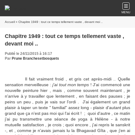
MENU
Accueil
» Chapitre 1949 : tout ce temps tellement vaste , devant moi ..
Chapitre 1949 : tout ce temps tellement vaste ,
devant moi ..
Publié le 24/11/2015 à 16:17
Par
Prune Branchesetbosquets
Il fait vraiment froid , et gris cet après-midi .. Quelle
sensation merveilleuse :
j'ai tout mon temps
! J'ai commencé une
nouvelle peinture hier , mais , comme souvent maintenant , je
n'arrive à y travailler que lentement , en faisant des pauses ; je
peins un peu , puis je vais sur l'ordi . J'ai également un grand
plaisir à taper un texte " familial" assez long - plaisir d'autant plus
grand que ça n'est pas moi qui l'ai écrit ! ; quoi d'autre , ce matin
j'ai pu transmettre une séance de yoga à Hélène - à notre
mutuelle satisfaction , je crois ; quoi encore , j'ai repris le sanskrit
-, et , comme je n'avais jamais lu la Bhagavad Gîta , que j'en ai