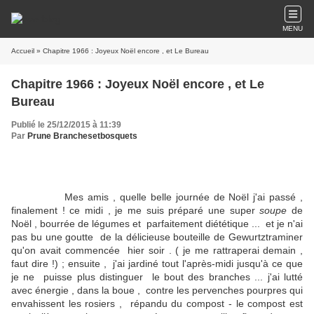
MENU
Accueil
» Chapitre 1966 : Joyeux Noël encore , et Le Bureau
Chapitre 1966 : Joyeux Noël encore , et Le
Bureau
Publié le 25/12/2015 à 11:39
Par
Prune Branchesetbosquets
Mes amis , quelle belle journée de Noël j'ai passé ,
finalement ! ce midi , je me suis préparé une super
soupe
de
Noël , bourrée de légumes et parfaitement diététique ... et je n'ai
pas bu une goutte de la délicieuse bouteille de Gewurtztraminer
qu'on avait commencée hier soir . ( je me rattraperai demain ,
faut dire !) ; ensuite , j'ai jardiné tout l'après-midi jusqu'à ce que
je ne puisse plus distinguer le bout des branches ... j'ai lutté
avec énergie , dans la boue , contre les pervenches pourpres qui
envahissent les rosiers , répandu du compost - le compost est