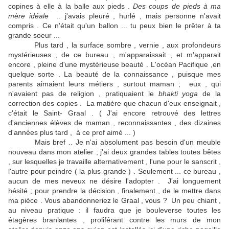
copines à elle à la balle aux pieds .
Des coups de pieds à ma
mère idéale
.. j'avais pleuré , hurlé , mais personne n'avait
compris . Ce n'était qu'un ballon ... tu peux bien le prêter à ta
grande soeur ...
Plus tard , la surface sombre , vernie , aux profondeurs
mystérieuses , de ce bureau , m'apparaissait , et m'apparait
encore , pleine d'une mystérieuse beauté . L'océan Pacifique ,en
quelque sorte . La beauté de la connaissance , puisque mes
parents aimaient leurs métiers , surtout maman ; eux , qui
n'avaient pas de religion , pratiquaient le
bhakti yoga
de la
correction des copies . La matière que chacun d'eux enseignait ,
c'était le Saint- Graal . ( J'ai encore retrouvé des lettres
d'anciennes élèves de maman , reconnaissantes , des dizaines
d'années plus tard , à ce prof aimé ... )
Mais bref .. Je n'ai absolument pas besoin d'un meuble
nouveau dans mon atelier ; j'ai deux grandes tables toutes bêtes
, sur lesquelles je travaille alternativement , l'une pour le sanscrit ,
l'autre pour peindre ( la plus grande ) . Seulement ... ce bureau ,
aucun de mes neveux ne désire l'adopter . J'ai longuement
hésité ; pour prendre la décision , finalement , de le mettre dans
ma pièce . Vous abandonneriez le Graal , vous ? Un peu chiant ,
au niveau pratique : il faudra que je bouleverse toutes les
étagères branlantes , proliférant contre les murs de mon