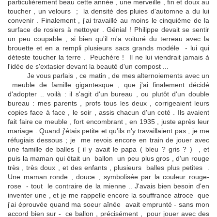
particulièrement beau cette année , une merveille , fin et doux au
toucher , un velours ; la densité des pluies d'automne a du lui
convenir . Finalement , j'ai travaillé au moins le cinquième de la
surface de rosiers à nettoyer . Génial ! Philippe devait se sentir
un peu coupable , si bien qu'il m'a voituré du terreau avec la
brouette et en a rempli plusieurs sacs grands modéle - lui qui
déteste toucher la terre . Peuchère ! Il ne lui viendrait jamais à
l'idée de s'extasier devant la beauté d'un compost ...
Je vous parlais , ce matin , de mes alternoiements avec un
meuble de famille gigantesque , que j'ai finalement décidé
d'adopter .. voilà : il s'agit d'un bureau , ou plutôt d'un double
bureau : mes parents , profs tous les deux , corrigeaient leurs
copies face à face , le soir , assis chacun d'un coté . Ils avaient
fait faire ce meuble , fort encombrant , en 1935 , juste après leur
mariage . Quand j'étais petite et qu'ils n'y travaillaient pas , je me
réfugiais dessous ; je me revois encore en train de jouer avec
une famille de balles ( il y avait le papa ( bleu ? gris ? ) , et
puis la maman qui était un ballon un peu plus gros , d'un rouge
très , très doux , et des enfants , plusieurs balles plus petites .
Une maman ronde , douce , symbolisée par la couleur rouge-
rose - tout le contraire de la mienne .. J'avais bien besoin d'en
inventer une , et je me rappelle encore la souffrance atroce que
j'ai éprouvée quand ma soeur aînée avait emprunté - sans mon
accord bien sur - ce ballon , précisément , pour jouer avec des