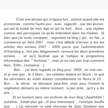
C'est une phrase qui m'agace fort , surtout quand elle est
prononcée , comme l'autre jour , avec sagacité , par des jeunes
qui ont la moitié de mon âge et qui ne font , donc , que répéter
comme des perroquets ce qu'ils entendent dans les médias . Si
bien que j'ai voulu comparer , regardant ce blog ( qui , en fait , a
commencé en Avril 2007 , mais c'est difficile d'arriver à lire les
articles des années 2007 - 2009 parce que l'administration
d'Overblog a , fort peu élégamment, censuré les deux premières
années ... et qu'il faudrait que je trafique le programme
informatique des " Archives " , mais je ne sais pas trop comment
faire . Enfin , j'essaierai .. )
Bon ... j'ai donc regardé ce blog pour 2009 , en tout cas -
et je vois que , le 3 Mars , les violettes étaient en fleurs ; et que
les abricotiers du voisin étaient complétement en fleurs le 13 .
Bon ... le climat se détraque peut-être ,mais pour l'instant la
végétation démarre au même moment , à peu près , qu'il y a dix
ans ...
Et en furetant dans ces archives de mon blog ( Aaahhhhh !
autrefois , il était plus gai , et plus intéressant ... l'entropie bouffe
tout ... ) j'ai retrouvé ce petit morceau de John Dowland que