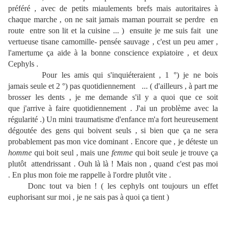
préféré , avec de petits miaulements brefs mais autoritaires à
chaque marche , on ne sait jamais maman pourrait se perdre en
route entre son lit et la cuisine ... ) ensuite je me suis fait une
vertueuse tisane camomille- pensée sauvage , c'est un peu amer ,
l'amertume ça aide à la bonne conscience expiatoire , et deux
Cephyls .
Pour les amis qui s'inquiéteraient , 1 °) je ne bois
jamais seule et 2 °) pas quotidiennement ... ( d'ailleurs , à part me
brosser les dents , je me demande s'il y a quoi que ce soit
que j'arrive à faire quotidiennement . J'ai un problème avec la
régularité .) Un mini traumatisme d'enfance m'a fort heureusement
dégoutée des gens qui boivent seuls , si bien que ça ne sera
probablement pas mon vice dominant . Encore que , je déteste un
homme
qui boit seul , mais une
femme
qui boit seule je trouve ça
plutôt attendrissant . Ouh là là ! Mais non , quand c'est pas moi
. En plus mon foie me rappelle à l'ordre plutôt vite .
Donc tout va bien ! ( les cephyls ont toujours un effet
euphorisant sur moi , je ne sais pas à quoi ça tient )