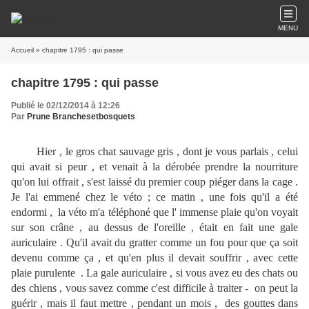
MENU
Accueil
» chapitre 1795 : qui passe
chapitre 1795 : qui passe
Publié le 02/12/2014 à 12:26
Par
Prune Branchesetbosquets
Hier , le gros chat sauvage gris , dont je vous parlais , celui
qui avait si peur , et venait à la dérobée prendre la nourriture
qu'on lui offrait , s'est laissé du premier coup piéger dans la cage .
Je l'ai emmené chez le véto ; ce matin , une fois qu'il a été
endormi , la véto m'a téléphoné que l' immense plaie qu'on voyait
sur son crâne , au dessus de l'oreille , était en fait une gale
auriculaire . Qu'il avait du gratter comme un fou pour que ça soit
devenu comme ça , et qu'en plus il devait souffrir , avec cette
plaie purulente . La gale auriculaire , si vous avez eu des chats ou
des chiens , vous savez comme c'est difficile à traiter - on peut la
guérir , mais il faut mettre , pendant un mois , des gouttes dans