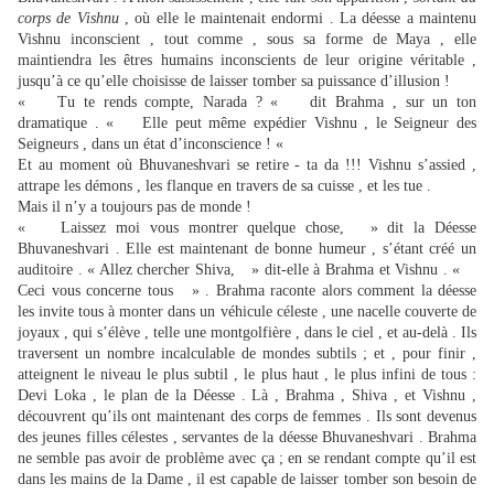
corps de Vishnu
, où elle le maintenait endormi . La déesse a maintenu
Vishnu inconscient , tout comme , sous sa forme de Maya , elle
maintiendra les êtres humains inconscients de leur origine véritable ,
jusqu’à ce qu’elle choisisse de laisser tomber sa puissance d’illusion !
« Tu te rends compte, Narada ? « dit Brahma , sur un ton
dramatique . « Elle peut même expédier Vishnu , le Seigneur des
Seigneurs , dans un état d’inconscience ! «
Et au moment où Bhuvaneshvari se retire - ta da !!! Vishnu s’assied ,
attrape les démons , les flanque en travers de sa cuisse , et les tue .
Mais il n’y a toujours pas de monde !
« Laissez moi vous montrer quelque chose, » dit la Déesse
Bhuvaneshvari . Elle est maintenant de bonne humeur , s’étant créé un
auditoire . « Allez chercher Shiva, » dit-elle à Brahma et Vishnu . «
Ceci vous concerne tous » . Brahma raconte alors comment la déesse
les invite tous à monter dans un véhicule céleste , une nacelle couverte de
joyaux , qui s’élève , telle une montgolfière , dans le ciel , et au-delà . Ils
traversent un nombre incalculable de mondes subtils ; et , pour finir ,
atteignent le niveau le plus subtil , le plus haut , le plus infini de tous :
Devi Loka , le plan de la Déesse . Là , Brahma , Shiva , et Vishnu ,
découvrent qu’ils ont maintenant des corps de femmes . Ils sont devenus
des jeunes filles célestes , servantes de la déesse Bhuvaneshvari . Brahma
ne semble pas avoir de problème avec ça ; en se rendant compte qu’il est
dans les mains de la Dame , il est capable de laisser tomber son besoin de