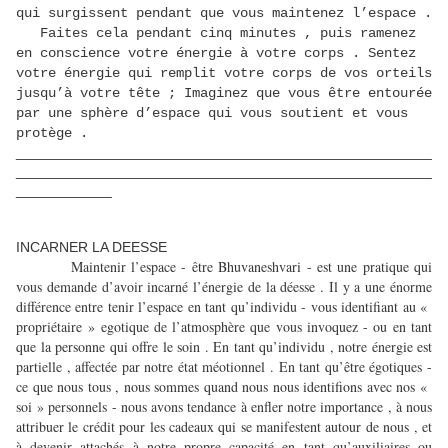
qui surgissent pendant que vous maintenez l’espace .
Faites cela pendant cinq minutes , puis ramenez
en conscience votre énergie à votre corps . Sentez
votre énergie qui remplit votre corps de vos orteils
jusqu’à votre tête ; Imaginez que vous être entourée
par une sphère d’espace qui vous soutient et vous
protège .
____________________________________________________
____________________________________________________
____________
INCARNER LA DEESSE
Maintenir l’espace - être Bhuvaneshvari - est une pratique qui
vous demande d’avoir incarné l’énergie de la déesse . Il y a une énorme
différence entre tenir l’espace en tant qu’individu - vous identifiant au «
propriétaire » egotique de l’atmosphère que vous invoquez - ou en tant
que la personne qui offre le soin . En tant qu’individu , notre énergie est
partielle , affectée par notre état méotionnel . En tant qu’être égotiques -
ce que nous tous , nous sommes quand nous nous identifions avec nos «
soi » personnels - nous avons tendance à enfler notre importance , à nous
attribuer le crédit pour les cadeaux qui se manifestent autour de nous , et
à devenir attachés à notre propre capacité en tant qu’auxiliaires ou