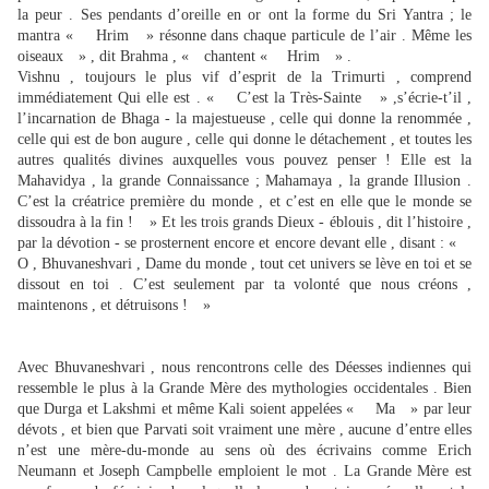
la peur . Ses pendants d’oreille en or ont la forme du Sri Yantra ; le
mantra « Hrim » résonne dans chaque particule de l’air . Même les
oiseaux » , dit Brahma , « chantent « Hrim » .
Vishnu , toujours le plus vif d’esprit de la Trimurti , comprend
immédiatement Qui elle est . « C’est la Très-Sainte » ,s’écrie-t’il ,
l’incarnation de Bhaga - la majestueuse , celle qui donne la renommée ,
celle qui est de bon augure , celle qui donne le détachement , et toutes les
autres qualités divines auxquelles vous pouvez penser ! Elle est la
Mahavidya , la grande Connaissance ; Mahamaya , la grande Illusion .
C’est la créatrice première du monde , et c’est en elle que le monde se
dissoudra à la fin ! » Et les trois grands Dieux - éblouis , dit l’histoire ,
par la dévotion - se prosternent encore et encore devant elle , disant : «
O , Bhuvaneshvari , Dame du monde , tout cet univers se lève en toi et se
dissout en toi . C’est seulement par ta volonté que nous créons ,
maintenons , et détruisons ! »
Avec Bhuvaneshvari , nous rencontrons celle des Déesses indiennes qui
ressemble le plus à la Grande Mère des mythologies occidentales . Bien
que Durga et Lakshmi et même Kali soient appelées « Ma » par leur
dévots , et bien que Parvati soit vraiment une mère , aucune d’entre elles
n’est une mère-du-monde au sens où des écrivains comme Erich
Neumann et Joseph Campbelle emploient le mot . La Grande Mère est