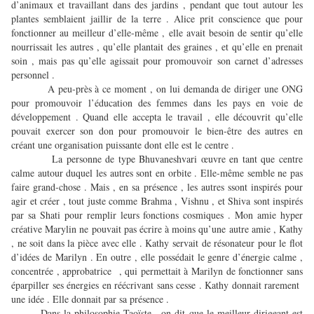
d’animaux et travaillant dans des jardins , pendant que tout autour les
plantes semblaient jaillir de la terre . Alice prit conscience que pour
fonctionner au meilleur d’elle-même , elle avait besoin de sentir qu’elle
nourrissait les autres , qu’elle plantait des graines , et qu’elle en prenait
soin , mais pas qu’elle agissait pour promouvoir son carnet d’adresses
personnel .
A peu-près à ce moment , on lui demanda de diriger une ONG
pour promouvoir l’éducation des femmes dans les pays en voie de
développement . Quand elle accepta le travail , elle découvrit qu’elle
pouvait exercer son don pour promouvoir le bien-être des autres en
créant une organisation puissante dont elle est le centre .
La personne de type Bhuvaneshvari œuvre en tant que centre
calme autour duquel les autres sont en orbite . Elle-même semble ne pas
faire grand-chose . Mais , en sa présence , les autres ssont inspirés pour
agir et créer , tout juste comme Brahma , Vishnu , et Shiva sont inspirés
par sa Shati pour remplir leurs fonctions cosmiques . Mon amie hyper
créative Marylin ne pouvait pas écrire à moins qu’une autre amie , Kathy
, ne soit dans la pièce avec elle . Kathy servait de résonateur pour le flot
d’idées de Marilyn . En outre , elle possédait le genre d’énergie calme ,
concentrée , approbatrice , qui permettait à Marilyn de fonctionner sans
éparpiller ses énergies en réécrivant sans cesse . Kathy donnait rarement
une idée . Elle donnait par sa présence .
Dans la philosophie Taoïste , on dit que le meilleur dirigeant est