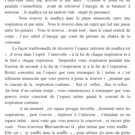
pendule s’immobilise avant de retrouver l’énergie de se balancer à
nouveau , le madhya est un endroit vide , empli de puissance .
Vous trouvez le madhya dans la pause minuscule entre une
respiration et une autre . Vous le trouvez dans un esprit qui fait une pause
entre les pensées . Vous le trouvez , avant tout , dans le canal central du
corps , l’axe subtil d’énergie qui court du périnée au chakra de la
couronne .
La façon traditionnelle de découvrir l’espace intérieur du madhya est
« d’avoir dans l’esprit l’intervalle » à la fin de chaque inspiration et à
la find e chaque expiration . Suspendez votre respiration pendant une
fraction de seconde à la fin de l’inspiration et à la fin de l’expiration .
Restez concentré sur l’espace que vous remarquez là ( même si c’est
tellement minuscule que vous pouvez à peine le trouver ) , pendant que
le courant de la respiration continue , flux et reflux , flux et reflux .
Au bout d’un certain temps , vous commencerez à remarquer que vous
pouvez rester conscient de l’espace même quand le courant de la
respiration continue .
A un moment , cet espace presque invisible , dissimulé entre les
respirations , peut s’ouvrir , imploser à l‘intérieur , s’étendant en un
espace infini - aussi vaste que vous pouvez le concevoir , et encore plus
vaste . Vous trouverez Bhuvaneshvari là , plus intime que votre souffle .
Elle est « le souffle dans le souffle » , pour utiliser les mots du poète