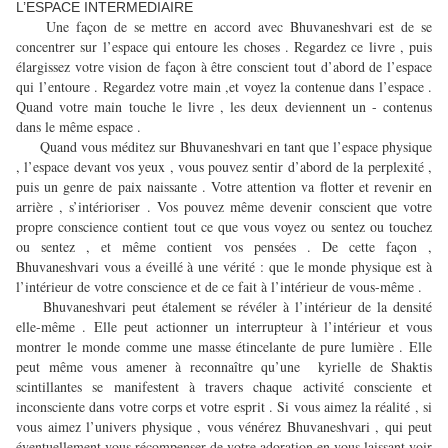
L’ESPACE INTERMEDIAIRE
Une façon de se mettre en accord avec Bhuvaneshvari est de se
concentrer sur l’espace qui entoure les choses . Regardez ce livre , puis
élargissez votre vision de façon à être conscient tout d’abord de l’espace
qui l’entoure . Regardez votre main ,et voyez la contenue dans l’espace .
Quand votre main touche le livre , les deux deviennent un - contenus
dans le même espace .
Quand vous méditez sur Bhuvaneshvari en tant que l’espace physique
, l’espace devant vos yeux , vous pouvez sentir d’abord de la perplexité ,
puis un genre de paix naissante . Votre attention va flotter et revenir en
arrière , s’intérioriser . Vos pouvez même devenir conscient que votre
propre conscience contient tout ce que vous voyez ou sentez ou touchez
ou sentez , et même contient vos pensées . De cette façon ,
Bhuvaneshvari vous a éveillé à une vérité : que le monde physique est à
l’intérieur de votre conscience et de ce fait à l’intérieur de vous-même .
Bhuvaneshvari peut étalement se révéler à l’intérieur de la densité
elle-même . Elle peut actionner un interrupteur à l’intérieur et vous
montrer le monde comme une masse étincelante de pure lumière . Elle
peut même vous amener à reconnaître qu’une kyrielle de Shaktis
scintillantes se manifestent à travers chaque activité consciente et
inconsciente dans votre corps et votre esprit . Si vous aimez la réalité , si
vous aimez l’univers physique , vous vénérez Bhuvaneshvari , qui peut
éventuellement vous récompenser de votre adoration en vous laissant voir