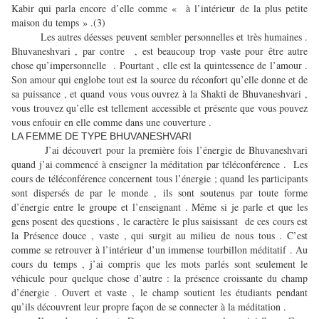
Kabir qui parla encore d’elle comme « à l’intérieur de la plus petite
maison du temps » .(3)
Les autres déesses peuvent sembler personnelles et très humaines .
Bhuvaneshvari , par contre , est beaucoup trop vaste pour être autre
chose qu’impersonnelle . Pourtant , elle est la quintessence de l’amour .
Son amour qui englobe tout est la source du réconfort qu’elle donne et de
sa puissance , et quand vous vous ouvrez à la Shakti de Bhuvaneshvari ,
vous trouvez qu’elle est tellement accessible et présente que vous pouvez
vous enfouir en elle comme dans une couverture .
LA FEMME DE TYPE BHUVANESHVARI
J’ai découvert pour la première fois l’énergie de Bhuvaneshvari
quand j’ai commencé à enseigner la méditation par téléconférence . Les
cours de téléconférence concernent tous l’énergie ; quand les participants
sont dispersés de par le monde , ils sont soutenus par toute forme
d’énergie entre le groupe et l’enseignant . Même si je parle et que les
gens posent des questions , le caractère le plus saisissant de ces cours est
la Présence douce , vaste , qui surgit au milieu de nous tous . C’est
comme se retrouver à l’intérieur d’un immense tourbillon méditatif . Au
cours du temps , j’ai compris que les mots parlés sont seulement le
véhicule pour quelque chose d’autre : la présence croissante du champ
d’énergie . Ouvert et vaste , le champ soutient les étudiants pendant
qu’ils découvrent leur propre façon de se connecter à la méditation .