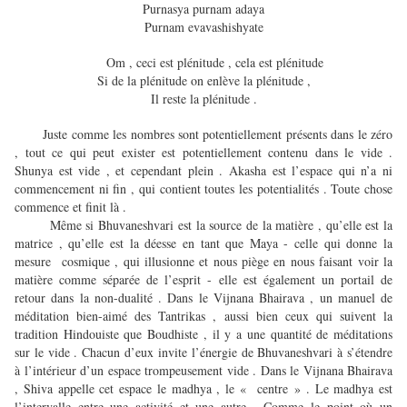
Purnasya purnam adaya
Purnam evavashishyate
Om , ceci est plénitude , cela est plénitude
Si de la plénitude on enlève la plénitude ,
Il reste la plénitude .
Juste comme les nombres sont potentiellement présents dans le zéro
, tout ce qui peut exister est potentiellement contenu dans le vide .
Shunya est vide , et cependant plein . Akasha est l’espace qui n’a ni
commencement ni fin , qui contient toutes les potentialités . Toute chose
commence et finit là .
Même si Bhuvaneshvari est la source de la matière , qu’elle est la
matrice , qu’elle est la déesse en tant que Maya - celle qui donne la
mesure cosmique , qui illusionne et nous piège en nous faisant voir la
matière comme séparée de l’esprit - elle est également un portail de
retour dans la non-dualité . Dans le Vijnana Bhairava , un manuel de
méditation bien-aimé des Tantrikas , aussi bien ceux qui suivent la
tradition Hindouiste que Boudhiste , il y a une quantité de méditations
sur le vide . Chacun d’eux invite l’énergie de Bhuvaneshvari à s’étendre
à l’intérieur d’un espace trompeusement vide . Dans le Vijnana Bhairava
, Shiva appelle cet espace le madhya , le « centre » . Le madhya est
l’intervalle entre une activité et une autre . Comme le point où un