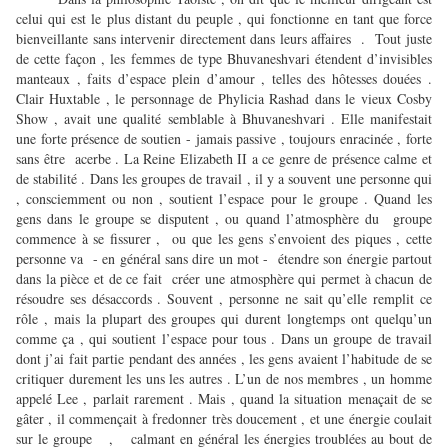
celui qui est le plus distant du peuple , qui fonctionne en tant que force
bienveillante sans intervenir directement dans leurs affaires . Tout juste
de cette façon , les femmes de type Bhuvaneshvari étendent d’invisibles
manteaux , faits d’espace plein d’amour , telles des hôtesses douées .
Clair Huxtable , le personnage de Phylicia Rashad dans le vieux Cosby
Show , avait une qualité semblable à Bhuvaneshvari . Elle manifestait
une forte présence de soutien - jamais passive , toujours enracinée , forte
sans être acerbe . La Reine Elizabeth II a ce genre de présence calme et
de stabilité . Dans les groupes de travail , il y a souvent une personne qui
, consciemment ou non , soutient l’espace pour le groupe . Quand les
gens dans le groupe se disputent , ou quand l’atmosphère du groupe
commence à se fissurer , ou que les gens s’envoient des piques , cette
personne va - en général sans dire un mot - étendre son énergie partout
dans la pièce et de ce fait créer une atmosphère qui permet à chacun de
résoudre ses désaccords . Souvent , personne ne sait qu’elle remplit ce
rôle , mais la plupart des groupes qui durent longtemps ont quelqu’un
comme ça , qui soutient l’espace pour tous . Dans un groupe de travail
dont j’ai fait partie pendant des années , les gens avaient l’habitude de se
critiquer durement les uns les autres . L’un de nos membres , un homme
appelé Lee , parlait rarement . Mais , quand la situation menaçait de se
gâter , il commençait à fredonner très doucement , et une énergie coulait
sur le groupe , calmant en général les énergies troublées au bout de