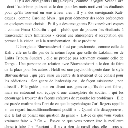
Il y a des enseignants Durga-esques , comme la yogini Seane Corn
, dont l’activisme puissant et le don pour les mots motivent les étudiants
pour qu’ils trouvent un sens à leur vies . Il y a des enseignants Kali-
esques , comme Caroline Myss , qui peut démonter des idées préconçues
en quelques mots choisis . Et il y a des enseignants Bhuvaneshvari-esques
, comme Pema Chödrön , qui - plutôt que de pousser les étudiants à
transcender leurs limitations - créent une atmosphère d’acceptation qui
permet à la vision et à la transformation de se produire .
L’énergie de Bhuvaneshvari n’est pas passionnée , comme celle de
Kali , elle ne brille pas de la même façon que celle de Lakshmi ou de
Lalita Tripura Sundari , elle ne protège pas activment comme celle de
Durga . Une personne en relation avec Bhuvaneshvari a le don de faire
de la place pour les autres . Heidi est une psychothérapeute dans le style
Bhuvaneshvari , qui gère aussi un centre de traitement et de conseil pour
les addictions . Son genre de leadership est , de façon saisissante , non
directif . Elle guide , non en disant aux gens ce qu’ils doivent faire ,
mais en entourant son équipe d’une atmosphère de soutien , qui les
encourage à trouver des façons créatives de résoudre les problèmes . Elle
est passée matître dans l’art de ce que le psychologue Carl Rogers appelle
« un regard inconditionnellement positif « . Quand elle désapprouve ,
elle le fait en posant une question du genre « Est-ce ce que vous voulez
vraiment faire » ? Ou « Est-ce ce que vous pensez être la meilleure
chose à faire ? » Pourtant , il n’y a rien de passif chez elle - sous sa