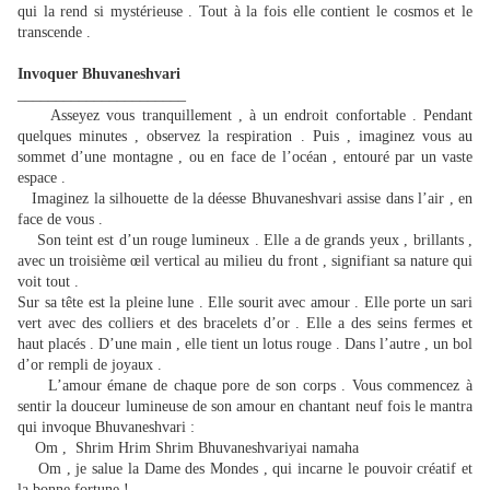
qui la rend si mystérieuse . Tout à la fois elle contient le cosmos et le
transcende .
Invoquer Bhuvaneshvari
______________________
Asseyez vous tranquillement , à un endroit confortable . Pendant
quelques minutes , observez la respiration . Puis , imaginez vous au
sommet d’une montagne , ou en face de l’océan , entouré par un vaste
espace .
Imaginez la silhouette de la déesse Bhuvaneshvari assise dans l’air , en
face de vous .
Son teint est d’un rouge lumineux . Elle a de grands yeux , brillants ,
avec un troisième œil vertical au milieu du front , signifiant sa nature qui
voit tout .
Sur sa tête est la pleine lune . Elle sourit avec amour . Elle porte un sari
vert avec des colliers et des bracelets d’or . Elle a des seins fermes et
haut placés . D’une main , elle tient un lotus rouge . Dans l’autre , un bol
d’or rempli de joyaux .
L’amour émane de chaque pore de son corps . Vous commencez à
sentir la douceur lumineuse de son amour en chantant neuf fois le mantra
qui invoque Bhuvaneshvari :
Om , Shrim Hrim Shrim Bhuvaneshvariyai namaha
Om , je salue la Dame des Mondes , qui incarne le pouvoir créatif et
la bonne fortune !