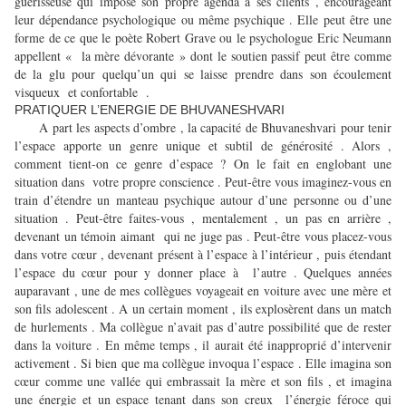
guérisseuse qui impose son propre agenda à ses clients , encourageant
leur dépendance psychologique ou même psychique . Elle peut être une
forme de ce que le poète Robert Grave ou le psychologue Eric Neumann
appellent « la mère dévorante » dont le soutien passif peut être comme
de la glu pour quelqu’un qui se laisse prendre dans son écoulement
visqueux et confortable .
PRATIQUER L’ENERGIE DE BHUVANESHVARI
A part les aspects d’ombre , la capacité de Bhuvaneshvari pour tenir
l’espace apporte un genre unique et subtil de générosité . Alors ,
comment tient-on ce genre d’espace ? On le fait en englobant une
situation dans votre propre conscience . Peut-être vous imaginez-vous en
train d’étendre un manteau psychique autour d’une personne ou d’une
situation . Peut-être faites-vous , mentalement , un pas en arrière ,
devenant un témoin aimant qui ne juge pas . Peut-être vous placez-vous
dans votre cœur , devenant présent à l’espace à l’intérieur , puis étendant
l’espace du cœur pour y donner place à l’autre . Quelques années
auparavant , une de mes collègues voyageait en voiture avec une mère et
son fils adolescent . A un certain moment , ils explosèrent dans un match
de hurlements . Ma collègue n’avait pas d’autre possibilité que de rester
dans la voiture . En même temps , il aurait été inapproprié d’intervenir
activement . Si bien que ma collègue invoqua l’espace . Elle imagina son
cœur comme une vallée qui embrassait la mère et son fils , et imagina
une énergie et un espace tenant dans son creux l’énergie féroce qui