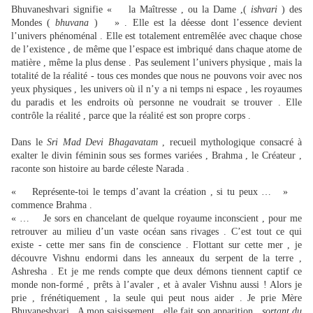
Bhuvaneshvari signifie « la Maîtresse , ou la Dame ,(
ishvari
) des
Mondes (
bhuvana
) » . Elle est la déesse dont l’essence devient
l’univers phénoménal . Elle est totalement entremêlée avec chaque chose
de l’existence , de même que l’espace est imbriqué dans chaque atome de
matière , même la plus dense . Pas seulement l’univers physique , mais la
totalité de la réalité - tous ces mondes que nous ne pouvons voir avec nos
yeux physiques , les univers où il n’y a ni temps ni espace , les royaumes
du paradis et les endroits où personne ne voudrait se trouver . Elle
contrôle la réalité , parce que la réalité est son propre corps .
Dans le
Sri Mad Devi Bhagavatam
, recueil mythologique consacré à
exalter le divin féminin sous ses formes variées , Brahma , le Créateur ,
raconte son histoire au barde céleste Narada .
« Représente-toi le temps d’avant la création , si tu peux … »
commence Brahma .
« … Je sors en chancelant de quelque royaume inconscient , pour me
retrouver au milieu d’un vaste océan sans rivages . C’est tout ce qui
existe - cette mer sans fin de conscience . Flottant sur cette mer , je
découvre Vishnu endormi dans les anneaux du serpent de la terre ,
Ashresha . Et je me rends compte que deux démons tiennent captif ce
monde non-formé , prêts à l’avaler , et à avaler Vishnu aussi ! Alors je
prie , frénétiquement , la seule qui peut nous aider . Je prie Mère
Bhuvaneshvari . A mon saisissement , elle fait son apparition ,
sortant du