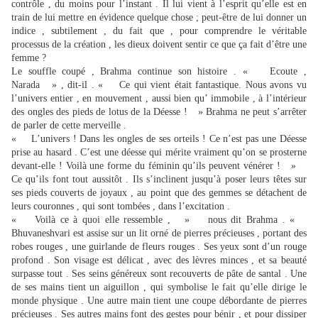
contrôle , du moins pour l’instant . Il lui vient à l’esprit qu’elle est en
train de lui mettre en évidence quelque chose ; peut-être de lui donner un
indice , subtilement , du fait que , pour comprendre le véritable
processus de la création , les dieux doivent sentir ce que ça fait d’être une
femme ?
Le souffle coupé , Brahma continue son histoire . « Ecoute ,
Narada » , dit-il . « Ce qui vient était fantastique. Nous avons vu
l’univers entier , en mouvement , aussi bien qu’ immobile , à l’intérieur
des ongles des pieds de lotus de la Déesse ! » Brahma ne peut s’arrêter
de parler de cette merveille .
« L’univers ! Dans les ongles de ses orteils ! Ce n’est pas une Déesse
prise au hasard . C’est une déesse qui mérite vraiment qu’on se prosterne
devant-elle ! Voilà une forme du féminin qu’ils peuvent vénérer ! »
Ce qu’ils font tout aussitôt . Ils s’inclinent jusqu’à poser leurs têtes sur
ses pieds couverts de joyaux , au point que des gemmes se détachent de
leurs couronnes , qui sont tombées , dans l’excitation .
« Voilà ce à quoi elle ressemble , » nous dit Brahma . «
Bhuvaneshvari est assise sur un lit orné de pierres précieuses , portant des
robes rouges , une guirlande de fleurs rouges . Ses yeux sont d’un rouge
profond . Son visage est délicat , avec des lèvres minces , et sa beauté
surpasse tout . Ses seins généreux sont recouverts de pâte de santal . Une
de ses mains tient un aiguillon , qui symbolise le fait qu’elle dirige le
monde physique . Une autre main tient une coupe débordante de pierres
précieuses . Ses autres mains font des gestes pour bénir , et pour dissiper