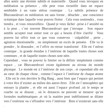
allez sentir une étreinte subtile et maternelle . Quand vous invoquez en
méditation sa présence , elle peut vous recueillir dans un espace
semblable à un vaste utérus cosmique . La subtile présence de
Bhuvaneshvari en méditation est sans forme , détachée , une conscience
océanique dans laquelle vous pouvez flotter . Cela vous soutiendra , vous
tiendra , et vous renouvellera . Quand je veux lâcher -prise à l’anxiété ou
à la peur , c’est souvent Bhuvaneshvari que j’invoque . Son espace
semble accepter tout entier tout ce qui a besoin d’être clarifié . Vous
pouvez lui offrir tout ce que vous conservez : culpabilité , perte ,
agitation émotionnelle , ou simplement un excès de pensées . Elle va le
prendre , le dissoudre , et l’offrir en retour transformé . Elle est l’utérus
cosmique , la grande étendue à l’intérieur de laquelle toutes choses sont
contenues , et de laquelle toutes choses sont nées .
Cependant , vous ne pouvez la limiter ou la définir simplement comme
espace , car Bhuvaneshvari existe également au niveau du monde
physique . Le monde est à l’intérieur de son corps , et cependant elle est
au cœur de chaque chose , comme l’espace à l’intérieur de chaque atome
. Elle est le rien derrière le Big Bang , aussi bien que l’espace qui permet
à votre être d’exister au milieu des autres êtres . Elle est l’atmosphère qui
entoure la planète , et elle est aussi l’espace profond ,où le temps se
courbe ou se dissout , où le distances ne peuvent se mesurer qu’en
formules mathématiques ,et où la matière peut indéfiniment se dilater
vers l’extérieur ou s’effondrer vers l’intérieur . Rien n’existerait sans elle
.