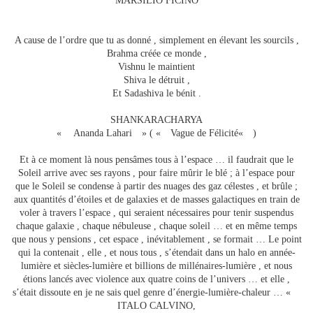
MARSILIO FICINO
A cause de l’ordre que tu as donné , simplement en élevant les sourcils ,
Brahma créée ce monde ,
Vishnu le maintient
Shiva le détruit ,
Et Sadashiva le bénit .
SHANKARACHARYA
« Ananda Lahari » ( « Vague de Félicité« )
Et à ce moment là nous pensâmes tous à l’espace … il faudrait que le
Soleil arrive avec ses rayons , pour faire mûrir le blé ; à l’espace pour
que le Soleil se condense à partir des nuages des gaz célestes , et brûle ;
aux quantités d’étoiles et de galaxies et de masses galactiques en train de
voler à travers l’espace , qui seraient nécessaires pour tenir suspendus
chaque galaxie , chaque nébuleuse , chaque soleil … et en même temps
que nous y pensions , cet espace , inévitablement , se formait … Le point
qui la contenait , elle , et nous tous , s’étendait dans un halo en année-
lumière et siècles-lumière et billions de millénaires-lumière , et nous
étions lancés avec violence aux quatre coins de l’univers … et elle ,
s’était dissoute en je ne sais quel genre d’énergie-lumière-chaleur … «
ITALO CALVINO,