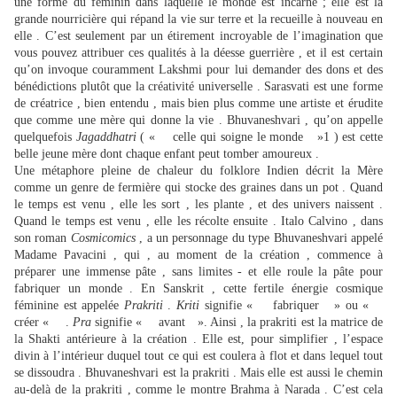
une forme du féminin dans laquelle le monde est incarné ; elle est la
grande nourricière qui répand la vie sur terre et la recueille à nouveau en
elle . C’est seulement par un étirement incroyable de l’imagination que
vous pouvez attribuer ces qualités à la déesse guerrière , et il est certain
qu’on invoque couramment Lakshmi pour lui demander des dons et des
bénédictions plutôt que la créativité universelle . Sarasvati est une forme
de créatrice , bien entendu , mais bien plus comme une artiste et érudite
que comme une mère qui donne la vie . Bhuvaneshvari , qu’on appelle
quelquefois
Jagaddhatri
( « celle qui soigne le monde »1 ) est cette
belle jeune mère dont chaque enfant peut tomber amoureux .
Une métaphore pleine de chaleur du folklore Indien décrit la Mère
comme un genre de fermière qui stocke des graines dans un pot . Quand
le temps est venu , elle les sort , les plante , et des univers naissent .
Quand le temps est venu , elle les récolte ensuite . Italo Calvino , dans
son roman
Cosmicomics
, a un personnage du type Bhuvaneshvari appelé
Madame Pavacini , qui , au moment de la création , commence à
préparer une immense pâte , sans limites - et elle roule la pâte pour
fabriquer un monde . En Sanskrit , cette fertile énergie cosmique
féminine est appelée
Prakriti
.
Kriti
signifie « fabriquer » ou «
créer « .
Pra
signifie « avant ». Ainsi , la prakriti est la matrice de
la Shakti antérieure à la création . Elle est, pour simplifier , l’espace
divin à l’intérieur duquel tout ce qui est coulera à flot et dans lequel tout
se dissoudra . Bhuvaneshvari est la prakriti . Mais elle est aussi le chemin
au-delà de la prakriti , comme le montre Brahma à Narada . C’est cela