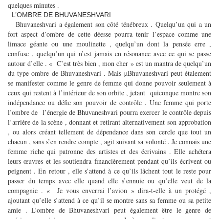
quelques minutes .
L’OMBRE DE BHUVANESHVARI
Bhuvaneshvari a également son côté ténébreux . Quelqu’un qui a un
fort aspect d’ombre de cette déesse pourra tenir l’espace comme une
limace géante ou une moulinette , quelqu’un dont la pensée erre ,
confuse , quelqu’un qui n’est jamais en résonance avec ce qui se passe
autour d’elle . « C’est très bien , mon cher » est un mantra de quelqu’un
du type ombre de Bhuvaneshvari . Mais µBhuvaneshvari peut étalement
se manifester comme le genre de femme qui donne pouvoir seulement à
ceux qui restent à l’intérieur de son orbite , jetant quiconque montre son
indépendance ou défie son pouvoir de contrôle . Une femme qui porte
l’ombre de l’énergie de Bhuvaneshvari pourra exercer le contrôle depuis
l’arrière de la scène , donnant et retirant alternativement son approbation
, ou alors créant tellement de dépendance dans son cercle que tout un
chacun , sans s’en rendre compte , agit suivant sa volonté . Je connais une
femme riche qui patronne des artistes et des écrivains . Elle achétera
leurs œuvres et les soutiendra financièrement pendant qu’ils écrivent ou
peignent . En retour , elle s’attend à ce qu’ils lâchent tout le reste pour
passer du temps avec elle quand elle s’ennuie ou qu’elle veut de la
compagnie . « Je vous enverrai l’avion » dira-t-elle à un protégé ,
ajoutant qu’elle s’attend à ce qu’il se montre sans sa femme ou sa petite
amie . L’ombre de Bhuvaneshvari peut également être le genre de