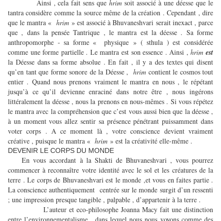
Ainsi , cela fait sens que
hrim
soit associé à une déesse que le
tantra considère comme la source même de la création . Cependant , dire
que le mantra «
hrim
» est associé à Bhuvaneshvari serait inexact , parce
que , dans la pensée Tantrique , le mantra est la déesse . Sa forme
anthropomorphe - sa forme « physique » ( sthula ) est considérée
comme une forme partielle . Le mantra est son essence . Ainsi ,
hrim
est
la Déesse dans sa forme absolue . En fait , il y a des textes qui disent
qu’en tant que forme sonore de la Déesse ,
hrim
contient le cosmos tout
entier . Quand nous prenons vraiment le mantra en nous , le répétant
jusqu’à ce qu’il devienne enraciné dans notre être , nous ingérons
littéralement la déesse , nous la prenons en nous-mêmes . Si vous répétez
le mantra avec la compréhension que c’est vous aussi bien que la déesse ,
à un moment vous allez sentir sa présence pénétrant puissamment dans
voter corps . A ce moment là , votre conscience devient vraiment
créative , puisque le mantra «
hrim
» est la créativité elle-même .
DEVENIR LE CORPS DU MONDE
En vous accordant à la Shakti de Bhuvaneshvari , vous pourrez
commencer à reconnaître votre identité avec le sol et les créatures de la
terre . Le corps de Bhuvaneshvari est le monde ,et vous en faites partie .
La conscience authentiquement centrée sur le monde surgit d’un ressenti
; une impression presque tangible , palpable , d’appartenir à la terre .
L’auteur et eco-philosophe Joanna Macy fait une distinction
entre l’environnementalisme , dans lequel nous nous voyons comme des