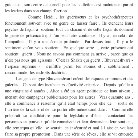
guidance , son centre de conseil pour les addictions est maintenant parmi
les leaders dans son champ d’action .
Comme Heidi , les guérisseurs et les psychothérapeutes
fonctionnent souvent avec un genre de laisser faire . Ils étendent leurs
psychés de façon à soutenir tout un chacun et de cette façon ils donnent
le genre de présence à qui l’on peut faire confiance . Il y a , en celà , de
l’empathie . Il y a une écoute profonde . Par-dessus tout , il y a le
sentiment qu’on vous soutient . En quelque sorte , cette présence qui
soutient guérit . Nous ne savons pas comment ça arrive , parce que ça
n’est pas nous qui agissons . C’est la Shakti qui guérit . Bhuvaneshvari -
l’espace suprême - s’infiltre parmi les atomes et , subtinement ,
raccommode les endroits déchirés .
Les gens de type Bhuvaneshvari créent des espaces communs et des
galeries . Ce sont des incubateurs d’activité créatrice . Depuis qu’elle a
une vingtaine d’années , Alice a été un agent politique de haut niveau ,
menant des campagnes publicitaires pour les autres . Vers quarante ans ,
elle a commencé à ressentir qu’il était temps pour elle de sortir de
l’arrière de la scène et de se porter elle-même candidate . Comme elle
préparait sa candidature pour la législature d’état , contactant les
personnes au pouvoir qu’elle connaissait et leur demandant leur soutien ,
elle remarqua qu’elle se sentait en insécurité et mal à l’aise en voulant
faire sa propre promotion . Dans une série de rêves , elle se vit entourée