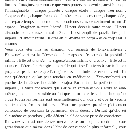
limites . Imaginez que tout ce que vous pouvez concevoir , aussi bien que
l’inimaginable - chaque planète , chaque étoile , chaque trou noir ,
chaque océan , chaque forme de planète , chaque créature , chaque idée ,
et l’espace-temps lui-même - sont contenus dans ce sentiment infini d’
espace . Imaginez sa pure liberté . Il peut devenir toute chose . Il peut
dissoudre toute chose en soi-même . Il est empli de possibilités , de
sagesse , d’amour infini . Il crée en lui-même un corps - et ce corps est le
cosmos .
Vous vous êtes mis au diapason du ressenti de Bhuvaneshvari .
Bhuvaneshvari est la Déesse dont le corps est l’espace de la possibilité
infinie . Elle est
ânanda
- la sagesse/amour infinie et créative . Elle est la
matrice , l’éternelle énergie maternelle qui tisse l’univers à partir de son
propre corps de même que l’araignée tisse une toile - et ensuite y vit . En
tant qu’énergie qu’on peut toucher en méditation , Bhuvaneshvari est
proche de la déesse Bouddhiste Prajna Paramita , la perfection de la
sagesse , la vaste conscience qui s’étire en spirale et vous attire en elle-
même , pleinement sensible au fait que la forme et le vide ne font qu’un
, que toutes les formes sont essentiellement du vide , et que la vacuité
contient des formes infinies . Vous ne pouvez prendre pleinement
conscience de ceci sans la permission de la déesse . Du fait qu’elle
est
elle-même ce paradoxe , elle détient la clé de votre prise de conscience .
Bhuvaneshvari est une déesse merveilleuse sur laquelle méditer , vous
garantissant que même dans l’état de conscience le plus informel , vous