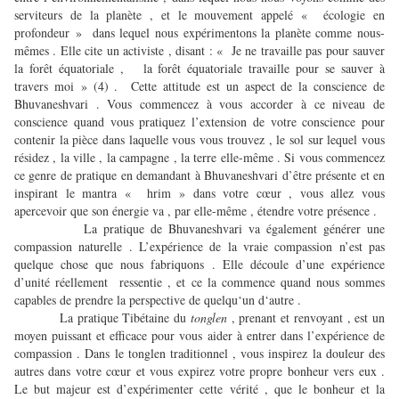
serviteurs de la planète , et le mouvement appelé « écologie en
profondeur » dans lequel nous expérimentons la planète comme nous-
mêmes . Elle cite un activiste , disant : « Je ne travaille pas pour sauver
la forêt équatoriale , la forêt équatoriale travaille pour se sauver à
travers moi » (4) . Cette attitude est un aspect de la conscience de
Bhuvaneshvari . Vous commencez à vous accorder à ce niveau de
conscience quand vous pratiquez l’extension de votre conscience pour
contenir la pièce dans laquelle vous vous trouvez , le sol sur lequel vous
résidez , la ville , la campagne , la terre elle-même . Si vous commencez
ce genre de pratique en demandant à Bhuvaneshvari d’être présente et en
inspirant le mantra « hrim » dans votre cœur , vous allez vous
apercevoir que son énergie va , par elle-même , étendre votre présence .
La pratique de Bhuvaneshvari va également générer une
compassion naturelle . L’expérience de la vraie compassion n’est pas
quelque chose que nous fabriquons . Elle découle d’une expérience
d’unité réellement ressentie , et ce la commence quand nous sommes
capables de prendre la perspective de quelqu‘un d‘autre .
La pratique Tibétaine du
tonglen
, prenant et renvoyant , est un
moyen puissant et efficace pour vous aider à entrer dans l’expérience de
compassion . Dans le tonglen traditionnel , vous inspirez la douleur des
autres dans votre cœur et vous expirez votre propre bonheur vers eux .
Le but majeur est d’expérimenter cette vérité , que le bonheur et la