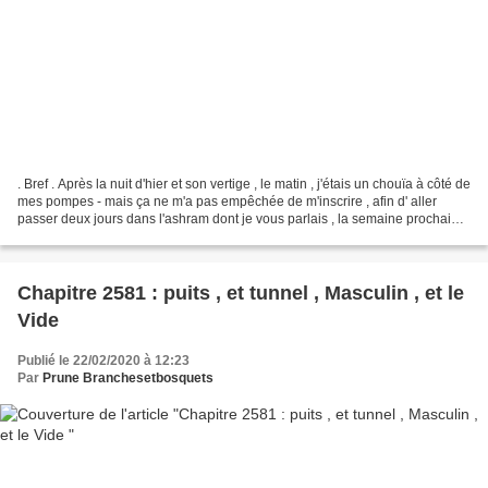
. Bref . Après la nuit d'hier et son vertige , le matin , j'étais un chouïa à côté de
mes pompes - mais ça ne m'a pas empêchée de m'inscrire , afin d' aller
passer deux jours dans l'ashram dont je vous parlais , la semaine prochaine
. Et allez donc !...
Chapitre 2581 : puits , et tunnel , Masculin , et le
Vide
Publié le 22/02/2020 à 12:23
Par
Prune Branchesetbosquets