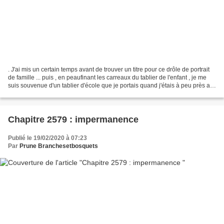
. J'ai mis un certain temps avant de trouver un titre pour ce drôle de portrait
de famille ... puis , en peaufinant les carreaux du tablier de l'enfant , je me
suis souvenue d'un tablier d'école que je portais quand j'étais à peu près au
CE 2 ... donc...
Chapitre 2579 : impermanence
Publié le 19/02/2020 à 07:23
Par
Prune Branchesetbosquets