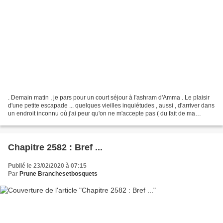
. Demain matin , je pars pour un court séjour à l'ashram d'Amma . Le plaisir
d'une petite escapade ... quelques vieilles inquiétudes , aussi , d'arriver dans
un endroit inconnu où j'ai peur qu'on ne m'accepte pas ( du fait de ma
tiédeur mollassonne en...
Chapitre 2582 : Bref ...
Publié le 23/02/2020 à 07:15
Par
Prune Branchesetbosquets