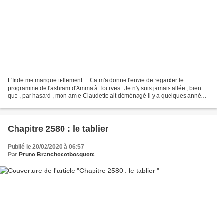
L'Inde me manque tellement ... Ca m'a donné l'envie de regarder le
programme de l'ashram d'Amma à Tourves . Je n'y suis jamais allée , bien
que , par hasard , mon amie Claudette ait déménagé il y a quelques années
pour habiter à quelques kilomètres de...
Chapitre 2580 : le tablier
Publié le 20/02/2020 à 06:57
Par
Prune Branchesetbosquets