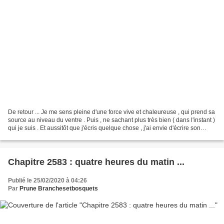
De retour ... Je me sens pleine d'une force vive et chaleureuse , qui prend sa
source au niveau du ventre . Puis , ne sachant plus très bien ( dans l'instant )
qui je suis . Et aussitôt que j'écris quelque chose , j'ai envie d'écrire son
contraire ......
Chapitre 2583 : quatre heures du matin ...
Publié le 25/02/2020 à 04:26
Par
Prune Branchesetbosquets