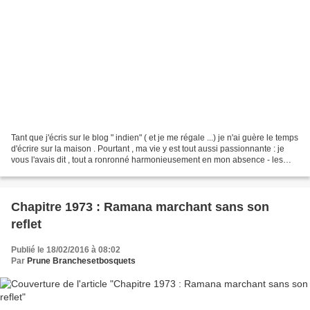
Tant que j'écris sur le blog " indien" ( et je me régale ...) je n'ai guère le temps
d'écrire sur la maison . Pourtant , ma vie y est tout aussi passionnante : je
vous l'avais dit , tout a ronronné harmonieusement en mon absence - les
médocs homéopathiques...
Chapitre 1973 : Ramana marchant sans son
reflet
Publié le 18/02/2016 à 08:02
Par
Prune Branchesetbosquets