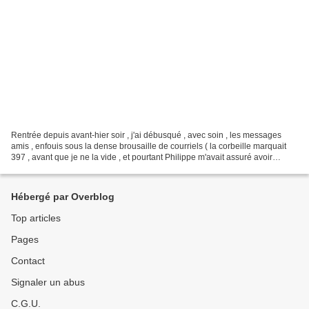
Rentrée depuis avant-hier soir , j'ai débusqué , avec soin , les messages
amis , enfouis sous la dense brousaille de courriels ( la corbeille marquait
397 , avant que je ne la vide , et pourtant Philippe m'avait assuré avoir
nettoyé au fur et à mesure...
Hébergé par Overblog
Top articles
Pages
Contact
Signaler un abus
C.G.U.