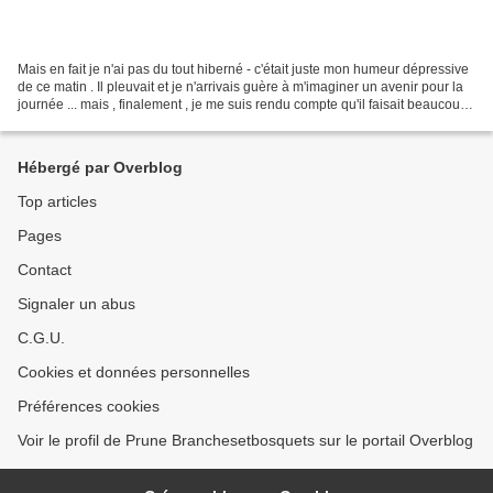
Mais en fait je n'ai pas du tout hiberné - c'était juste mon humeur dépressive
de ce matin . Il pleuvait et je n'arrivais guère à m'imaginer un avenir pour la
journée ... mais , finalement , je me suis rendu compte qu'il faisait beaucoup
moins froid que...
Hébergé par Overblog
Top articles
Pages
Contact
Signaler un abus
C.G.U.
Cookies et données personnelles
Préférences cookies
Voir le profil de Prune Branchesetbosquets sur le portail Overblog