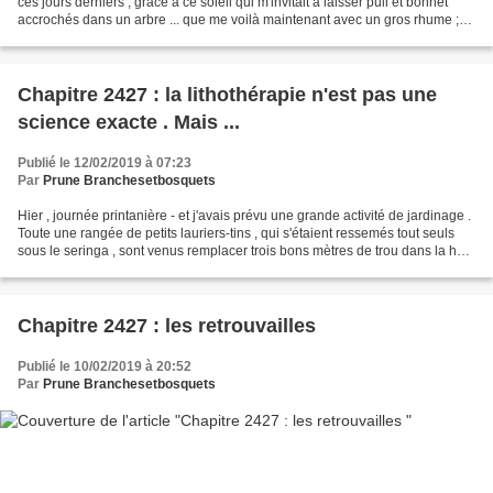
ces jours derniers , grâce à ce soleil qui m'invitait à laisser pull et bonnet
accrochés dans un arbre ... que me voilà maintenant avec un gros rhume ;
ce qui m'invite à faire...
Chapitre 2427 : la lithothérapie n'est pas une
science exacte . Mais ...
Publié le 12/02/2019 à 07:23
Par
Prune Branchesetbosquets
Hier , journée printanière - et j'avais prévu une grande activité de jardinage .
Toute une rangée de petits lauriers-tins , qui s'étaient ressemés tout seuls
sous le seringa , sont venus remplacer trois bons mètres de trou dans la haie
où les ifs étaient...
Chapitre 2427 : les retrouvailles
Publié le 10/02/2019 à 20:52
Par
Prune Branchesetbosquets