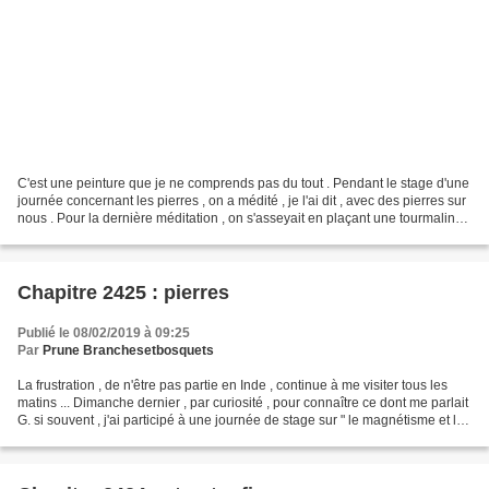
C'est une peinture que je ne comprends pas du tout . Pendant le stage d'une
journée concernant les pierres , on a médité , je l'ai dit , avec des pierres sur
nous . Pour la dernière méditation , on s'asseyait en plaçant une tourmaline
noire ( pierre "...
Chapitre 2425 : pierres
Publié le 08/02/2019 à 09:25
Par
Prune Branchesetbosquets
La frustration , de n'être pas partie en Inde , continue à me visiter tous les
matins ... Dimanche dernier , par curiosité , pour connaître ce dont me parlait
G. si souvent , j'ai participé à une journée de stage sur " le magnétisme et les
pierres " ....