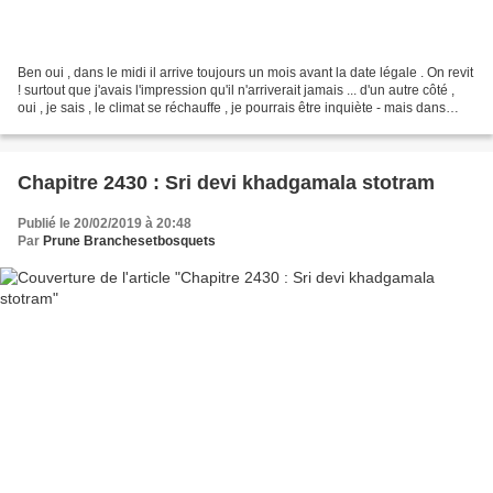
Ben oui , dans le midi il arrive toujours un mois avant la date légale . On revit
! surtout que j'avais l'impression qu'il n'arriverait jamais ... d'un autre côté ,
oui , je sais , le climat se réchauffe , je pourrais être inquiète - mais dans
l'instant...
Chapitre 2430 : Sri devi khadgamala stotram
Publié le 20/02/2019 à 20:48
Par
Prune Branchesetbosquets