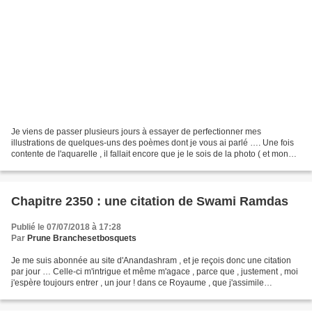
Je viens de passer plusieurs jours à essayer de perfectionner mes
illustrations de quelques-uns des poèmes dont je vous ai parlé …. Une fois
contente de l'aquarelle , il fallait encore que je le sois de la photo ( et mon
appareil photo ne semble pas absolument...
Chapitre 2350 : une citation de Swami Ramdas
Publié le 07/07/2018 à 17:28
Par
Prune Branchesetbosquets
Je me suis abonnée au site d'Anandashram , et je reçois donc une citation
par jour … Celle-ci m'intrigue et même m'agace , parce que , justement , moi
j'espère toujours entrer , un jour ! dans ce Royaume , que j'assimile
certainement au jardin magique...