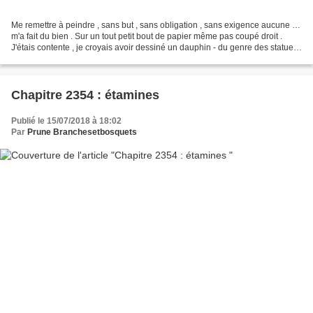
Me remettre à peindre , sans but , sans obligation , sans exigence aucune …
m'a fait du bien . Sur un tout petit bout de papier même pas coupé droit .
J'étais contente , je croyais avoir dessiné un dauphin - du genre des statues
qui crachent de l'eau...
Chapitre 2354 : étamines
Publié le 15/07/2018 à 18:02
Par
Prune Branchesetbosquets