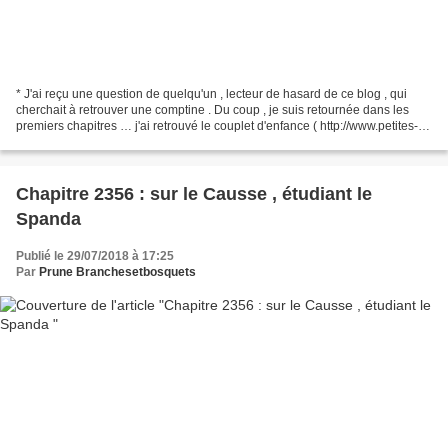
* J'ai reçu une question de quelqu'un , lecteur de hasard de ce blog , qui
cherchait à retrouver une comptine . Du coup , je suis retournée dans les
premiers chapitres … j'ai retrouvé le couplet d'enfance ( http://www.petites-
peintures.com/article-14812818.html...
Chapitre 2356 : sur le Causse , étudiant le
Spanda
Publié le 29/07/2018 à 17:25
Par
Prune Branchesetbosquets