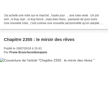
J'ai acheté une robe sur le marché , l'autre jour … une robe verte . Un joli
vert , ni trop clair , ni trop foncé , mais bien franc ; parsemé de pois noirs .
Une nouvelle robe , c'est comme une nouvelle personnalité qu'on adopte ,
un autre côté de soi-même...
Chapitre 2355 : le miroir des rêves
Publié le 19/07/2018 à 15:41
Par
Prune Branchesetbosquets