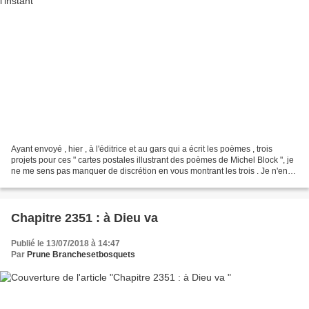
Ayant envoyé , hier , à l'éditrice et au gars qui a écrit les poèmes , trois
projets pour ces " cartes postales illustrant des poèmes de Michel Block ", je
ne me sens pas manquer de discrétion en vous montrant les trois . Je n'en
suis pas forcément contente...
Chapitre 2351 : à Dieu va
Publié le 13/07/2018 à 14:47
Par
Prune Branchesetbosquets