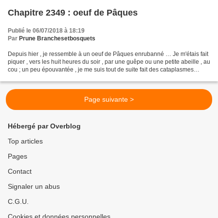
Chapitre 2349 : oeuf de Pâques
Publié le 06/07/2018 à 18:19
Par
Prune Branchesetbosquets
Depuis hier , je ressemble à un oeuf de Pâques enrubanné … Je m'étais fait
piquer , vers les huit heures du soir , par une guêpe ou une petite abeille , au
cou ; un peu épouvantée , je me suis tout de suite fait des cataplasmes
d'argile ( tout en prévenant...
Page suivante >
Hébergé par Overblog
Top articles
Pages
Contact
Signaler un abus
C.G.U.
Cookies et données personnelles