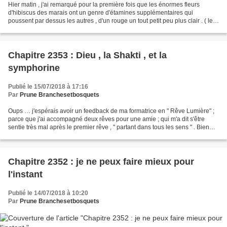
Hier matin , j'ai remarqué pour la première fois que les énormes fleurs
d'hibiscus des marais ont un genre d'étamines supplémentaires qui
poussent par dessus les autres , d'un rouge un tout petit peu plus clair . ( les
termes techniques me manquent )...
Chapitre 2353 : Dieu , la Shakti , et la
symphorine
Publié le 15/07/2018 à 17:16
Par
Prune Branchesetbosquets
Oups … j'espérais avoir un feedback de ma formatrice en " Rêve Lumière" ;
parce que j'ai accompagné deux rêves pour une amie ; qui m'a dit s'être
sentie très mal après le premier rêve , " partant dans tous les sens " . Bien
sur ,cette amie va très souvent...
Chapitre 2352 : je ne peux faire mieux pour
l'instant
Publié le 14/07/2018 à 10:20
Par
Prune Branchesetbosquets