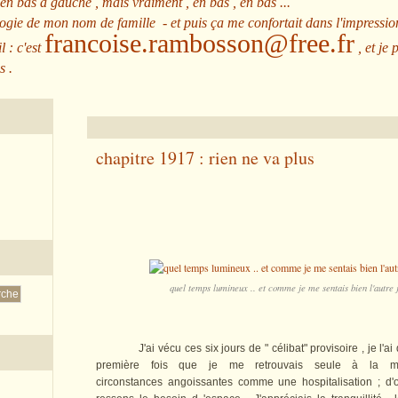
 en bas à gauche , mais vraiment , en bas , en bas ...
ologie de mon nom de famille - et puis ça me confortait dans l'impressio
francoise.rambosson@free.fr
l : c'est
, et je 
s .
chapitre 1917 : rien ne va plus
quel temps lumineux .. et comme je me sentais bien l'autre j
J'ai vécu ces six jours de " célibat" provisoire , je l'ai di
première fois que je me retrouvais seule à la 
circonstances angoissantes comme une hospitalisation ; d'o