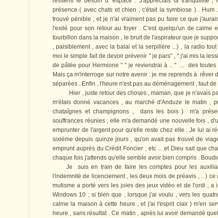
ressens le besoin d 'espace . J'appréciais la tranquillité ,
présence ( avec chats et chien , c'était la symbiose ) . Hum ..
trouvé pénible ; et je n'ai vraiment pas pu faire ce que j'aura
l'exilé pour son retour au foyer . C'est quelqu'un de calme e
tourbillon dans la maison , le bruit de l'aspirateur que je supp
, paisiblement , avec la balai et la serpillère ...) , la radio t
moi le simple fait de devoir prévenir " je pars" , " j'ai mis la les
de pâtée pour Hermione " " je reviendrai à .. " ... des toutes 
Mais ça m'interroge sur notre avenir : je me reprends à rêver d
séparées . Enfin , l'heure n'est pas au déménagement , faut de 
Hier , juste retour des choses , maman, que je n'avais pas v
m'étais donné vacances , au marché d'Anduze le matin ,
chataîgnes et champignons , dans les bois ) m'a prése
souffrances réunies ; elle m'a demandé une nouvelle fois , d'
emprunter de l'argent pour qu'elle reste chez elle . Je lui ai 
sixième depuis quinze jours , qu'on avait pas trouvé de viage
emprunt auprès du Crédit Foncier , etc ... et Dieu sait que c
chaque fois j'attends qu'elle semble avoir bien compris . Boudio
Je suis en train de faire les comptes pour les auxiliaire
l'indemnité de licenciement , les deux mois de préavis , .. ) c
mutisme a porté vers les joies des jeux vidéo et de l'ordi , 
Windows 10 ; si bien que , lorsque j'ai voulu , vers les quatre
calme la maison à cette heure , et j'ai l'esprit clair ) m'en ser
heure , sans résultat . Ce matin , après lui avoir demandé quel