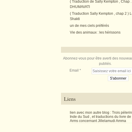
( Traduction de Sally Kempton , Chap . 
DHUMAVATI
( Traduction Sally Kempton , chap 2 ) L
Shakti
un de mes ciels préférés
Vie des animaux : les hérissons
Abonnez-vous pour être averti des nouveau
publiés.
Email
Liens
lien avec mon autre blog : Trois péler
Inde du Sud , et traductions du livre d
Arms concernant Jillelamudi Amma