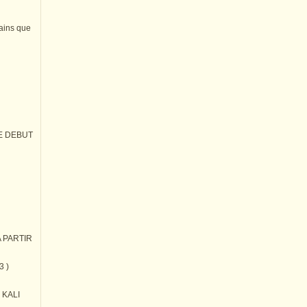
tains que
E DEBUT
 PARTIR
3 )
) KALI