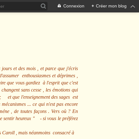
Connexion
+
Créer mon blog
 jours et des mois , et parce que j'écris
s d'assumer enthousiasmes et déprimes ,
ire que vous gardiez à l'esprit que c'est
 changent sans cesse , les émotions qui
us ; et que l'enseignement des sages est
écanismes ... ce qui n'est pas encore
mméne , de toutes façons . Vers où ? En
se sentir heureux
" - si vous le préférez
s Caroll , mais néanmoins consacré à