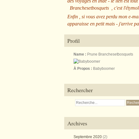
des voyages en Inde - le lien est tout
Branchesetbosquets
, c'est l'étym
Enfin , si vous avez perdu mon e-mai
apparaisse en petit mais - j'arrive pa
Profil
Name :
Prune Branchesetbosquets
À Propos :
Babyboomer
Rechercher
Archives
Septembre 2020
(2)