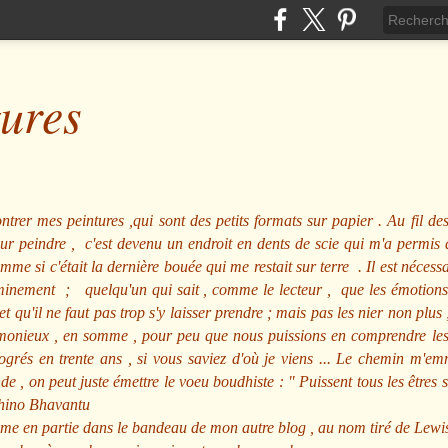
tures
ntrer mes peintures ,qui sont des petits formats sur papier . Au fil des
pour peindre , c'est devenu un endroit en dents de scie qui m'a permi
me si c'était la dernière bouée qui me restait sur terre . Il est nécessa
minement ; quelqu'un qui sait , comme le lecteur , que les émotions
et qu'il ne faut pas trop s'y laisser prendre ; mais pas les nier non pl
nieux , en somme , pour peu que nous puissions en comprendre les m
rogrés en trente ans , si vous saviez d'où je viens ... Le chemin m'e
e , on peut juste émettre le voeu boudhiste :
"
Puissent tous les êtres 
hino Bhavantu
me en partie dans le bandeau de mon autre blog , au nom tiré de Lewi