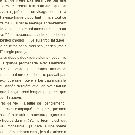
 le fait de n'être pas dérangée par une
 c'est le " retour à la normale " que j'ai
is voulu , présenter un visage souriant à
t sympathique , pourtant .. mais tout ce
orte mal ( j'ai fait le ménage agréablement
out le temps , les chantonnements , et pour
sive " " je m'occuperai d'acheter les boites
petites choses .. Je suis trop fatiguée .
e deux maisons , voisines , certes , mais
l'énergie pour ça .
u depuis deux jours pleins ( Jeudi , je
 puis grande promenade
avec Hermione
,
nté son visage des grands drames et
un ton douloureux , si on ne pouvait pas
réexpliqué une nouvelle fois , au moins la
r l'année dernière et qu'on avait fait un
haque fois ça prend longtemps, parce que
u .. la pauvre .
s de vie ( la lettre de licenciement ,
e qui m'est compliqué . Philippe , que mon
a installé hier soir le nouveau programme
 heures du mat ( j'aime bien , c'est tout
vir , impossible .. j'ai bataillé une bonne
ques éclaircissements , je suis arrivée à