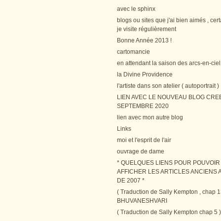
avec le sphinx
blogs ou sites que j'ai bien aimés , cer
je visite régulièrement
Bonne Année 2013 !
cartomancie
en attendant la saison des arcs-en-ciel
la Divine Providence
l'artiste dans son atelier ( autoportrait )
LIEN AVEC LE NOUVEAU BLOG CRE
SEPTEMBRE 2020
lien avec mon autre blog
Links
moi et l'esprit de l'air
ouvrage de dame
* QUELQUES LIENS POUR POUVOIR
AFFICHER LES ARTICLES ANCIENS A
DE 2007 *
( Traduction de Sally Kempton , chap 1
BHUVANESHVARI
( Traduction de Sally Kempton chap 5 