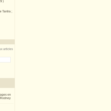
9 )
e Tantra ;
x articles
inages en
e Rodney