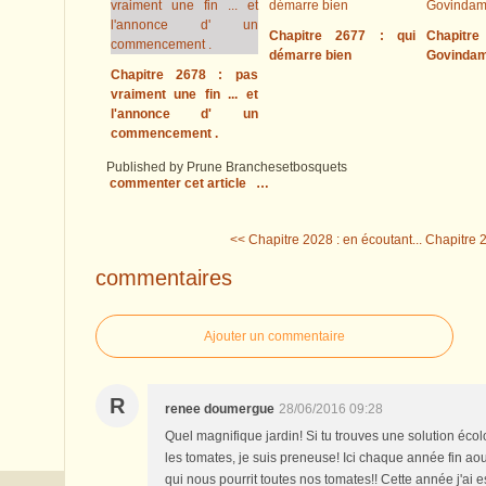
Chapitre 2677 : qui
Chapitre
démarre bien
Govinda
Chapitre 2678 : pas
vraiment une fin ... et
l'annonce d' un
commencement .
Published by Prune Branchesetbosquets
commenter cet article
…
<< Chapitre 2028 : en écoutant...
Chapitre 2
commentaires
Ajouter un commentaire
R
renee doumergue
28/06/2016 09:28
Quel magnifique jardin! Si tu trouves une solution éco
les tomates, je suis preneuse! Ici chaque année fin a
qui nous pourrit toutes nos tomates!! Cette année j'ai 