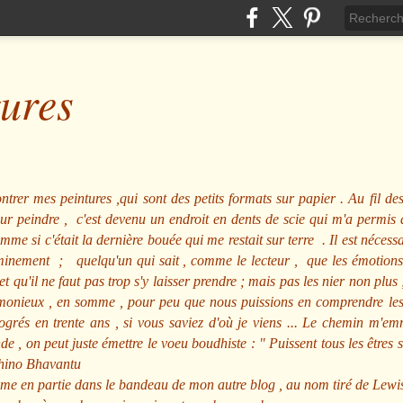
tures
ntrer mes peintures ,qui sont des petits formats sur papier . Au fil des
pour peindre , c'est devenu un endroit en dents de scie qui m'a permi
me si c'était la dernière bouée qui me restait sur terre . Il est nécessa
minement ; quelqu'un qui sait , comme le lecteur , que les émotions
et qu'il ne faut pas trop s'y laisser prendre ; mais pas les nier non pl
nieux , en somme , pour peu que nous puissions en comprendre les m
rogrés en trente ans , si vous saviez d'où je viens ... Le chemin m'e
e , on peut juste émettre le voeu boudhiste :
"
Puissent tous les êtres 
hino Bhavantu
me en partie dans le bandeau de mon autre blog , au nom tiré de Lewi