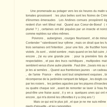
Une promenade au potager vers les six heures du matin vous
tomates grossissent : les plus belles sont les Noires de Cri
d'énormes émeraudes . Les Andines cornues prospèrent égal
restent d'un vert tilleul mat . Quand aux Coeur-de-Boeuf (
pluriel ? ) , certaines ont été piquées par un insecte et noi
comme repliées sur elles-mêmes .
Poivrons , aubergines , courges fleurissent , et de minuscu
Contender " ralentissent leur rythme ; mais on dirait que les ha
trois semaines ont l'intention , pour une fois , de fructifier hon
violets , ils sont ... violet sombre ; mais quand on les fait cuire ,
encore , j'ai eu une grande joie : pour la première fois d
respectables , et pas des trucs rachitiques , multipodes m
semblent venus d'une autre planète . Faut dire , j'avais mis au
je les ai semées ... Quand aux framboises jaunes - un cadea
, de l'amie France - elles sont tout simplement exquises , bi
récompense de la jardinière rampant de fatigue , les doigts co
par les rosiers , les jambes agacées par les piqures d'insectes
ou quatre chaque soir , avant de remonter se laver à l'eau fraî
peut-être une fraise aussi , il y en a quelques unes qui ont ré
encore , qui m'a donné les ciflorettes il y a cinq ans ! )
Mais ce qui est le plus joli , et que je ne me suis même p
pieds d'alouette - et les camomilles ...