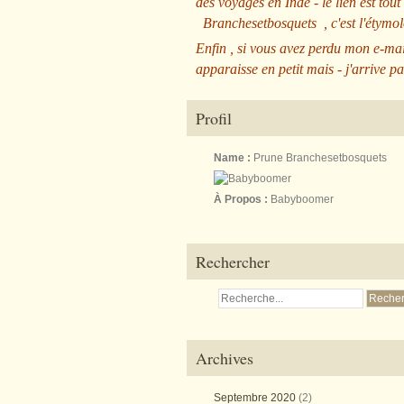
des voyages en Inde - le lien est tout
Branchesetbosquets
, c'est l'étym
Enfin , si vous avez perdu mon e-mai
apparaisse en petit mais - j'arrive pa
Profil
Name :
Prune Branchesetbosquets
À Propos :
Babyboomer
Rechercher
Archives
Septembre 2020
(2)