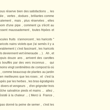
 réserve bien des satisfactions ... les
mée , vertes , dodues ,
brillantes comme
ement , mais , plus réservées , elles
 nom d'une pipe , comment ça s'écrit au
rcissent maussadement , toutes fripées et
les fruits s'annoncent ; les haricots "
ricots nains violets que j'ai semés il y a
orablement ( c'est fascinant , les haricots
 ils deviennent vert émeraude ... ) . Ah , et
epuis douze ans , arrivent des carottes
ais bouffés par des vers inconnus , qui
 moins vingt centimètres de compost là où
u , comme beaucoup de plantes au jardin
en meilleures que les roses ; et c'est la
upés par les herbes , les bras égratignés
 divers et vengeurs , d'en grignoter trois
che salvatrice pieds et mains ... allez ,
sisté à la chaleur ... ( Merci à France ,
as donné la peine de semer , c'est les