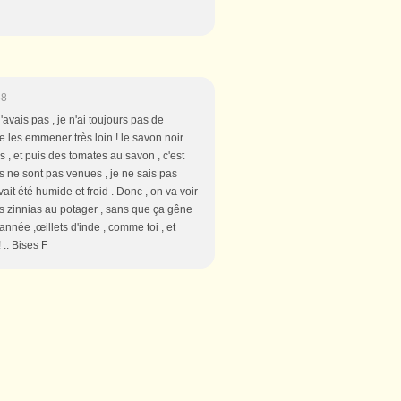
58
'avais pas , je n'ai toujours pas de
e les emmener très loin ! le savon noir
s , et puis des tomates au savon , c'est
lles ne sont pas venues , je ne sais pas
it été humide et froid . Donc , on va voir
des zinnias au potager , sans que ça gêne
e année ,œillets d'inde , comme toi , et
 .. Bises F