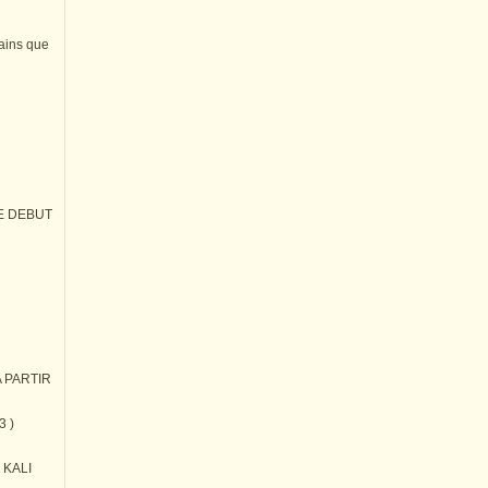
tains que
E DEBUT
 PARTIR
3 )
) KALI