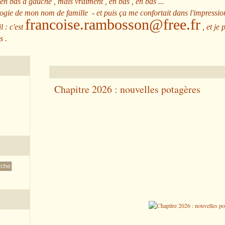
 en bas à gauche , mais vraiment , en bas , en bas ...
ologie de mon nom de famille - et puis ça me confortait dans l'impressio
francoise.rambosson@free.fr
l : c'est
, et je 
s .
Chapitre 2026 : nouvelles potagères