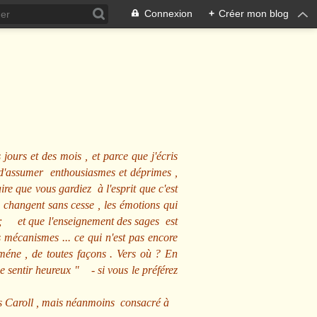
Connexion
+
Créer mon blog
 jours et des mois , et parce que j'écris
s d'assumer enthousiasmes et déprimes ,
ire que vous gardiez à l'esprit que c'est
 changent sans cesse , les émotions qui
us ; et que l'enseignement des sages est
écanismes ... ce qui n'est pas encore
mméne , de toutes façons . Vers où ? En
se sentir heureux
" - si vous le préférez
s Caroll , mais néanmoins consacré à