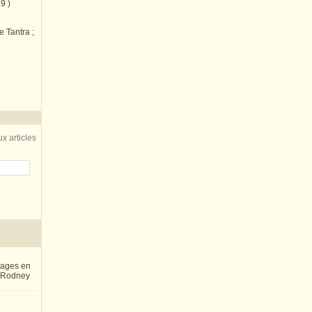
9 )
e Tantra ;
x articles
inages en
e Rodney