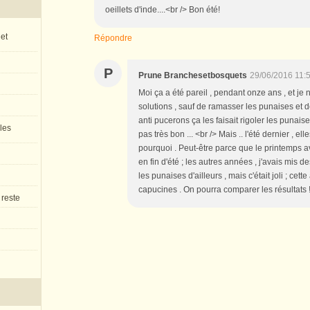
oeillets d'inde....<br /> Bon été!
 et
Répondre
P
Prune Branchesetbosquets
29/06/2016 11:
Moi ça a été pareil , pendant onze ans , et je n
solutions , sauf de ramasser les punaises et d
anti pucerons ça les faisait rigoler les punaise
 les
pas très bon ... <br /> Mais .. l'été dernier , e
pourquoi . Peut-être parce que le printemps ava
en fin d'été ; les autres années , j'avais mis 
les punaises d'ailleurs , mais c'était joli ; cett
capucines . On pourra comparer les résultats !
 reste