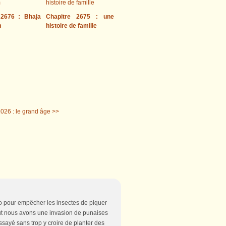
 2676 : Bhaja
Chapitre 2675 : une
m
histoire de famille
026 : le grand âge >>
lo pour empêcher les insectes de piquer
out nous avons une invasion de punaises
essayé sans trop y croire de planter des