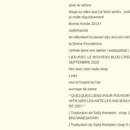
avec le sphinx
blogs ou sites que j'ai bien aimés , cer
je visite régulièrement
Bonne Année 2013 !
cartomancie
en attendant la saison des arcs-en-ciel
la Divine Providence
l'artiste dans son atelier ( autoportrait )
LIEN AVEC LE NOUVEAU BLOG CRE
SEPTEMBRE 2020
lien avec mon autre blog
Links
moi et l'esprit de l'air
ouvrage de dame
* QUELQUES LIENS POUR POUVOIR
AFFICHER LES ARTICLES ANCIENS A
DE 2007 *
( Traduction de Sally Kempton , chap 1
BHUVANESHVARI
( Traduction de Sally Kempton chap 5 