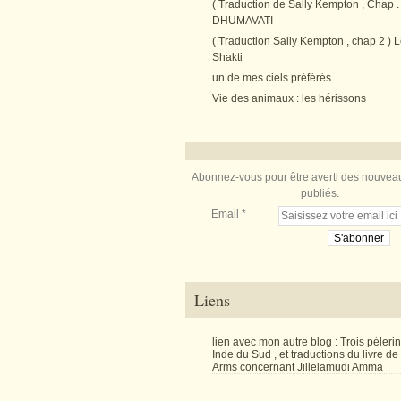
( Traduction de Sally Kempton , Chap . 
DHUMAVATI
( Traduction Sally Kempton , chap 2 ) L
Shakti
un de mes ciels préférés
Vie des animaux : les hérissons
Abonnez-vous pour être averti des nouveau
publiés.
Email
Liens
lien avec mon autre blog : Trois péler
Inde du Sud , et traductions du livre d
Arms concernant Jillelamudi Amma