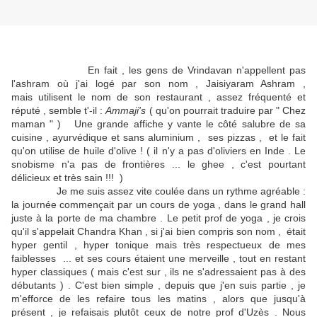
En fait , les gens de Vrindavan n'appellent pas
l'ashram où j'ai logé par son nom , Jaisiyaram Ashram ,
mais utilisent le nom de son restaurant , assez fréquenté et
réputé , semble t'-il :
Ammaji's
( qu'on pourrait traduire par " Chez
maman " ) Une grande affiche y vante le côté salubre de sa
cuisine , ayurvédique et sans aluminium , ses pizzas , et le fait
qu'on utilise de huile d'olive ! ( il n'y a pas d'oliviers en Inde . Le
snobisme n'a pas de frontières ... le ghee , c'est pourtant
délicieux et très sain !!! )
Je me suis assez vite coulée dans un rythme agréable :
la journée commençait par un cours de yoga , dans le grand hall
juste à la porte de ma chambre . Le petit prof de yoga , je crois
qu'il s'appelait Chandra Khan , si j'ai bien compris son nom , était
hyper gentil , hyper tonique mais très respectueux de mes
faiblesses ... et ses cours étaient une merveille , tout en restant
hyper classiques ( mais c'est sur , ils ne s'adressaient pas à des
débutants ) . C'est bien simple , depuis que j'en suis partie , je
m'efforce de les refaire tous les matins , alors que jusqu'à
présent , je refaisais plutôt ceux de notre prof d'Uzès . Nous