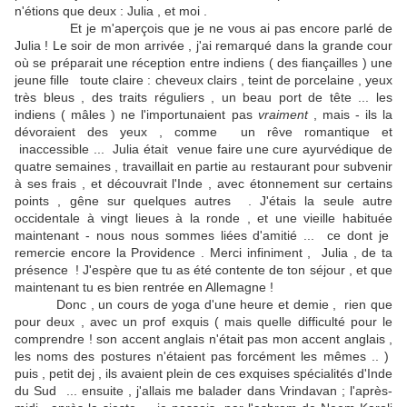
n'étions que deux : Julia , et moi .
Et je m'aperçois que je ne vous ai pas encore parlé de
Julia ! Le soir de mon arrivée , j'ai remarqué dans la grande cour
où se préparait une réception entre indiens ( des fiançailles ) une
jeune fille toute claire : cheveux clairs , teint de porcelaine , yeux
très bleus , des traits réguliers , un beau port de tête ... les
indiens ( mâles ) ne l'importunaient pas
vraiment
, mais - ils la
dévoraient des yeux , comme un rêve romantique et
inaccessible ... Julia était venue faire une cure ayurvédique de
quatre semaines , travaillait en partie au restaurant pour subvenir
à ses frais , et découvrait l'Inde , avec étonnement sur certains
points , gêne sur quelques autres . J'étais la seule autre
occidentale à vingt lieues à la ronde , et une vieille habituée
maintenant - nous nous sommes liées d'amitié ... ce dont je
remercie encore la Providence . Merci infiniment , Julia , de ta
présence ! J'espère que tu as été contente de ton séjour , et que
maintenant tu es bien rentrée en Allemagne !
Donc , un cours de yoga d'une heure et demie , rien que
pour deux , avec un prof exquis ( mais quelle difficulté pour le
comprendre ! son accent anglais n'était pas mon accent anglais ,
les noms des postures n'étaient pas forcément les mêmes .. )
puis , petit dej , ils avaient plein de ces exquises spécialités d'Inde
du Sud ... ensuite , j'allais me balader dans Vrindavan ; l'après-