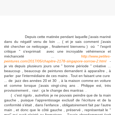
Depuis cette matinée pendant laquelle j'avais mariné
dans du négatif venu de loin ... ( et je sais comment j'avais
été chercher ce nettoyage , finalement bienvenu ) où " l'esprit
critique " s'exprimait avec une incroyable véhémence et
méchanceté ...
http://www.petites-
peintures.com/2017/05/chapitre-2178-singapore-sorrow-2.html
-
je vis depuis plusieurs jours une " bonne période " créative ...
beaucoup , beaucoup de peintures demandent à apparaître , à
parler par l'intermédiaire de ces mains . Tout en faisant une cure
... de jazz des années 20 et 30 , à la maison comme en voiture
et comme lorsque j'avais vingt-cinq ans . Philippe est, très
provisoirement , ravi : ça le change des mantras .
( c'est rigolo , autrefois je ne pouvais peindre que de la main
gauche , puisque l'apprentissage exclusif de l'écriture et de la
conformité s'était , dans l'enfance , obligatoirement fait par l'autre
main , et donc que le côté gauche , préservé , représentait le "
moi" qui avait résisté au formatage . J'avais abondamment écrit