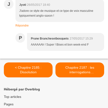
J
Jyoti
26/05/2017 18:40
J'adore ce style de musique et ce type de voix masculine
typiquement anglo-saxon !
Répondre
P
Prune Branchesetbosquets
27/05/2017 15:29
AAAAAAh ! Super ! Bises et bon week-end F
< Chapitre 2185 :
Chapitre 2187 : les
Dissolution
interrogations
métaphysiques >
Hébergé par Overblog
Top articles
Pages