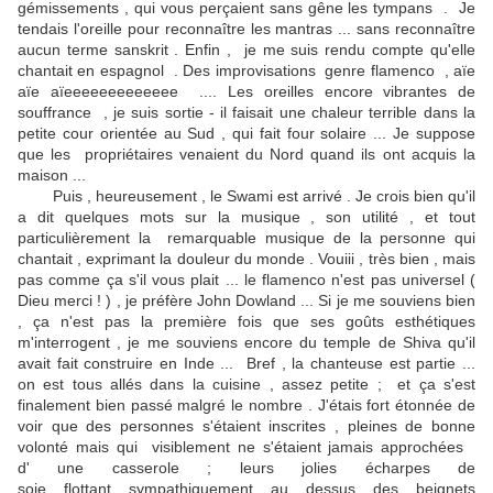
gémissements , qui vous perçaient sans gêne les tympans . Je
tendais l'oreille pour reconnaître les mantras ... sans reconnaître
aucun terme sanskrit . Enfin , je me suis rendu compte qu'elle
chantait en espagnol . Des improvisations genre flamenco , aïe
aïe aïeeeeeeeeeeeee .... Les oreilles encore vibrantes de
souffrance , je suis sortie - il faisait une chaleur terrible dans la
petite cour orientée au Sud , qui fait four solaire ... Je suppose
que les propriétaires venaient du Nord quand ils ont acquis la
maison ...
Puis , h
eureusement , le Swami est arrivé . Je crois bien qu'il
a dit quelques mots sur la musique , son utilité , et tout
particulièrement la remarquable musique de la personne qui
chantait , exprimant la douleur du monde . Vouiii , très bien , mais
pas comme ça s'il vous plait ... le flamenco n'est pas universel (
Dieu merci ! ) , je préfère John Dowland ... Si je me souviens bien
, ça n'est pas la première fois que ses goûts esthétiques
m'interrogent , je me souviens encore du temple de Shiva qu'il
avait fait construire en Inde ... Bref , la chanteuse est partie ...
on est tous allés dans la cuisine , assez petite ;
et ça s'est
finalement bien passé malgré le nombre . J'étais fort étonnée de
voir que des personnes s'étaient inscrites , pleines de bonne
volonté mais qui visiblement ne s'étaient jamais approchées
d' une casserole ; leurs jolies écharpes de
soie flottant sympathiquement au dessus des beignets