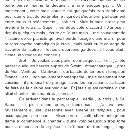
parlé pensé mariné là dedans , à une époque psy .. Or ,
maintenant , cette main gauche est quelquefois trop tremblante
pour que le trait du porte-plume , qui doit s'équilibrer parfaitement
entre tonus et relâchement , soit net . Mais la main droite peut
prendre le relais ... Super , les deux côté d'accord ! J'ai osé ,
depuis quelques mois , écrire de l'autre main - me souvenant de
l'histoire de ce pianiste qui avait perdu l'usage d'une main , pour
raisons psycho somatiques je crois , mais avait eu le courage de
travailler de l'autre ... Toutes proportions gardées , s'il vous plait :
c'était un virtuose de concert )
Bref ... Je voulais vous parler de musiques ... Hier , j'ai été
passer quelques heures auprès de Swami Atmachaïtanya , près
du Mont Ventoux . Ce Swami , qui balade de temps en temps en
France , est , non seulement homéopathe , mais également bon
cuisinier ; il proposait de partager avec les participants sa façon
de faire de la cuisine ayurvédique . Et j'étais quasi certaine qu'on
allait chanter - des mantras , bien sur .
En arrivant dans le petit temple , dédié , je crois , à Sai
Baba , et plein d'une énergie fabuleuse ... j'ai vu avec
ravissement qu'une personne avait amené sa
tampura
, pour
accompagner son chant . Miséricorde ... cette charmante jeune
dame a commencé à chanter - d'une voix beaucoup trop forte
pour la dimension de la pièce ; et c'étaient de très longs , longs