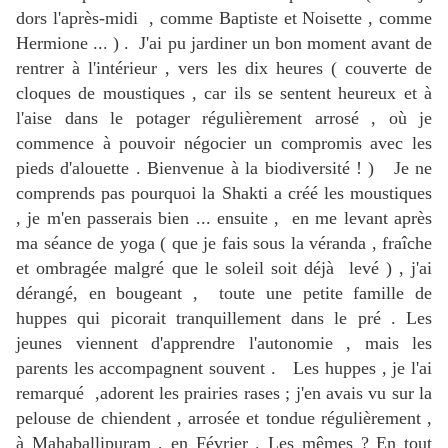
dors l'après-midi , comme Baptiste et Noisette , comme
Hermione ... ) . J'ai pu jardiner un bon moment avant de
rentrer à l'intérieur , vers les dix heures ( couverte de
cloques de moustiques , car ils se sentent heureux et à
l'aise dans le potager régulièrement arrosé , où je
commence à pouvoir négocier un compromis avec les
pieds d'alouette . Bienvenue à la biodiversité ! ) Je ne
comprends pas pourquoi la Shakti a créé les moustiques
, je m'en passerais bien ... ensuite , en me levant après
ma séance de yoga ( que je fais sous la véranda , fraîche
et ombragée malgré que le soleil soit déjà levé ) , j'ai
dérangé, en bougeant , toute une petite famille de
huppes qui picorait tranquillement dans le pré . Les
jeunes viennent d'apprendre l'autonomie , mais les
parents les accompagnent souvent . Les huppes , je l'ai
remarqué ,adorent les prairies rases ; j'en avais vu sur la
pelouse de chiendent , arrosée et tondue régulièrement ,
à Mahaballipuram , en Février . Les mêmes ? En tout