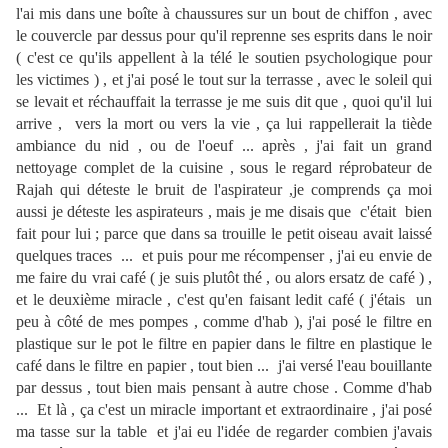
l'ai mis dans une boîte à chaussures sur un bout de chiffon , avec
le couvercle par dessus pour qu'il reprenne ses esprits dans le noir
( c'est ce qu'ils appellent à la télé le soutien psychologique pour
les victimes ) , et j'ai posé le tout sur la terrasse , avec le soleil qui
se levait et réchauffait la terrasse je me suis dit que , quoi qu'il lui
arrive , vers la mort ou vers la vie , ça lui rappellerait la tiède
ambiance du nid , ou de l'oeuf ... après , j'ai fait un grand
nettoyage complet de la cuisine , sous le regard réprobateur de
Rajah qui déteste le bruit de l'aspirateur ,je comprends ça moi
aussi je déteste les aspirateurs , mais je me disais que c'était bien
fait pour lui ; parce que dans sa trouille le petit oiseau avait laissé
quelques traces ... et puis pour me récompenser , j'ai eu envie de
me faire du vrai café ( je suis plutôt thé , ou alors ersatz de café ) ,
et le deuxième miracle , c'est qu'en faisant ledit café ( j'étais un
peu à côté de mes pompes , comme d'hab ), j'ai posé le filtre en
plastique sur le pot le filtre en papier dans le filtre en plastique le
café dans le filtre en papier , tout bien ... j'ai versé l'eau bouillante
par dessus , tout bien mais pensant à autre chose . Comme d'hab
... Et là , ça c'est un miracle important et extraordinaire , j'ai posé
ma tasse sur la table et j'ai eu l'idée de regarder combien j'avais