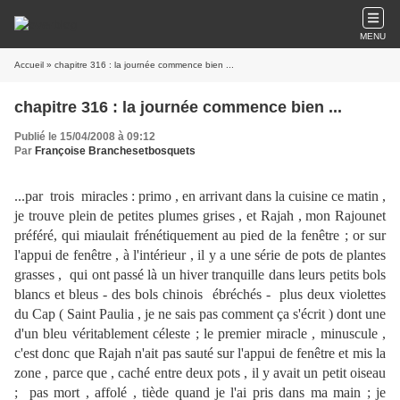
MENU
Accueil
» chapitre 316 : la journée commence bien ...
chapitre 316 : la journée commence bien ...
Publié le 15/04/2008 à 09:12
Par
Françoise Branchesetbosquets
...par trois miracles : primo , en arrivant dans la cuisine ce matin ,
je trouve plein de petites plumes grises , et Rajah , mon Rajounet
préféré, qui miaulait frénétiquement au pied de la fenêtre ; or sur
l'appui de fenêtre , à l'intérieur , il y a une série de pots de plantes
grasses , qui ont passé là un hiver tranquille dans leurs petits bols
blancs et bleus - des bols chinois ébréchés - plus deux violettes
du Cap ( Saint Paulia , je ne sais pas comment ça s'écrit ) dont une
d'un bleu véritablement céleste ; le premier miracle , minuscule ,
c'est donc que Rajah n'ait pas sauté sur l'appui de fenêtre et mis la
zone , parce que , caché entre deux pots , il y avait un petit oiseau
; pas mort , affolé , tiède quand je l'ai pris dans ma main ; je