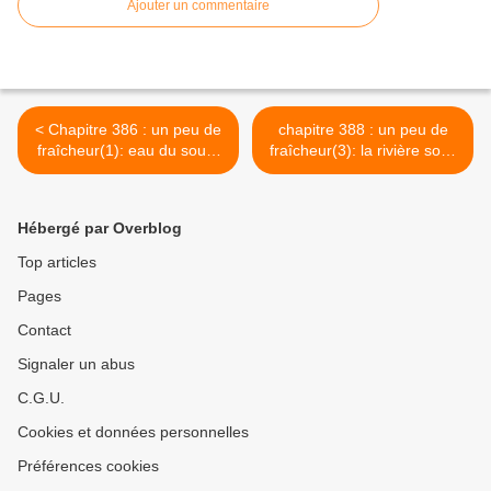
Ajouter un commentaire
< Chapitre 386 : un peu de
chapitre 388 : un peu de
fraîcheur(1): eau du sous-
fraîcheur(3): la rivière sous
bois
le pont de la ferme de
l'Albaret >
Hébergé par Overblog
Top articles
Pages
Contact
Signaler un abus
C.G.U.
Cookies et données personnelles
Préférences cookies