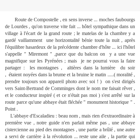
Route de Compostelle , en sens inverse ... moches faubourgs
de Lourdes , qu'on traverse vite fait ... hôtel sympathique dans un
village à l'écart de la grand route ; le matelas de la chambre y a
gardé vaillamment une horizontalité bénie toute la nuit , après
l'équilibre hasardeux de la précédente chambre d'hôte ... ici l'hôtel
s'appelle " Miremont " ,parce que du balcon on y a une vue
magnifique sur les Pyrénées ; mais je ne pourrai vous la faire
partager : les montagnes , altières dans la lumière du soir
, étaient noyées dans la brume et la bruine le matin .....( moralité ,
prendre toujours son appareil photo avec soi ! ) on s'est dirigés
vers Saint-Bertrand de Comminges dont le nom me faisait rêver ,
et le conducteur inspiré ( et ce n'était pas moi ) s'est arrêté sur la
route parce qu'une abbaye était fléchée " monument historique " .
Point .
L'abbaye d'Escaladieu : beau nom , mais rien d'extraordinaire à
première vue , notre guide n'en parlait même pas , une abbaye
cistercienne au pied des montagnes , une partie a brûlé , une autre
a servi de carrière à la révolution ... reste une aile , la partie qui