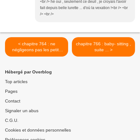
<br /> hé oui , seulement ce deuil , je croyais l'avoir
fait depuis belle lurette ... d'où la vexation !<br /> <br
/> <br />
< chapitre 764 : ne
chapitre 766 : baby- sitting ,
négligeons pas les petits
suite ... >
plaisirs
Hébergé par Overblog
Top articles
Pages
Contact
Signaler un abus
C.G.U.
Cookies et données personnelles
Préférences cookies