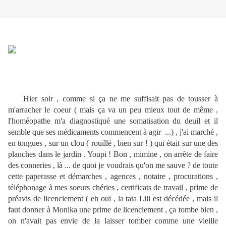
Hier soir , comme si ça ne me suffisait pas de tousser à
m'arracher le coeur ( mais ça va un peu mieux tout de même ,
l'homéopathe m'a diagnostiqué une somatisation du deuil et il
semble que ses médicaments commencent à agir ...) , j'ai marché ,
en tongues , sur un clou ( rouillé , bien sur ! ) qui était sur une des
planches dans le jardin . Youpi ! Bon , mimine , on arrête de faire
des conneries , là ... de quoi je voudrais qu'on me sauve ? de toute
cette paperasse et démarches , agences , notaire , procurations ,
téléphonage à mes soeurs chéries , certificats de travail , prime de
préavis de licenciement ( eh oui , la tata Lili est décédée , mais il
faut donner à Monika une prime de licenciement , ça tombe bien ,
on n'avait pas envie de la laisser tomber comme une vieille