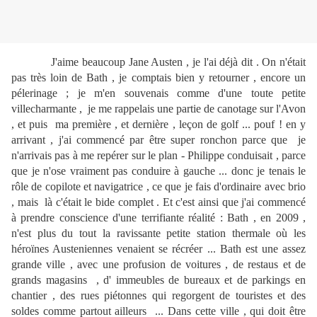
J'aime beaucoup Jane Austen , je l'ai déjà dit . On n'était
pas très loin de Bath , je comptais bien y retourner , encore un
pélerinage ; je m'en souvenais comme d'une toute petite
villecharmante , je me rappelais une partie de canotage sur l'Avon
, et puis ma première , et dernière , leçon de golf ... pouf ! en y
arrivant , j'ai commencé par être super ronchon parce que je
n'arrivais pas à me repérer sur le plan - Philippe conduisait , parce
que je n'ose vraiment pas conduire à gauche ... donc je tenais le
rôle de copilote et navigatrice , ce que je fais d'ordinaire avec brio
, mais là c'était le bide complet . Et c'est ainsi que j'ai commencé
à prendre conscience d'une terrifiante réalité : Bath , en 2009 ,
n'est plus du tout la ravissante petite station thermale où les
héroïnes Austeniennes venaient se récréer ... Bath est une assez
grande ville , avec une profusion de voitures , de restaus et de
grands magasins , d' immeubles de bureaux et de parkings en
chantier , des rues piétonnes qui regorgent de touristes et des
soldes comme partout ailleurs ... Dans cette ville , qui doit être