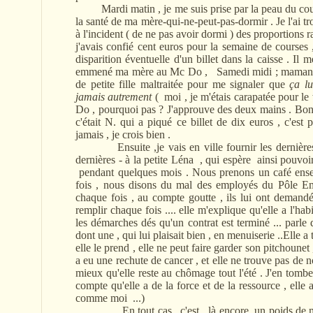
Mardi matin , je me suis prise par la peau du cou 
la santé de ma mère-qui-ne-peut-pas-dormir . Je l'ai tr
à l'incident ( de ne pas avoir dormi ) des proportions ra
j'avais confié cent euros pour la semaine de courses ,
disparition éventuelle d'un billet dans la caisse . Il m
emmené ma mère au Mc Do , Samedi midi ; maman p
de petite fille maltraitée pour me signaler que
ça lu
jamais autrement
( moi , je m'étais carapatée pour le
Do , pourquoi pas ? J'approuve des deux mains . Bon
c'était N. qui a piqué ce billet de dix euros , c'est 
jamais , je crois bien .
Ensuite ,je vais en ville fournir les dernières att
dernières - à la petite Léna , qui espère ainsi pouvo
pendant quelques mois . Nous prenons un café ensem
fois , nous disons du mal des employés du Pôle Empl
chaque fois , au compte goutte , ils lui ont demand
remplir chaque fois .... elle m'explique qu'elle a l'ha
les démarches dés qu'un contrat est terminé ... parle d
dont une , qui lui plaisait bien , en menuiserie ..Elle a 
elle le prend , elle ne peut faire garder son pitchounet
a eu une rechute de cancer , et elle ne trouve pas de n
mieux qu'elle reste au chômage tout l'été . J'en tombe 
compte qu'elle a de la force et de la ressource , elle 
comme moi ...)
En tout cas , c'est , là encore ,un poids de moin