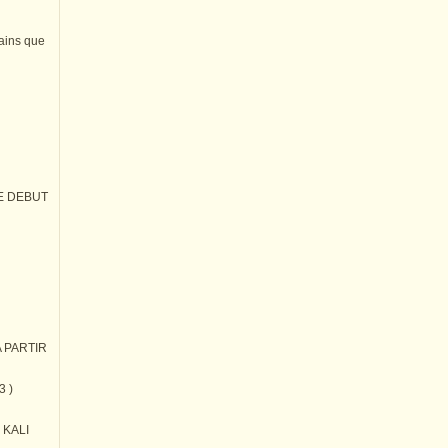
tains que
E DEBUT
 PARTIR
3 )
) KALI