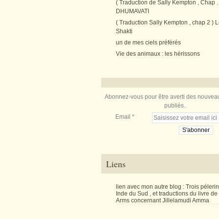
( Traduction de Sally Kempton , Chap . 
DHUMAVATI
( Traduction Sally Kempton , chap 2 ) L
Shakti
un de mes ciels préférés
Vie des animaux : les hérissons
Abonnez-vous pour être averti des nouveau
publiés.
Email
Liens
lien avec mon autre blog : Trois péler
Inde du Sud , et traductions du livre d
Arms concernant Jillelamudi Amma