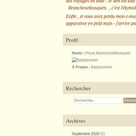
des voyages en Inde - le lien est tout
Branchesetbosquets
, c'est l'étym
Enfin , si vous avez perdu mon e-mai
apparaisse en petit mais - j'arrive pa
Profil
Name :
Prune Branchesetbosquets
À Propos :
Babyboomer
Rechercher
Archives
Septembre 2020
(2)