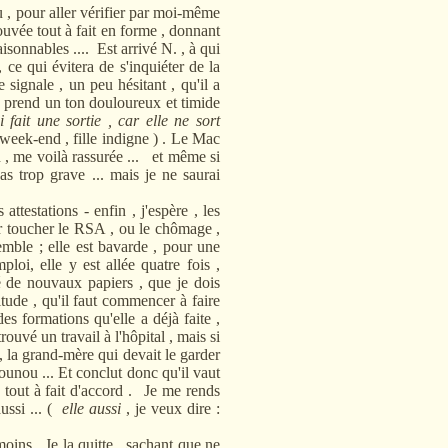
, pour aller vérifier par moi-même
ouvée tout à fait en forme , donnant
isonnables .... Est arrivé N. , à qui
 ce qui évitera de s'inquiéter de la
e signale , un peu hésitant , qu'il a
rend un ton douloureux et timide
i fait une sortie , car elle ne sort
 week-end , fille indigne ) . Le Mac
 , me voilà rassurée ...
et même si
pas trop grave ... mais je ne saurai
estations - enfin , j'espère , les
ir toucher le RSA , ou le chômage ,
ble ; elle est bavarde , pour une
oi, elle y est allée quatre fois ,
é de nouvaux papiers , que je dois
bitude , qu'il faut commencer à faire
es formations qu'elle a déjà faite ,
trouvé un travail à l'hôpital , mais si
 , la grand-mère qui devait le garder
ounou ... Et conclut donc qu'il vaut
tout à fait d'accord .
Je me rends
aussi ... (
elle aussi
, je veux dire :
s . Je la quitte , sachant que ne