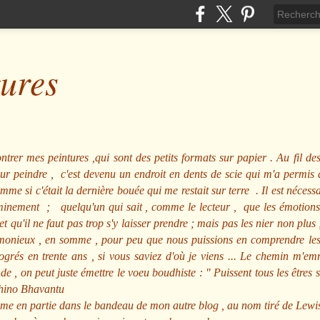
tures
ntrer mes peintures ,qui sont des petits formats sur papier . Au fil des
pour peindre , c'est devenu un endroit en dents de scie qui m'a permi
me si c'était la dernière bouée qui me restait sur terre . Il est nécessa
minement ; quelqu'un qui sait , comme le lecteur , que les émotions
et qu'il ne faut pas trop s'y laisser prendre ; mais pas les nier non pl
nieux , en somme , pour peu que nous puissions en comprendre les m
rogrés en trente ans , si vous saviez d'où je viens ... Le chemin m'e
e , on peut juste émettre le voeu boudhiste :
"
Puissent tous les êtres 
hino Bhavantu
me en partie dans le bandeau de mon autre blog , au nom tiré de Lewi