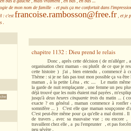
 en bas à gauche , mais vraiment , en bas , en bas ...
ologie de mon nom de famille - et puis ça me confortait dans l'impressio
francoise.rambosson@free.fr
l : c'est
, et je 
s .
chapitre 1132 : Dieu prend le relais
Donc , après cette décision ( de m'alléger , auta
organisation chez maman - ou plutôt de ce que je resse
cette histoire ) j'ai , bien entendu , commencé à 
Thème : si je ne fais pas tout mon possible ça va être l
maman , à la petite Léna , etc .... Le matin même 
la garde de nuit remplaçante , une femme un peu plus 
déjà trouvé que les nuits étaient mal payées , m'expli
jusqu'à
deux heures cinquante trois
du matin ... ( co
exacte ? en général , maman commence à ronfler 
somnifère ... ) C'est elle que maman soupçonne d'av
C'est peut-être même pour ça qu'elle a mal dormi . Il
de travers , avec sa mauvaise vue ; ou encore ,
travaillent chez elle , a pu l'emprunter , et pas forcé
peu sévère .