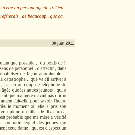
n d'être un personnage de Tolkien .
préférerais , de beaucoup , que ça
30 juin 2011
nt que possible , du poids de l'
ns de personnel , d'affectif , dans
culpabiliser de façon abominable .
a catastrophe , que va t'il arriver à
, j'ai eu un coup de téléphone de
âgée que les autres jeunots , qui a
quant que ma mère n'avait pas dormi
mment fait-elle pour savoir l'heure
dès le moment où elle a pris son
oir piqué un billet de dix euros .
 est probable que ma mère a vérifié
 n'importe lequel des jeunes qui
ment cette dame , qui est d'aspect un