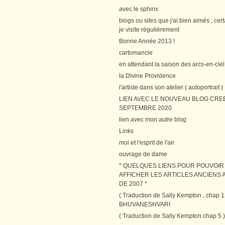
avec le sphinx
blogs ou sites que j'ai bien aimés , cer
je visite régulièrement
Bonne Année 2013 !
cartomancie
en attendant la saison des arcs-en-ciel
la Divine Providence
l'artiste dans son atelier ( autoportrait )
LIEN AVEC LE NOUVEAU BLOG CRE
SEPTEMBRE 2020
lien avec mon autre blog
Links
moi et l'esprit de l'air
ouvrage de dame
* QUELQUES LIENS POUR POUVOIR
AFFICHER LES ARTICLES ANCIENS A
DE 2007 *
( Traduction de Sally Kempton , chap 1
BHUVANESHVARI
( Traduction de Sally Kempton chap 5 