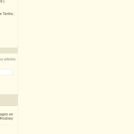
9 )
e Tantra ;
x articles
inages en
e Rodney