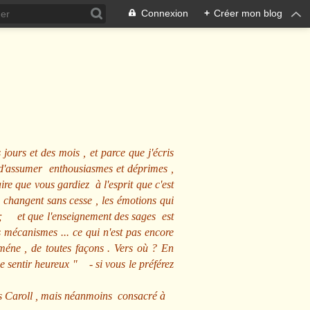
Connexion
+
Créer mon blog
 jours et des mois , et parce que j'écris
s d'assumer enthousiasmes et déprimes ,
ire que vous gardiez à l'esprit que c'est
 changent sans cesse , les émotions qui
us ; et que l'enseignement des sages est
écanismes ... ce qui n'est pas encore
mméne , de toutes façons . Vers où ? En
se sentir heureux
" - si vous le préférez
s Caroll , mais néanmoins consacré à