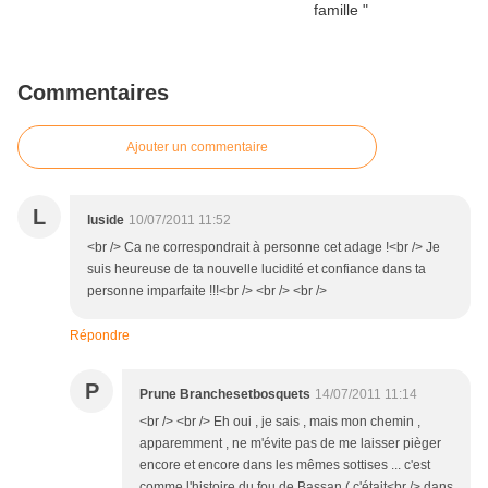
Commentaires
Ajouter un commentaire
L
luside
10/07/2011 11:52
<br /> Ca ne correspondrait à personne cet adage !<br /> Je
suis heureuse de ta nouvelle lucidité et confiance dans ta
personne imparfaite !!!<br /> <br /> <br />
Répondre
P
Prune Branchesetbosquets
14/07/2011 11:14
<br /> <br /> Eh oui , je sais , mais mon chemin ,
apparemment , ne m'évite pas de me laisser pièger
encore et encore dans les mêmes sottises ... c'est
comme l'histoire du fou de Bassan ( c'était<br /> dans