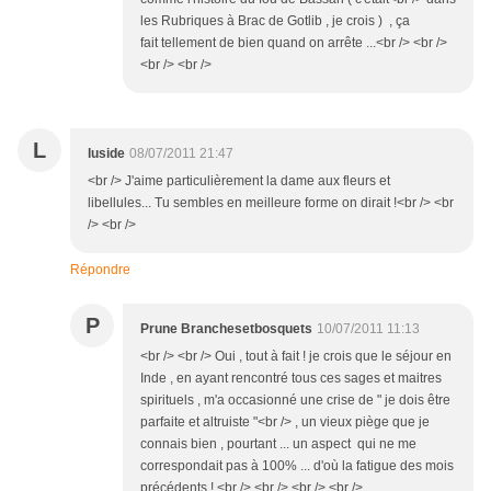
les Rubriques à Brac de Gotlib , je crois ) , ça
fait tellement de bien quand on arrête ...<br /> <br />
<br /> <br />
L
luside
08/07/2011 21:47
<br /> J'aime particulièrement la dame aux fleurs et
libellules... Tu sembles en meilleure forme on dirait !<br /> <br
/> <br />
Répondre
P
Prune Branchesetbosquets
10/07/2011 11:13
<br /> <br /> Oui , tout à fait ! je crois que le séjour en
Inde , en ayant rencontré tous ces sages et maitres
spirituels , m'a occasionné une crise de " je dois être
parfaite et altruiste "<br /> , un vieux piège que je
connais bien , pourtant ... un aspect qui ne me
correspondait pas à 100% ... d'où la fatigue des mois
précédents ! <br /> <br /> <br /> <br />