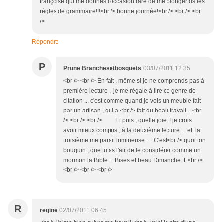
françoise qui me donnes l'occasion rare de me plonger ds les
règles de grammaire!!!<br /> bonne journée!<br /> <br /> <br
/>
Répondre
P
Prune Branchesetbosquets
03/07/2011 12:35
<br /> <br /> En fait , même si je ne comprends pas à
première lecture , je me régale à lire ce genre de
citation ... c'est comme quand je vois un meuble fait
par un artisan , qui a <br /> fait du beau travail ...<br
/> <br /> <br /> Et puis , quelle joie ! je crois
avoir mieux compris , à la deuxième lecture ... et la
troisième me parait lumineuse ... C'est<br /> quoi ton
bouquin , que tu as l'air de le considérer comme un
mormon la Bible ... Bises et beau Dimanche F<br />
<br /> <br /> <br />
R
regine
02/07/2011 06:45