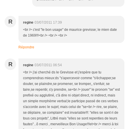
R
regine
03/07/2011 17:39
<br /> c'est "le bon usage" de maurice grevisse; le mien date
de 1969!!!<br /> <br /> <br />
Répondre
R
regine
03/07/2011 06:54
<br /> j'ai cherché ds le Grevisse et j'espère que tu
comprendras mieux:ds "s'apercevoir comme "s'échapper,se
douter, se plaindre,se promener, se tromper,, s'enfuir, se
taire,se repentir, s'y prendre, se<br /> jouer" le pronom "se" est
prefixé ou agglutiné, c'à dire ni objet direct, ni indirect, mais
un simple morphème verbal;le participe passé de ces verbes
s'accorde avec le sujet; mais celui de "se<br /> rire, se plaire,
se déplaire, se complaire" est invariable!!!: "elles se sont ri de
tous ces projets", Littré mais "elles se sont repenties de leurs
fautes"...ô merci , merveilleux Bon Usage!!!et<br /> merci à toi