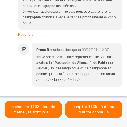
<br /> j'aime bien suivre ton travail;<br /> voici le site d'une
peintre et calligraphe installée ds le
04:www.terracolorosa.com ;je vais peut-être apprendre la
calligraphie chinoise avec elle l'année prochaine<br /> <br />
<br />
Répondre
P
Prune Branchesetbosquets
03/07/2011 12:37
<br /> <br /> Je vais aller regarder ce site . Au fait ,
avais tu lu " Passagère du Silence " , de Fabienne
Verdier , un livre magnifique d'une calligraphe et
peintre qui est allée en Chine apprendre son art<br
/> ...<br /> <br /> <br /> <br />
< chapitre 1133 : tout de
chapitre 1135 : à défaut
même , ils sont jolis ...
d'autre chose , >