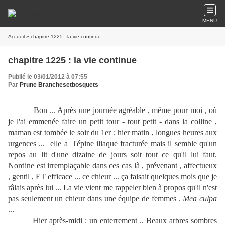
MENU
Accueil
» chapitre 1225 : la vie continue
chapitre 1225 : la vie continue
Publié le 03/01/2012 à 07:55
Par
Prune Branchesetbosquets
Bon ... Après une journée agréable , même pour moi , où
je l'ai emmenée faire un petit tour - tout petit - dans la colline ,
maman est tombée le soir du 1er ; hier matin , longues heures aux
urgences ... elle a l'épine iliaque fracturée mais il semble qu'un
repos au lit d'une dizaine de jours soit tout ce qu'il lui faut.
Nordine est irremplaçable dans ces cas là , prévenant , affectueux
, gentil , ET efficace ... ce chieur ... ça faisait quelques mois que je
râlais après lui ... La vie vient me rappeler bien à propos qu'il n'est
pas seulement un chieur dans une équipe de femmes .
Mea culpa
...
Hier après-midi : un enterrement .. Beaux arbres sombres