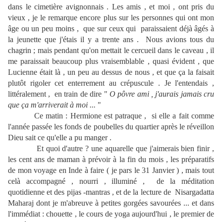
dans le cimetière avignonnais . Les amis , et moi , ont pris du
vieux , je le remarque encore plus sur les personnes qui ont mon
âge ou un peu moins , que sur ceux qui paraissaient déjà âgés à
la jeunette que j'étais il y a trente ans . Nous avions tous du
chagrin ; mais pendant qu'on mettait le cercueil dans le caveau , il
me paraissait beaucoup plus vraisemblable , quasi évident , que
Lucienne était là , un peu au dessus de nous , et que ça la faisait
plutôt rigoler cet enterrement au crépuscule . Je l'entendais ,
littéralement , en train de dire "
O pôvre ami , j'aurais jamais cru
que ça m'arriverait à moi ...
"
Ce matin : Hermione est patraque , si elle a fait comme
l'année passée les fonds de poubelles du quartier après le réveillon
Dieu sait ce qu'elle a pu manger .
Et quoi d'autre ? une aquarelle que j'aimerais bien finir ,
les cent ans de maman à prévoir à la fin du mois , les préparatifs
de mon voyage en Inde à faire ( je pars le 31 Janvier ) , mais tout
celà accompagné , nourri , illuminé , de la méditation
quotidienne et des pijas -mantras , et de la lecture de Nisargadatta
Maharaj dont je m'abreuve à petites gorgées savourées ... et dans
l'immédiat : chouette , le cours de yoga aujourd'hui , le premier de