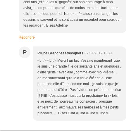
cent ans (et elle les a "gagnés" sur son entourage à mon
avis), je comprends que c'est de moins en moins facile pour
elle... et du coup pour toi. Ne te<br /> laisse pas manger, tes
dessins te sauvent et ils sont aussi un réconfort pour ceux qui
les regardent! Bises Adeline
Répondre
P
Prune Branchesetbosquets
07/04/2012 10:24
<br /> <br /> Merci ! En fait , j'essaie maintenant que
je suis une grande fille de soixante ans et quelques ,
d'être "juste " avec elle , comme avec moi-même ...
en me souvenant qu'elle a<br /> été : ce qu'elle
portait en elle d'être, comme moi , je suis ce que je
porte en moi d'être . Pas évident en prériode de crise
!!! Pffff ! c'est passé - jusqu'à la prochaine<br /> fois !
et je peux de nouveau me consacrer , presque
entièrement , aux mauvaises herbes et à mes petits
pinceaux ... Bises F<br /> <br /> <br /> <br />