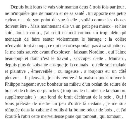
Depuis huit jours je vais voir maman deux à trois fois par jour ,
ne m'inquiéte que de maman et de sa santé , lui apporte des petits
cadeaux ... de son point de vue à elle , voilà comme les choses
doivent être . Mais maintenant elle va un petit peu mieux - et hier
soir , tout à coup , j'ai senti en moi comme un trop plein qui
menaçait de faire sauter violemment le barrage ; la colère
m'envahir tout à coup ; ce qui ne correspondait pas à sa situation .
Je me suis sauvée avant d'exploser ; laissant Nordine , qui l'aime
beaucoup et dont c'est le travail , s'occuper d'elle . Maman ,
depuis plus de soixante ans que je la connais , qu'elle soit malade
et plaintive , émerveillée , ou rageuse , a toujours eu un côté
pieuvre ... Il pleuvait , je suis rentrée à la maison pour trouver le
Philippe nageant avec bonheur au milieu d'un océan de sciure de
bois et de chutes de planches ( toujours le chantier de la chambre
supplémentaire ) , sur fond de bruit déchirant de la scie . Ouf !
Sous prétexte de mettre un peu d'ordre là dedans , je me suis
réfugiée dans la cabane à outils à la bonne odeur de bois , et j'ai
écouté à l'abri cette merveilleuse pluie qui tombait , qui tombait .