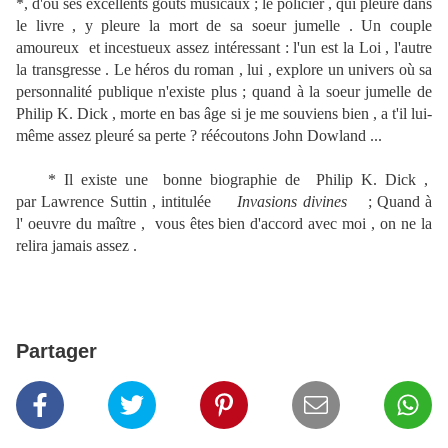
*, d'où ses excellents gouts musicaux ; le policier , qui pleure dans
le livre , y pleure la mort de sa soeur jumelle . Un couple
amoureux et incestueux assez intéressant : l'un est la Loi , l'autre
la transgresse . Le héros du roman , lui , explore un univers où sa
personnalité publique n'existe plus ; quand à la soeur jumelle de
Philip K. Dick , morte en bas âge si je me souviens bien , a t'il lui-
même assez pleuré sa perte ? réécoutons John Dowland ...
* Il existe une bonne biographie de Philip K. Dick ,
par Lawrence Suttin , intitulée
Invasions divines
; Quand à
l' oeuvre du maître , vous êtes bien d'accord avec moi , on ne la
relira jamais assez .
Partager