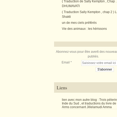
( Traduction de Sally Kempton , Chap . 
DHUMAVATI
( Traduction Sally Kempton , chap 2 ) L
Shakti
un de mes ciels préférés
Vie des animaux : les hérissons
Abonnez-vous pour être averti des nouveau
publiés.
Email
Liens
lien avec mon autre blog : Trois péler
Inde du Sud , et traductions du livre d
Arms concernant Jillelamudi Amma