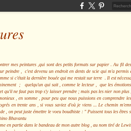
tures
ntrer mes peintures ,qui sont des petits formats sur papier . Au fil des
pour peindre , c'est devenu un endroit en dents de scie qui m'a permi
me si c'était la dernière bouée qui me restait sur terre . Il est nécessa
minement ; quelqu'un qui sait , comme le lecteur , que les émotions
et qu'il ne faut pas trop s'y laisser prendre ; mais pas les nier non pl
nieux , en somme , pour peu que nous puissions en comprendre les m
rogrés en trente ans , si vous saviez d'où je viens ... Le chemin m'e
e , on peut juste émettre le voeu boudhiste :
"
Puissent tous les êtres 
hino Bhavantu
me en partie dans le bandeau de mon autre blog , au nom tiré de Lewi