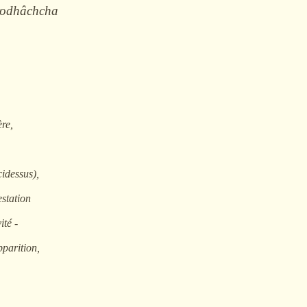
rodhâchcha
re,
cidessus),
estation
ité -
pparition,