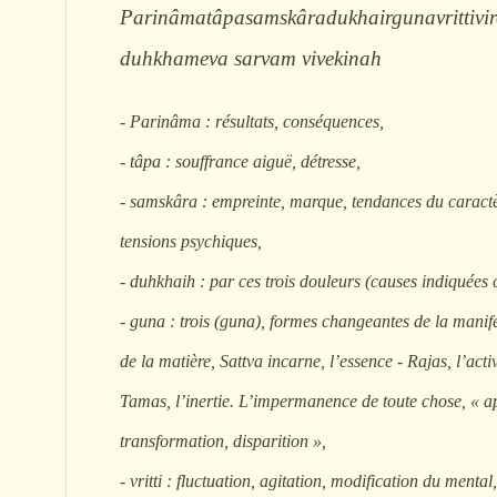
Parinâmatâpasamskâradukhairgunavrittivi
duhkhameva sarvam vivekinah
- Parinâma : résultats, conséquences,
- tâpa : souffrance aiguë, détresse,
- samskâra : empreinte, marque, tendances du caractè
tensions psychiques,
- duhkhaih : par ces trois douleurs (causes indiquées 
- guna : trois (guna), formes changeantes de la manif
de la matière, Sattva incarne, l’essence - Rajas, l’activ
Tamas, l’inertie. L’impermanence de toute chose, « a
transformation, disparition »,
- vritti : fluctuation, agitation, modification du mental,