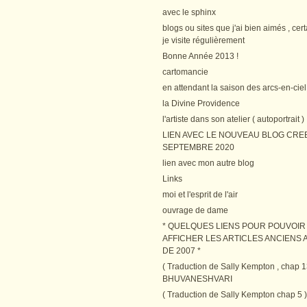
avec le sphinx
blogs ou sites que j'ai bien aimés , cer
je visite régulièrement
Bonne Année 2013 !
cartomancie
en attendant la saison des arcs-en-ciel
la Divine Providence
l'artiste dans son atelier ( autoportrait )
LIEN AVEC LE NOUVEAU BLOG CRE
SEPTEMBRE 2020
lien avec mon autre blog
Links
moi et l'esprit de l'air
ouvrage de dame
* QUELQUES LIENS POUR POUVOIR
AFFICHER LES ARTICLES ANCIENS A
DE 2007 *
( Traduction de Sally Kempton , chap 1
BHUVANESHVARI
( Traduction de Sally Kempton chap 5 