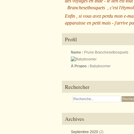
des voyages en Inde - le lien est tout
Branchesetbosquets
, c'est l'étym
Enfin , si vous avez perdu mon e-mai
apparaisse en petit mais - j'arrive pa
Profil
Name :
Prune Branchesetbosquets
À Propos :
Babyboomer
Rechercher
Archives
Septembre 2020
(2)