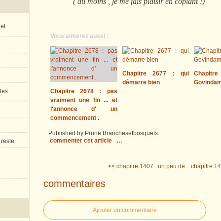
( au moins , je me fais plaisir en copiant !)
 et
Vous aimerez aussi :
Chapitre 2677 : qui
Chapitre
démarre bien
Govinda
 les
Chapitre 2678 : pas
vraiment une fin ... et
l'annonce d' un
commencement .
Published by Prune Branchesetbosquets
commenter cet article
…
 reste
<< chapitre 1407 : un peu de...
chapitre 14
commentaires
Ajouter un commentaire