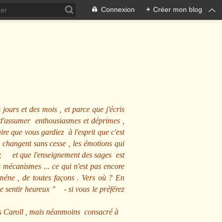
Connexion
+
Créer mon blog
 jours et des mois , et parce que j'écris
s d'assumer enthousiasmes et déprimes ,
ire que vous gardiez à l'esprit que c'est
 changent sans cesse , les émotions qui
us ; et que l'enseignement des sages est
écanismes ... ce qui n'est pas encore
mméne , de toutes façons . Vers où ? En
se sentir heureux
" - si vous le préférez
s Caroll , mais néanmoins consacré à