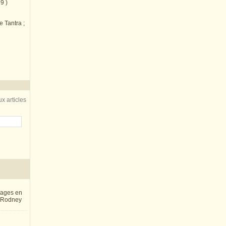
9 )
e Tantra ;
x articles
inages en
e Rodney