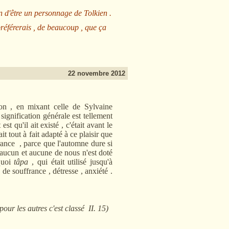
n d'être un personnage de Tolkien .
préférerais , de beaucoup , que ça
22 novembre 2012
on
, en mixant celle de Sylvaine
signification générale est tellement
st qu'il ait existé , c'était avant le
it tout à fait adapté à ce plaisir que
rance , parce que l'automne dure si
'aucun et aucune de nous n'est doté
quoi
tâpa
, qui était utilisé jusqu'à
s de souffrance , détresse , anxiété .
pour les autres c'est classé II. 15)