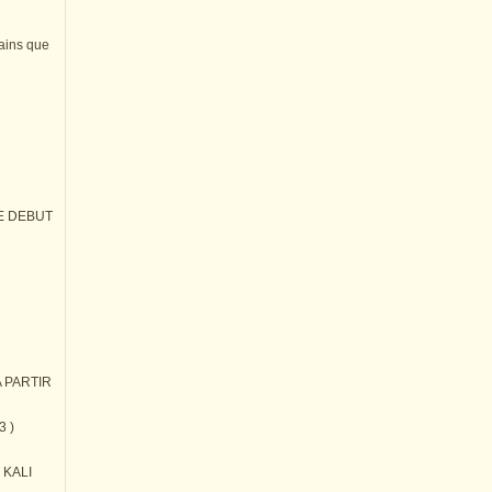
tains que
E DEBUT
 PARTIR
3 )
) KALI