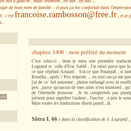
 en bas à gauche , mais vraiment , en bas , en bas ...
ologie de mon nom de famille - et puis ça me confortait dans l'impressio
francoise.rambosson@free.fr
l : c'est
, et je 
s .
chapitre 1406 : mon préféré du moment
C'est celui-ci , dont je mets une première traducti
Legrand et celle d'Eric Sablé . J'ai mixé parce que la 
ce que répétait Arnaud . Est-ce que Patanjali , si tant e
Boudha , après ? Peu importe ... en tout cas
ça me para
j'ai de ce bel automne , plaisir mélangé avec la souff
peu , parce qu'aucun de mes amis n'est immortel , qu
de l'éternelle jeunesse .Je ne comprends pas pour
présent pour signifier l'ardeur , l'ascèse , a pris le sen
Mais toutes les traductions disent pareil , là .
Sûtra I. 66
( dans la classification de S. Legrand , 