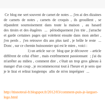
Ce blog me sert souvent de carnet de notes ... j'en ai des dizaines
de carnets de notes , carnets de croquis , ils grouillent , se
répandent sournoisement dans toute la maison , au hasard
des tiroirs et des étagères ... périodiquement j'en trie , j'arrache
et garde certaines pages qui volettent ensuite dans mon atelier ,
j'en perds , j'en retrouve dix ans plus tard , je brûle le reste ...
Donc , sur ce chemin buissonnier qui est le mien , voici :
1) un article sur ce blog que je découvre - article
différent de celui d'hier , mais extrêmement passionnant ; j'ai du
m'arrêter au milieu , comment dire , c'était un trop gros gâteau à
manger d'un coup , je recommencerai tout à l'heure et je sens que
je le lirai et relirai longtemps afin de m'en imprégner ...
http://itisnotreal-fr.blogspot.fr/2012/03/comment-puis-je-larguer-
lego.html