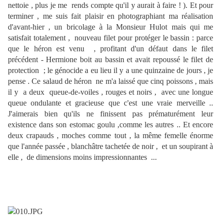
nettoie , plus je me rends compte qu'il y aurait à faire ! ). Et pour
terminer , me suis fait plaisir en photographiant ma réalisation
d'avant-hier , un bricolage à la Monsieur Hulot mais qui me
satisfait totalement , nouveau filet pour protéger le bassin : parce
que le héron est venu , profitant d'un défaut dans le filet
précédent - Hermione boit au bassin et avait repoussé le filet de
protection ; le génocide a eu lieu il y a une quinzaine de jours , je
pense . Ce salaud de héron ne m'a laissé que cinq poissons , mais
il y a deux queue-de-voiles , rouges et noirs , avec une longue
queue ondulante et gracieuse que c'est une vraie merveille ..
J'aimerais bien qu'ils ne finissent pas prématurément leur
existence dans son estomac goulu ,comme les autres .. Et encore
deux crapauds , moches comme tout , la même femelle énorme
que l'année passée , blanchâtre tachetée de noir , et un soupirant à
elle , de dimensions moins impressionnantes ...