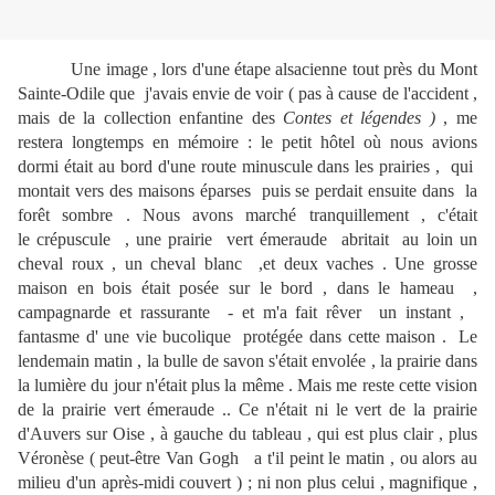
Une image , lors d'une étape alsacienne tout près du Mont
Sainte-Odile que j'avais envie de voir ( pas à cause de l'accident ,
mais de la collection enfantine des
Contes et légendes )
, me
restera longtemps en mémoire : le petit hôtel où nous avions
dormi était au bord d'une route minuscule dans les prairies , qui
montait vers des maisons éparses puis se perdait ensuite dans la
forêt sombre . Nous avons marché tranquillement , c'était
le crépuscule , une prairie vert émeraude abritait au loin un
cheval roux , un cheval blanc ,et deux vaches . Une grosse
maison en bois était posée sur le bord , dans le hameau ,
campagnarde et rassurante - et m'a fait rêver un instant ,
fantasme d' une vie bucolique protégée dans cette maison . Le
lendemain matin , la bulle de savon s'était envolée , la prairie dans
la lumière du jour n'était plus la même . Mais me reste cette vision
de la prairie vert émeraude .. Ce n'était ni le vert de la prairie
d'Auvers sur Oise , à gauche du tableau , qui est plus clair , plus
Véronèse ( peut-être Van Gogh a t'il peint le matin , ou alors au
milieu d'un après-midi couvert ) ; ni non plus celui , magnifique ,