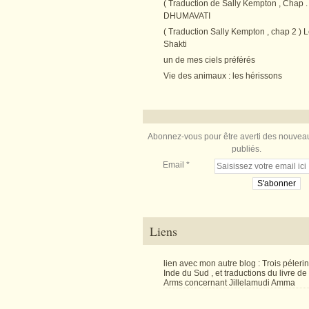
( Traduction de Sally Kempton , Chap . 
DHUMAVATI
( Traduction Sally Kempton , chap 2 ) L
Shakti
un de mes ciels préférés
Vie des animaux : les hérissons
Abonnez-vous pour être averti des nouveau
publiés.
Email
Liens
lien avec mon autre blog : Trois péler
Inde du Sud , et traductions du livre d
Arms concernant Jillelamudi Amma