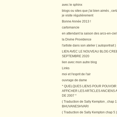
avec le sphinx
blogs ou sites que j'ai bien aimés , cer
je visite régulièrement
Bonne Année 2013 !
cartomancie
en attendant la saison des arcs-en-ciel
la Divine Providence
l'artiste dans son atelier ( autoportrait )
LIEN AVEC LE NOUVEAU BLOG CRE
SEPTEMBRE 2020
lien avec mon autre blog
Links
moi et l'esprit de l'air
ouvrage de dame
* QUELQUES LIENS POUR POUVOIR
AFFICHER LES ARTICLES ANCIENS A
DE 2007 *
( Traduction de Sally Kempton , chap 1
BHUVANESHVARI
( Traduction de Sally Kempton chap 5 