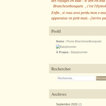
des voyages en Inde - le lien est tout
Branchesetbosquets
, c'est l'étym
Enfin , si vous avez perdu mon e-mai
apparaisse en petit mais - j'arrive pa
Profil
Name :
Prune Branchesetbosquets
À Propos :
Babyboomer
Rechercher
Archives
Septembre 2020
(2)