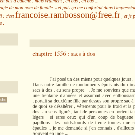
 en bas à gauche , mais vraiment , en bas , en bas ...
ologie de mon nom de famille - et puis ça me confortait dans l'impressio
francoise.rambosson@free.fr
l : c'est
, et je 
s .
chapitre 1556 : sacs à dos
J'ai posé un des miens pour quelques jours , mais
Dans notre famille de randonneurs épuisants du dim
sacs à dos , au sens propre .. Je me souviens que ma 
une trentaine d'années et assumait avec enthousias
, portait sa deuxième fille par dessus son propre sac à 
de quoi se désaltérer , vêtements pour le froid et la p
dos au sens figuré , tant de personnes en portent tant
légers , si rares ceux qui d'un coup de baguett
papillons les poids-lourds de trente tonnes que se
épaules .. je me demande si j'en connais , d'ailleurs 
Souvent en Inde ...