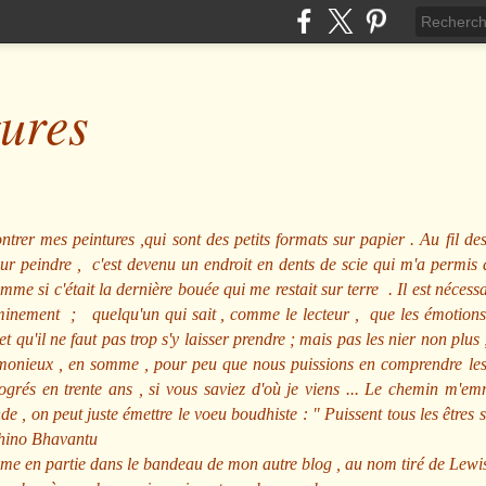
tures
ntrer mes peintures ,qui sont des petits formats sur papier . Au fil des
pour peindre , c'est devenu un endroit en dents de scie qui m'a permi
me si c'était la dernière bouée qui me restait sur terre . Il est nécessa
minement ; quelqu'un qui sait , comme le lecteur , que les émotions
et qu'il ne faut pas trop s'y laisser prendre ; mais pas les nier non pl
nieux , en somme , pour peu que nous puissions en comprendre les m
rogrés en trente ans , si vous saviez d'où je viens ... Le chemin m'e
e , on peut juste émettre le voeu boudhiste :
"
Puissent tous les êtres 
hino Bhavantu
me en partie dans le bandeau de mon autre blog , au nom tiré de Lewi