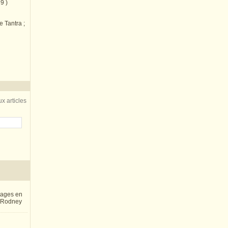
9 )
e Tantra ;
x articles
inages en
e Rodney