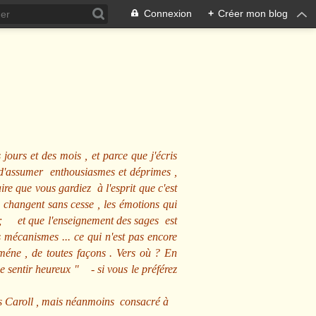
Connexion
+
Créer mon blog
 jours et des mois , et parce que j'écris
s d'assumer enthousiasmes et déprimes ,
ire que vous gardiez à l'esprit que c'est
 changent sans cesse , les émotions qui
us ; et que l'enseignement des sages est
écanismes ... ce qui n'est pas encore
mméne , de toutes façons . Vers où ? En
se sentir heureux
" - si vous le préférez
s Caroll , mais néanmoins consacré à