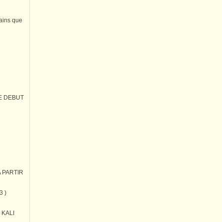
tains que
E DEBUT
 PARTIR
3 )
) KALI