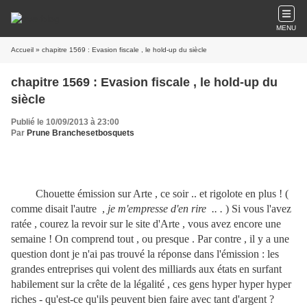
MENU
Accueil
» chapitre 1569 : Evasion fiscale , le hold-up du siècle
chapitre 1569 : Evasion fiscale , le hold-up du
siècle
Publié le 10/09/2013 à 23:00
Par
Prune Branchesetbosquets
Chouette émission sur Arte , ce soir .. et rigolote en plus ! (
comme disait l'autre ,
je m'empresse d'en rire .. .
) Si vous l'avez
ratée , courez la revoir sur le site d'Arte , vous avez encore une
semaine ! On comprend tout , ou presque . Par contre , il y a une
question dont je n'ai pas trouvé la réponse dans l'émission : les
grandes entreprises qui volent des milliards aux états en surfant
habilement sur la crête de la légalité , ces gens hyper hyper hyper
riches - qu'est-ce qu'ils peuvent bien faire avec tant d'argent ?