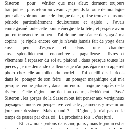
Sisteron , pour vérifier que mes aïeux dorment toujours
tranquilles ; puis retour au vivant : je prends la route de montagne
pour aller voir une amie de longue date , qui se trouve dans une
période particulièrement douloureuse et agitée . J'avais
emmagasiné toute cette bonne énergie de la fête , et j'espère avoir
pu en transmettre un peu .. J'ai donné une séance de yoga à ma
copine , je rigole encore car je n'avais jamais fait de yoga dans
aussi peu d'espace et dans une chambre
aussi splendidement encombrée et pagailleuse : livres et
vêtements à repasser du sol au plafond , dans presque toutes les
pièces ; je me demande d'ailleurs si je n'ai pas égaré mon appareil
photo chez elle au milieu du bordel . J'ai cueilli des haricots
dans le potager de son frère , un potager magnifique qui m'a
presque rendue jalouse , dans un endroit magique auprès de la
rivière .. Cette région me tient au coeur , décidément . Passé
Sisteron , les gorges de la Sasse m'ont fait penser aux vertigineux
paysages chinois en perspective verticale ; j'aimerais y revenir un
jour pour dessiner . Mais quand ? Régine , je n'ai pas eu le
temps de passer par chez toi . La prochaine fois .. c'est juré .
Et ici .. nous partons dans cinq jours ; mais le jardin est si