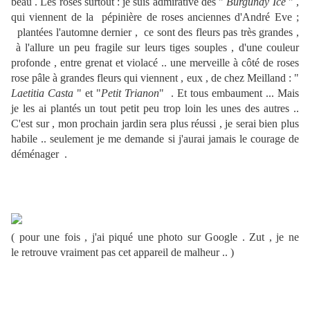
beau . Les roses surtout : je suis admirative des "
Burgundy Ice
" ,
qui viennent de la pépinière de roses anciennes d'André Eve ;
plantées l'automne dernier , ce sont des fleurs pas très grandes ,
à l'allure un peu fragile sur leurs tiges souples , d'une couleur
profonde , entre grenat et violacé .. une merveille à côté de roses
rose pâle à grandes fleurs qui viennent , eux , de chez Meilland : "
Laetitia Casta
" et "
Petit Trianon
" . Et tous embaument ... Mais
je les ai plantés un tout petit peu trop loin les unes des autres ..
C'est sur , mon prochain jardin sera plus réussi , je serai bien plus
habile .. seulement je me demande si j'aurai jamais le courage de
déménager .
( pour une fois , j'ai piqué une photo sur Google . Zut , je ne
le retrouve vraiment pas cet appareil de malheur .. )