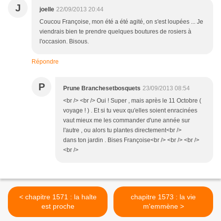
J
joelle
22/09/2013 20:44
Coucou Françoise, mon été a été agité, on s'est loupées ... Je
viendrais bien te prendre quelques boutures de rosiers à
l'occasion. Bisous.
Répondre
P
Prune Branchesetbosquets
23/09/2013 08:54
<br /> <br /> Oui ! Super , mais après le 11 Octobre (
voyage ! ) . Et si tu veux qu'elles soient enracinées
vaut mieux me les commander d'une année sur
l'autre , ou alors tu plantes directement<br />
dans ton jardin . Bises Françoise<br /> <br /> <br />
<br />
< chapitre 1571 : la halte
chapitre 1573 : la vie
est proche
m'emmène >