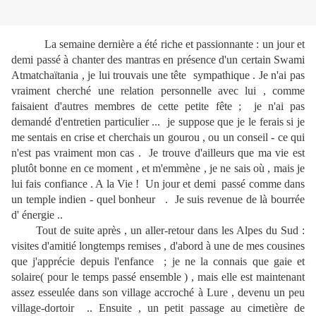
La semaine dernière a été riche et passionnante : un jour et
demi passé à chanter des mantras en présence d'un certain Swami
Atmatchaïtania , je lui trouvais une tête sympathique . Je n'ai pas
vraiment cherché une relation personnelle avec lui , comme
faisaient d'autres membres de cette petite fête ; je n'ai pas
demandé d'entretien particulier ... je suppose que je le ferais si je
me sentais en crise et cherchais un gourou , ou un conseil - ce qui
n'est pas vraiment mon cas . Je trouve d'ailleurs que ma vie est
plutôt bonne en ce moment , et m'emmène , je ne sais où , mais je
lui fais confiance . A la Vie ! Un jour et demi passé comme dans
un temple indien - quel bonheur . Je suis revenue de là bourrée
d' énergie ..
Tout de suite après , un aller-retour dans les Alpes du Sud :
visites d'amitié longtemps remises , d'abord à une de mes cousines
que j'apprécie depuis l'enfance ; je ne la connais que gaie et
solaire( pour le temps passé ensemble ) , mais elle est maintenant
assez esseulée dans son village accroché à Lure , devenu un peu
village-dortoir .. Ensuite , un petit passage au cimetière de