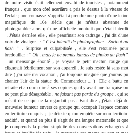
de notre visite était tellement envahi de touristes , notamment
français , que mon côté acariâtre a pris le dessus à la vitesse de
l'éclair ; une connasse s'apprêtait à prendre une photo d'une icône
magnifique du 16e siècle que je m'étais abstenue de
photographier alors qu' une affichette montrait que c'était interdit
. J'étais derrière elle , elle peaufinait son cadrage , j'ai dit d'une
voix de vinaigre : "
C'est interdit de photographier . Surtout au
flash
" . Surprise et culpabilisée , elle s'est retournée pour
bredouiller : "
Oh , mais je ne prends jamais de photos au flash
"
- un mensonge éhonté , je voyais le petit machin rouge qui
clignotait fébrilement sur son appareil . Je suis restée là sans mot
dire ( j'ai raté ma vocation , j'ai toujours imaginé que j'aurais pu
chanter l'air de la statue du Commandeur ... ) Elle a battu en
retraite et a couru dire à ses copines qu'il y avait une française on
ne peut plus désagréable ,
ne faisant pas partie du groupe
, qui se
mêlait de ce qui ne la regardait pas . Faut dire , j'étais déjà de
mauvaise humeur envers ce groupe qui occupait l'espace comme
en territoire conquis ; je déteste qu'on empiète sur mon territoire
auditif , et quand en plus il s'agit de ma langue maternelle et que
je comprends la pleine stupidité des conversations échangées à