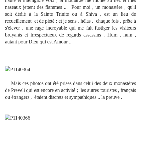
haute et intelligible voix , la moutarde me monte au nez et mes
naseaux jettent des flammes ... Pour moi , un monastère , qu'il
soit dédié à la Sainte Trinité ou à Shiva , est un lieu de
recueillement et de piété ; et je sens , hélas , chaque fois , prête à
s'élever , une rage incroyable qui me fait fustiger les visiteurs
bruyants et irrespectueux de regards assassins . Hum , hum ,
autant pour Dieu qui est Amour ..
Mais ces
photos ont été prises dans celui des deux monastères
de Preveli qui est encore en activité ; les autres touristes , français
ou étrangers , étaient discrets et sympathiques .. la preuve .