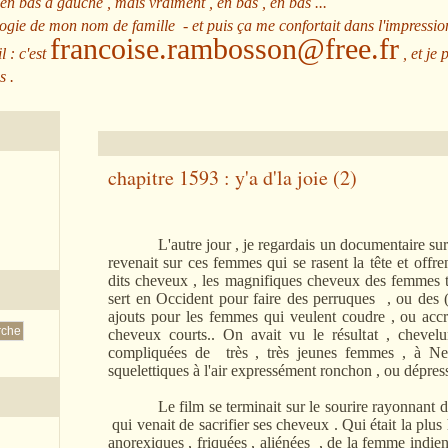
 en bas à gauche , mais vraiment , en bas , en bas ...
ologie de mon nom de famille - et puis ça me confortait dans l'impressio
francoise.rambosson@free.fr
l : c'est
, et je 
s .
chapitre 1593 : y'a d'la joie (2)
L'autre jour , je regardais un documentaire sur le 
revenait sur ces femmes qui se rasent la tête et offr
dits cheveux , les magnifiques cheveux des femmes 
sert en Occident pour faire des perruques , ou des
ajouts pour les femmes qui veulent coudre , ou acc
cheveux courts.. On avait vu le résultat , chevelu
compliquées de très , très jeunes femmes , à N
squelettiques à l'air expressément ronchon , ou dépress
Le film se terminait sur le sourire rayonnant d'u
qui venait de sacrifier ses cheveux . Qui était la plu
anorexiques , friquées , aliénées , de la femme indie