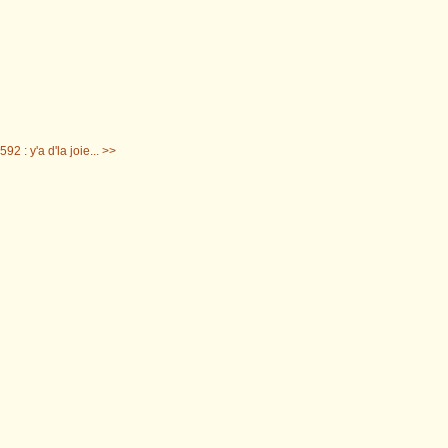
92 : y'a d'la joie... >>