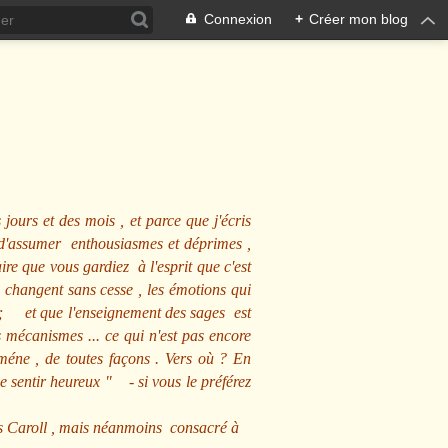
Connexion
+
Créer mon blog
 jours et des mois , et parce que j'écris
s d'assumer enthousiasmes et déprimes ,
ire que vous gardiez à l'esprit que c'est
 changent sans cesse , les émotions qui
us ; et que l'enseignement des sages est
écanismes ... ce qui n'est pas encore
mméne , de toutes façons . Vers où ? En
se sentir heureux
" - si vous le préférez
s Caroll , mais néanmoins consacré à