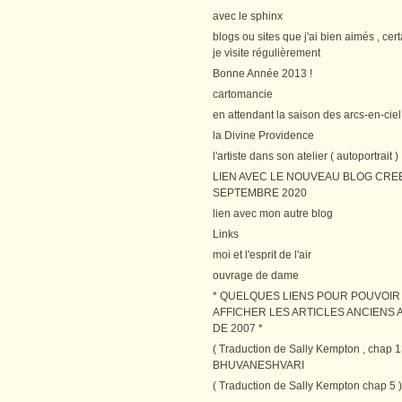
avec le sphinx
blogs ou sites que j'ai bien aimés , cer
je visite régulièrement
Bonne Année 2013 !
cartomancie
en attendant la saison des arcs-en-ciel
la Divine Providence
l'artiste dans son atelier ( autoportrait )
LIEN AVEC LE NOUVEAU BLOG CRE
SEPTEMBRE 2020
lien avec mon autre blog
Links
moi et l'esprit de l'air
ouvrage de dame
* QUELQUES LIENS POUR POUVOIR
AFFICHER LES ARTICLES ANCIENS A
DE 2007 *
( Traduction de Sally Kempton , chap 1
BHUVANESHVARI
( Traduction de Sally Kempton chap 5 