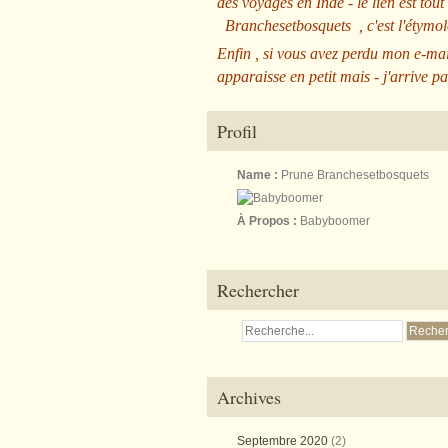
des voyages en Inde - le lien est tout
Branchesetbosquets
, c'est l'étym
Enfin , si vous avez perdu mon e-mai
apparaisse en petit mais - j'arrive pa
Profil
Name :
Prune Branchesetbosquets
À Propos :
Babyboomer
Rechercher
Archives
Septembre 2020
(2)