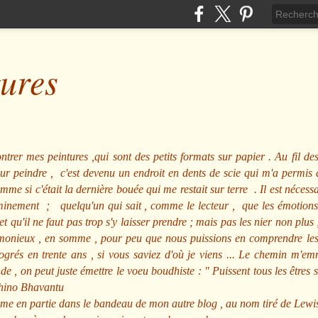
tures
ntrer mes peintures ,qui sont des petits formats sur papier . Au fil des
pour peindre , c'est devenu un endroit en dents de scie qui m'a permi
me si c'était la dernière bouée qui me restait sur terre . Il est nécessa
minement ; quelqu'un qui sait , comme le lecteur , que les émotions
et qu'il ne faut pas trop s'y laisser prendre ; mais pas les nier non pl
nieux , en somme , pour peu que nous puissions en comprendre les m
rogrés en trente ans , si vous saviez d'où je viens ... Le chemin m'e
e , on peut juste émettre le voeu boudhiste :
"
Puissent tous les êtres 
hino Bhavantu
me en partie dans le bandeau de mon autre blog , au nom tiré de Lewi