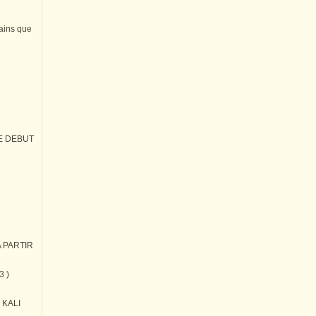
tains que
E DEBUT
 PARTIR
3 )
) KALI