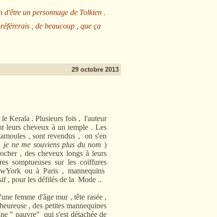
n d'être un personnage de Tolkien .
préférerais , de beaucoup , que ça
29 octobre 2013
Kerala . Plusieurs fois , l'auteur
ent leurs cheveux à un temple . Les
tamoules , sont revendus , on s'en
 (
je ne me souviens plus du nom
)
rocher , des cheveux longs à leurs
res somptueuses sur les coiffures
ewYork ou à Paris , mannequins
if , pour les défilés de la Mode ..
ne femme d'âge mur , tête rasée ,
s heureuse , des petites mannequines
nne " pauvre" qui s'est détachée de