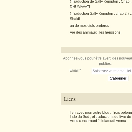
( Traduction de Sally Kempton , Chap . 
DHUMAVATI
( Traduction Sally Kempton , chap 2 ) L
Shakti
un de mes ciels préférés
Vie des animaux : les hérissons
Abonnez-vous pour être averti des nouveau
publiés.
Email
Liens
lien avec mon autre blog : Trois péler
Inde du Sud , et traductions du livre d
Arms concernant Jillelamudi Amma