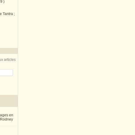
9 )
e Tantra ;
x articles
inages en
e Rodney