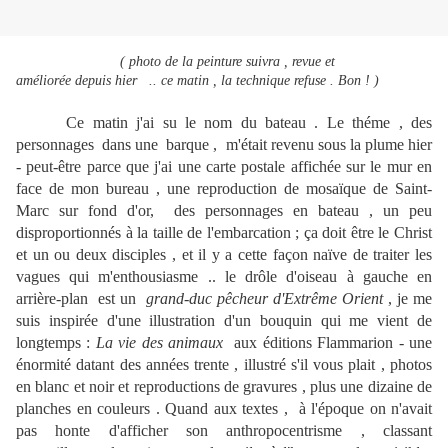
( photo de la peinture suivra , revue et
améliorée depuis hier .. ce matin , la technique refuse . Bon ! )
Ce matin j'ai su le nom du bateau . Le théme , des
personnages dans une barque , m'était revenu sous la plume hier
- peut-être parce que j'ai une carte postale affichée sur le mur en
face de mon bureau , une reproduction de mosaïque de Saint-
Marc sur fond d'or, des personnages en bateau , un peu
disproportionnés à la taille de l'embarcation ; ça doit être le Christ
et un ou deux disciples , et il y a cette façon naïve de traiter les
vagues qui m'enthousiasme .. le drôle d'oiseau à gauche en
arrière-plan est un
grand-duc pêcheur d'Extrême Orient
, je me
suis inspirée d'une illustration d'un bouquin qui me vient de
longtemps :
La vie des animaux
aux éditions Flammarion - une
énormité datant des années trente , illustré s'il vous plait , photos
en blanc et noir et reproductions de gravures , plus une dizaine de
planches en couleurs . Quand aux textes , à l'époque on n'avait
pas honte d'afficher son anthropocentrisme , classant