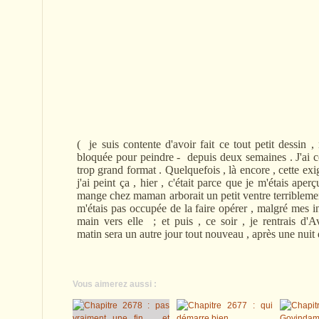
( je suis contente d'avoir fait ce tout petit dessin ,
bloquée pour peindre - depuis deux semaines . J'ai c
trop grand format . Quelquefois , là encore , cette e
j'ai peint ça , hier , c'était parce que je m'étais ape
mange chez maman arborait un petit ventre terriblement
m'étais pas occupée de la faire opérer , malgré mes in
main vers elle ; et puis , ce soir , je rentrais d'
matin sera un autre jour tout nouveau , après une nuit
Vous aimerez aussi :