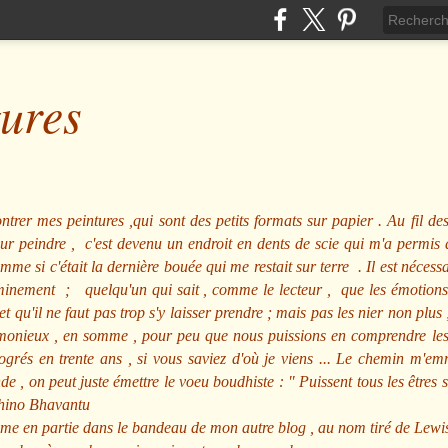
tures
ntrer mes peintures ,qui sont des petits formats sur papier . Au fil des
pour peindre , c'est devenu un endroit en dents de scie qui m'a permi
me si c'était la dernière bouée qui me restait sur terre . Il est nécessa
minement ; quelqu'un qui sait , comme le lecteur , que les émotions
et qu'il ne faut pas trop s'y laisser prendre ; mais pas les nier non pl
nieux , en somme , pour peu que nous puissions en comprendre les m
rogrés en trente ans , si vous saviez d'où je viens ... Le chemin m'e
e , on peut juste émettre le voeu boudhiste :
"
Puissent tous les êtres 
hino Bhavantu
me en partie dans le bandeau de mon autre blog , au nom tiré de Lewi