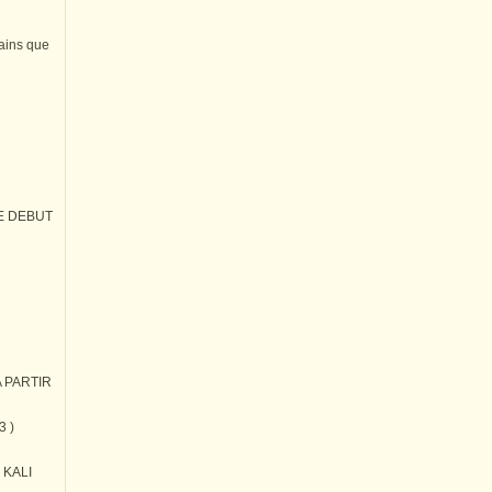
tains que
E DEBUT
 PARTIR
3 )
) KALI