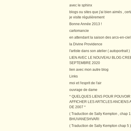
avec le sphinx
blogs ou sites que j'ai bien aimés , cer
je visite régulièrement
Bonne Année 2013 !
cartomancie
en attendant la saison des arcs-en-ciel
la Divine Providence
l'artiste dans son atelier ( autoportrait )
LIEN AVEC LE NOUVEAU BLOG CRE
SEPTEMBRE 2020
lien avec mon autre blog
Links
moi et l'esprit de l'air
ouvrage de dame
* QUELQUES LIENS POUR POUVOIR
AFFICHER LES ARTICLES ANCIENS A
DE 2007 *
( Traduction de Sally Kempton , chap 1
BHUVANESHVARI
( Traduction de Sally Kempton chap 5 