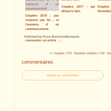
Chapitre 2677 : qui
Chapitre
démarre bien
Govinda
Chapitre 2678 : pas
vraiment une fin ... et
l'annonce d' un
commencement .
Published by Prune Branchesetbosquets
commenter cet article
…
<< chapitre 1750 : Baptiste
chapitre 1748 : Sw
commentaires
Ajouter un commentaire