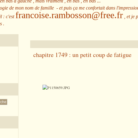
 en bas à gauche , mais vraiment , en bas , en bas ...
ologie de mon nom de famille - et puis ça me confortait dans l'impressio
francoise.rambosson@free.fr
l : c'est
, et je 
s .
chapitre 1749 : un petit coup de fatigue