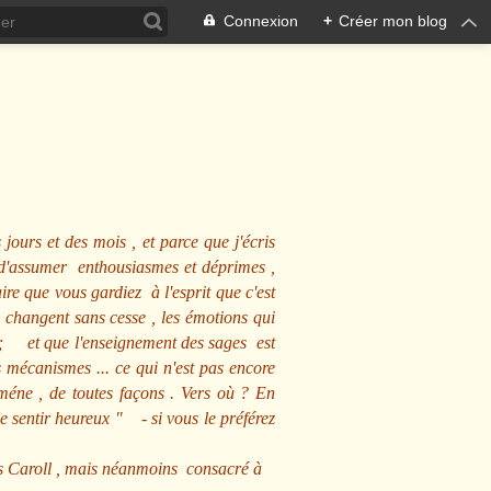
Connexion
+
Créer mon blog
 jours et des mois , et parce que j'écris
s d'assumer enthousiasmes et déprimes ,
ire que vous gardiez à l'esprit que c'est
 changent sans cesse , les émotions qui
us ; et que l'enseignement des sages est
écanismes ... ce qui n'est pas encore
mméne , de toutes façons . Vers où ? En
se sentir heureux
" - si vous le préférez
s Caroll , mais néanmoins consacré à