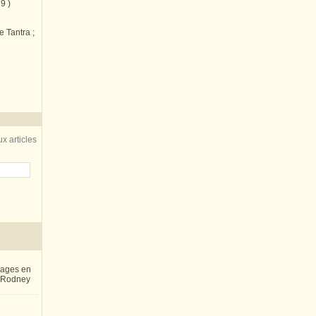
9 )
e Tantra ;
x articles
inages en
e Rodney