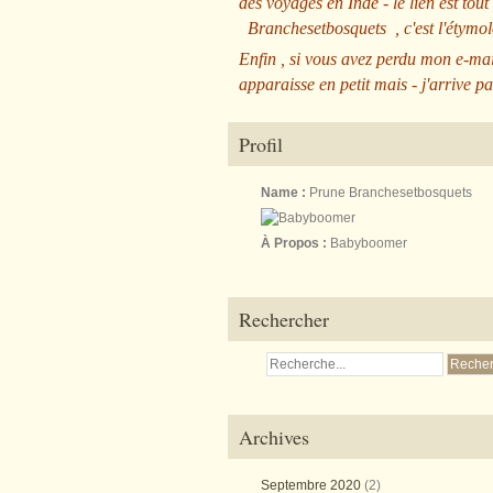
des voyages en Inde - le lien est tout
Branchesetbosquets
, c'est l'étym
Enfin , si vous avez perdu mon e-mai
apparaisse en petit mais - j'arrive pa
Profil
Name :
Prune Branchesetbosquets
À Propos :
Babyboomer
Rechercher
Archives
Septembre 2020
(2)