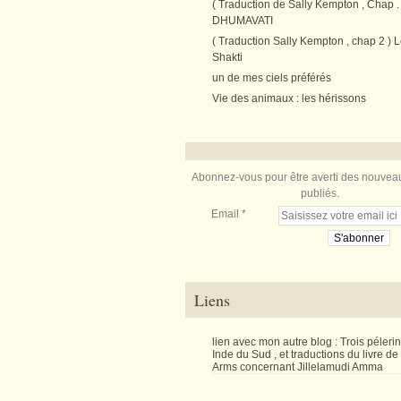
( Traduction de Sally Kempton , Chap . 
DHUMAVATI
( Traduction Sally Kempton , chap 2 ) L
Shakti
un de mes ciels préférés
Vie des animaux : les hérissons
Abonnez-vous pour être averti des nouveau
publiés.
Email
Liens
lien avec mon autre blog : Trois péler
Inde du Sud , et traductions du livre d
Arms concernant Jillelamudi Amma