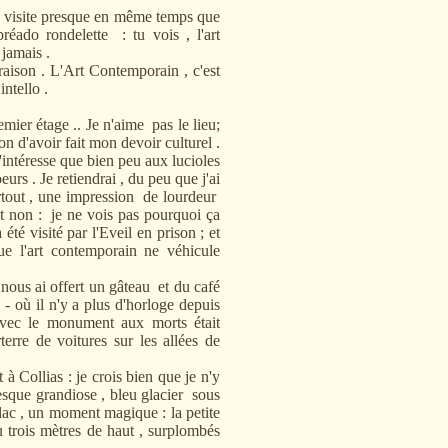
visite presque en même temps que
réado rondelette : tu vois , l'art
 jamais .
raison . L'Art Contemporain , c'est
ntello .
ier étage .. Je n'aime pas le lieu;
on d'avoir fait mon devoir culturel .
'intéresse que bien peu aux lucioles
urs . Je retiendrai , du peu que j'ai
urtout , une impression de lourdeur
t non : je ne vois pas pourquoi ça
été visité par l'Eveil en prison ; et
ue l'art contemporain ne véhicule
us ai offert un gâteau et du café
e - où il n'y a plus d'horloge depuis
avec le monument aux morts était
terre de voitures sur les allées de
 Collias : je crois bien que je n'y
esque grandiose , bleu glacier sous
illac , un moment magique : la petite
 trois mètres de haut , surplombés