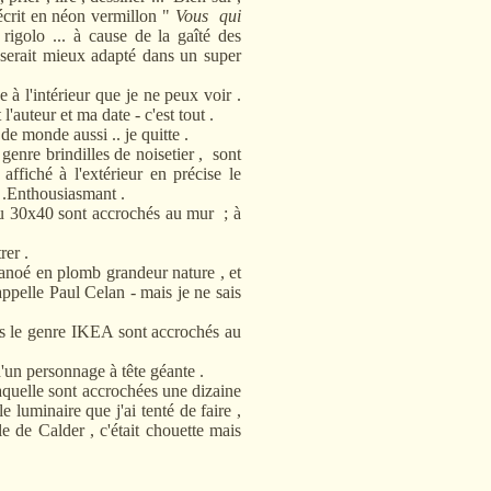
 écrit en néon vermillon "
Vous qui
rigolo ... à cause de la gaîté des
 serait mieux adapté dans un super
intérieur que je ne peux voir .
l'auteur et ma date - c'est tout .
monde aussi .. je quitte .
e brindilles de noisetier , sont
affiché à l'extérieur en précise le
3 .Enthousiasmant .
x40 sont accrochés au mur ; à
er .
é en plomb grandeur nature , et
ppelle Paul Celan - mais je ne sais
 genre IKEA sont accrochés au
personnage à tête géante .
elle sont accrochées une dizaine
e luminaire que j'ai tenté de faire ,
e de Calder , c'était chouette mais