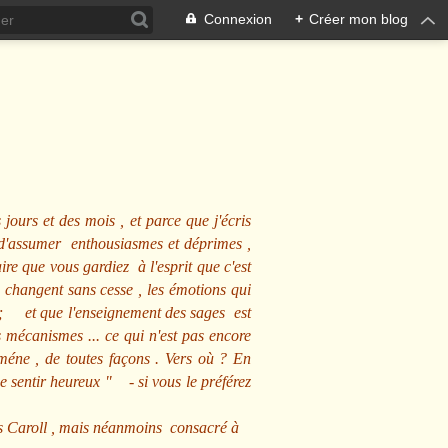
Connexion
+
Créer mon blog
 jours et des mois , et parce que j'écris
s d'assumer enthousiasmes et déprimes ,
ire que vous gardiez à l'esprit que c'est
 changent sans cesse , les émotions qui
us ; et que l'enseignement des sages est
écanismes ... ce qui n'est pas encore
mméne , de toutes façons . Vers où ? En
se sentir heureux
" - si vous le préférez
s Caroll , mais néanmoins consacré à