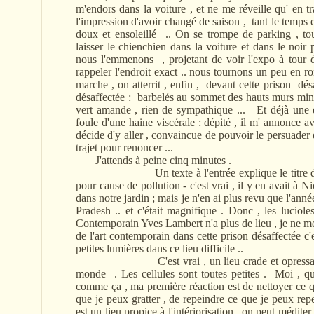
m'endors dans la voiture , et ne me réveille qu' en tr
l'impression d'avoir changé de saison , tant le temps 
doux et ensoleillé .. On se trompe de parking , t
laisser le chienchien dans la voiture et dans le noir 
nous l'emmenons , projetant de voir l'expo à tour d
rappeler l'endroit exact .. nous tournons un peu en 
marche , on atterrit , enfin , devant cette prison dés
désaffectée : barbelés au sommet des hauts murs minabl
vert amande , rien de sympathique ... Et déjà une q
foule d'une haine viscérale : dépité , il m' annonce av
décide d'y aller , convaincue de pouvoir le persuader de
trajet pour renoncer ...
J'attends à peine cinq minutes .
Un texte à l'entrée explique le titre de l'exp
pour cause de pollution - c'est vrai , il y en avait à Ni
dans notre jardin ; mais je n'en ai plus revu que l'ann
Pradesh .. et c'était magnifique . Donc , les lucioles
Contemporain Yves Lambert n'a plus de lieu , je ne me
de l'art contemporain dans cette prison désaffectée c
petites lumières dans ce lieu difficile ..
C'est vrai , un lieu crade et opressant , ma
monde . Les cellules sont toutes petites . Moi , q
comme ça , ma première réaction est de nettoyer ce q
que je peux gratter , de repeindre ce que je peux rep
est un lieu propice à l'intériorisation , on peut méditer ,