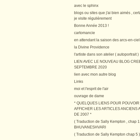
avec le sphinx
blogs ou sites que j'ai bien aimés , cer
je visite régulièrement
Bonne Année 2013 !
cartomancie
en attendant la saison des arcs-en-ciel
la Divine Providence
l'artiste dans son atelier ( autoportrait )
LIEN AVEC LE NOUVEAU BLOG CRE
SEPTEMBRE 2020
lien avec mon autre blog
Links
moi et l'esprit de l'air
ouvrage de dame
* QUELQUES LIENS POUR POUVOIR
AFFICHER LES ARTICLES ANCIENS A
DE 2007 *
( Traduction de Sally Kempton , chap 1
BHUVANESHVARI
( Traduction de Sally Kempton chap 5 