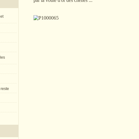
par la voûte d'or des chênes ...
 et
 les
 reste