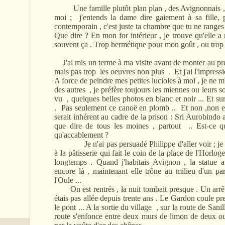
Une famille plutôt plan plan , des Avignonnais , 
moi ; j'entends la dame dire gaiement à sa fille, p
contemporain , c'est juste ta chambre que tu ne ranges
Que dire ? En mon for intérieur , je trouve qu'elle a 
souvent ça . Trop hermétique pour mon goût , ou trop i
J'ai mis un terme à ma visite avant de monter au prem
mais pas trop les oeuvres non plus . Et j'ai l'impressi
A force de peindre mes petites lucioles à moi , je ne m
des autres , je préfère toujours les miennes ou leurs soe
vu , quelques belles photos en blanc et noir ... Et s
. Pas seulement ce canoë en plomb .. Et non ,non e
serait inhérent au cadre de la prison : Sri Aurobindo a 
que dire de tous les moines , partout .. Est-ce q
qu'accablement ?
Je n'ai pas persuadé Philippe d'aller voir ; je no
à la pâtisserie qui fait le coin de la place de l'Horlog
longtemps . Quand j'habitais Avignon , la statue 
encore là , maintenant elle trône au milieu d'un par
l'Oule ...
On est rentrés , la nuit tombait presque . Un arrêt à
étais pas allée depuis trente ans . Le Gardon coule pr
le pont ... A la sortie du village , sur la route de San
route s'enfonce entre deux murs de limon de deux ou