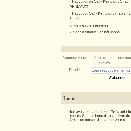
( Traduction de Sally Kempton , Chap . 
DHUMAVATI
( Traduction Sally Kempton , chap 2 ) L
Shakti
un de mes ciels préférés
Vie des animaux : les hérissons
Abonnez-vous pour être averti des nouveau
publiés.
Email
Liens
lien avec mon autre blog : Trois péler
Inde du Sud , et traductions du livre d
Arms concernant Jillelamudi Amma