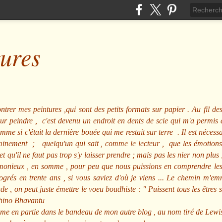
tures
ntrer mes peintures ,qui sont des petits formats sur papier . Au fil des
pour peindre , c'est devenu un endroit en dents de scie qui m'a permi
me si c'était la dernière bouée qui me restait sur terre . Il est nécessa
minement ; quelqu'un qui sait , comme le lecteur , que les émotions
et qu'il ne faut pas trop s'y laisser prendre ; mais pas les nier non pl
nieux , en somme , pour peu que nous puissions en comprendre les m
rogrés en trente ans , si vous saviez d'où je viens ... Le chemin m'e
e , on peut juste émettre le voeu boudhiste :
"
Puissent tous les êtres 
hino Bhavantu
me en partie dans le bandeau de mon autre blog , au nom tiré de Lewi