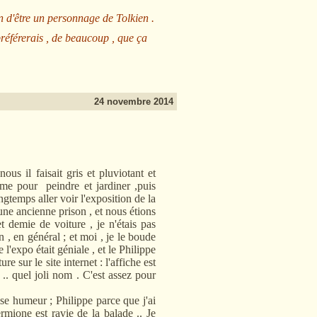
n d'être un personnage de Tolkien .
préférerais , de beaucoup , que ça
24 novembre 2014
 faisait gris et pluviotant et
lme pour peindre et jardiner ,puis
gtemps aller voir l'exposition de la
ne ancienne prison , et nous étions
t demie de voiture , je n'étais pas
n , en général ; et moi , je le boude
'expo était géniale , et le Philippe
ure sur le site internet : l'affiche est
.. quel joli nom . C'est assez pour
humeur ; Philippe parce que j'ai
rmione est ravie de la balade .. Je