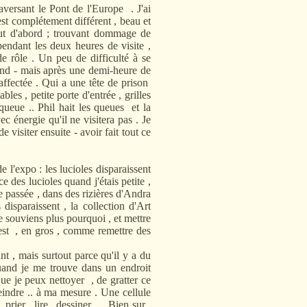
aversant le Pont de l'Europe . J'ai
est complétement différent , beau et
out d'abord ; trouvant dommage de
pendant les deux heures de visite ,
e rôle . Un peu de difficulté à se
rond - mais après une demi-heure de
affectée . Qui a une tête de prison
es , petite porte d'entrée , grilles
ueue .. Phil hait les queues et la
ec énergie qu'il ne visitera pas . Je
 visiter ensuite - avoir fait tout ce
o : les lucioles disparaissent
ce des lucioles quand j'étais petite ,
ée passée , dans des rizières d'Andra
 disparaissent , la collection d'Art
 souviens plus pourquoi , et mettre
'est , en gros , comme remettre des
is surtout parce qu'il y a du
uand je me trouve dans un endroit
ue je peux nettoyer , de gratter ce
eindre .. à ma mesure . Une cellule
 prier , lire , dessiner ... Bien sur ,