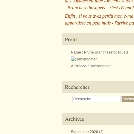
des voyages en Inde - le lien est tout
Branchesetbosquets
, c'est l'étym
Enfin , si vous avez perdu mon e-mai
apparaisse en petit mais - j'arrive pa
Profil
Name :
Prune Branchesetbosquets
À Propos :
Babyboomer
Rechercher
Archives
Septembre 2020
(2)