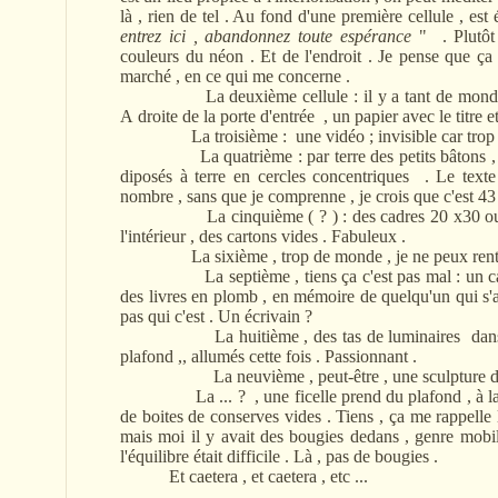
là , rien de tel . Au fond d'une première cellule , est
entrez ici , abandonnez toute espérance
" . Plutôt 
couleurs du néon . Et de l'endroit . Je pense que ça
marché , en ce qui me concerne .
La deuxième cellule : il y a tant de monde à l'
A droite de la porte d'entrée , un papier avec le titre et 
La troisième : une vidéo ; invisible car trop de 
La quatrième : par terre des petits bâtons , genr
diposés à terre en cercles concentriques . Le texte 
nombre , sans que je comprenne , je crois que c'est 4
La cinquième ( ? ) : des cadres 20 x30 ou 30
l'intérieur , des cartons vides . Fabuleux .
La sixième , trop de monde , je ne peux rentr
La septième , tiens ça c'est pas mal : un cano
des livres en plomb , en mémoire de quelqu'un qui s'a
pas qui c'est . Un écrivain ?
La huitième , des tas de luminaires dans le
plafond ,, allumés cette fois . Passionnant .
La neuvième , peut-être , une sculpture d'un 
La ... ? , une ficelle prend du plafond , à laqu
de boites de conserves vides . Tiens , ça me rappelle l
mais moi il y avait des bougies dedans , genre mobil
l'équilibre était difficile . Là , pas de bougies .
Et caetera , et caetera , etc ...