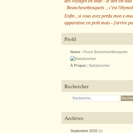
des voyages en Inde - le lien est tout
Branchesetbosquets
, c'est l'étym
Enfin , si vous avez perdu mon e-mai
apparaisse en petit mais - j'arrive pa
Profil
Name :
Prune Branchesetbosquets
À Propos :
Babyboomer
Rechercher
Archives
Septembre 2020
(2)