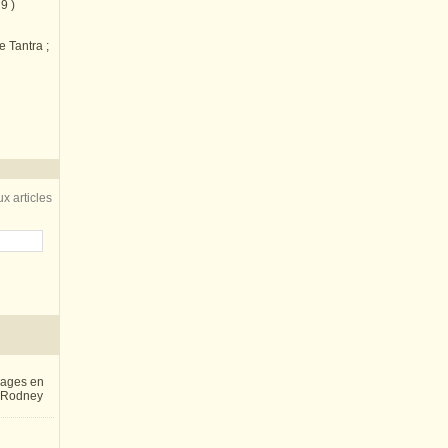
9 )
e Tantra ;
x articles
inages en
e Rodney