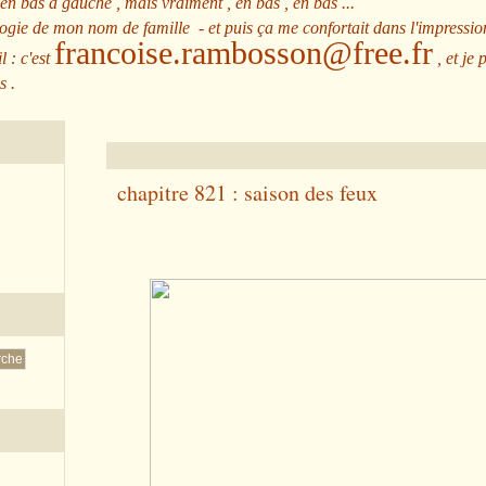
 en bas à gauche , mais vraiment , en bas , en bas ...
ologie de mon nom de famille - et puis ça me confortait dans l'impressio
francoise.rambosson@free.fr
l : c'est
, et je 
s .
chapitre 821 : saison des feux