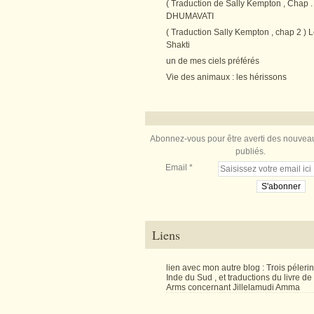
( Traduction de Sally Kempton , Chap . 
DHUMAVATI
( Traduction Sally Kempton , chap 2 ) L
Shakti
un de mes ciels préférés
Vie des animaux : les hérissons
Abonnez-vous pour être averti des nouveau
publiés.
Email
Liens
lien avec mon autre blog : Trois péler
Inde du Sud , et traductions du livre d
Arms concernant Jillelamudi Amma