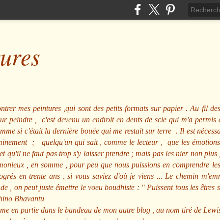
tures
ntrer mes peintures ,qui sont des petits formats sur papier . Au fil des
pour peindre , c'est devenu un endroit en dents de scie qui m'a permi
me si c'était la dernière bouée qui me restait sur terre . Il est nécessa
minement ; quelqu'un qui sait , comme le lecteur , que les émotions
et qu'il ne faut pas trop s'y laisser prendre ; mais pas les nier non pl
nieux , en somme , pour peu que nous puissions en comprendre les m
rogrés en trente ans , si vous saviez d'où je viens ... Le chemin m'e
e , on peut juste émettre le voeu boudhiste :
"
Puissent tous les êtres 
hino Bhavantu
me en partie dans le bandeau de mon autre blog , au nom tiré de Lewi