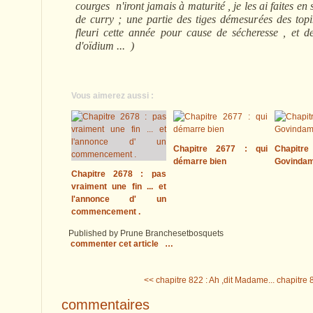
courges n'iront jamais à maturité , je les ai faites en
de curry ; une partie des tiges démesurées des top
fleuri cette année pour cause de sécheresse , et d
d'oïdium ... )
Vous aimerez aussi :
Chapitre 2677 : qui
Chapitre
démarre bien
Govinda
Chapitre 2678 : pas
vraiment une fin ... et
l'annonce d' un
commencement .
Published by Prune Branchesetbosquets
commenter cet article
…
<< chapitre 822 : Ah ,dit Madame...
chapitre 8
commentaires