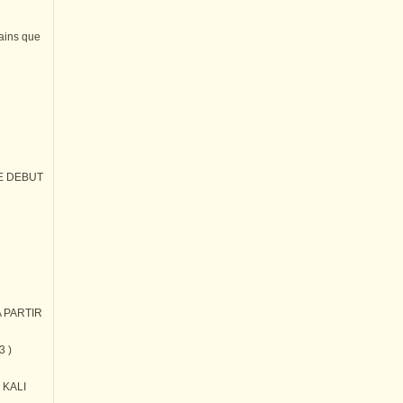
tains que
E DEBUT
 PARTIR
3 )
) KALI