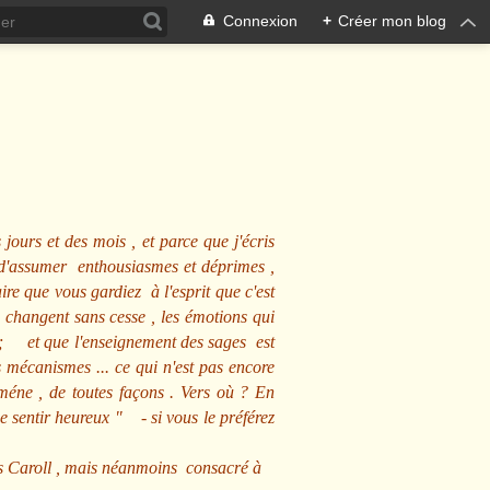
Connexion
+
Créer mon blog
 jours et des mois , et parce que j'écris
s d'assumer enthousiasmes et déprimes ,
ire que vous gardiez à l'esprit que c'est
 changent sans cesse , les émotions qui
us ; et que l'enseignement des sages est
écanismes ... ce qui n'est pas encore
mméne , de toutes façons . Vers où ? En
se sentir heureux
" - si vous le préférez
s Caroll , mais néanmoins consacré à