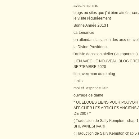
avec le sphinx
blogs ou sites que j'ai bien aimés , cer
je visite régulièrement
Bonne Année 2013 !
cartomancie
en attendant la saison des arcs-en-ciel
la Divine Providence
l'artiste dans son atelier ( autoportrait )
LIEN AVEC LE NOUVEAU BLOG CRE
SEPTEMBRE 2020
lien avec mon autre blog
Links
moi et l'esprit de l'air
ouvrage de dame
* QUELQUES LIENS POUR POUVOIR
AFFICHER LES ARTICLES ANCIENS A
DE 2007 *
( Traduction de Sally Kempton , chap 1
BHUVANESHVARI
( Traduction de Sally Kempton chap 5 