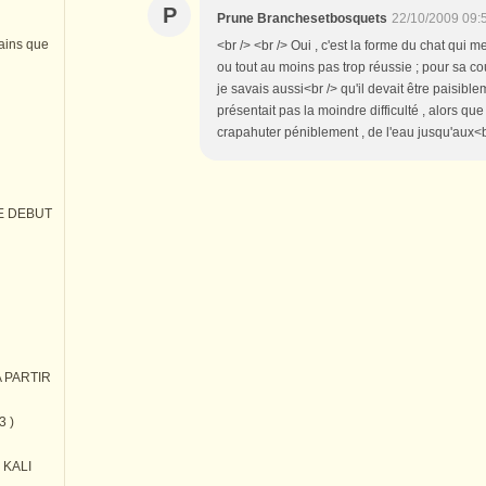
P
Prune Branchesetbosquets
22/10/2009 09:
tains que
<br /> <br /> Oui , c'est la forme du chat qui me
ou tout au moins pas trop réussie ; pour sa cou
je savais aussi<br /> qu'il devait être paisibl
présentait pas la moindre difficulté , alors q
crapahuter péniblement , de l'eau jusqu'aux<br 
E DEBUT
 PARTIR
3 )
) KALI