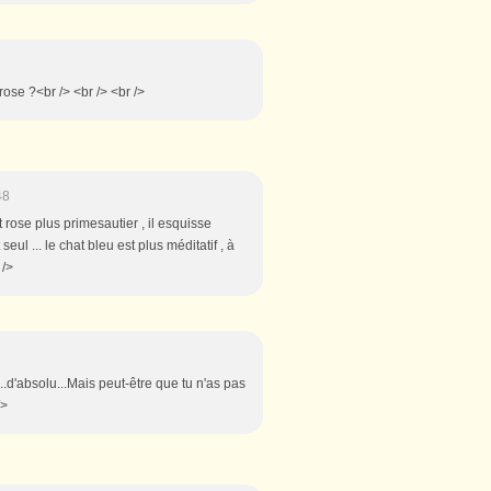
rose ?<br /> <br /> <br />
48
nt rose plus primesautier , il esquisse
ul ... le chat bleu est plus méditatif , à
 />
...d'absolu...Mais peut-être que tu n'as pas
/>