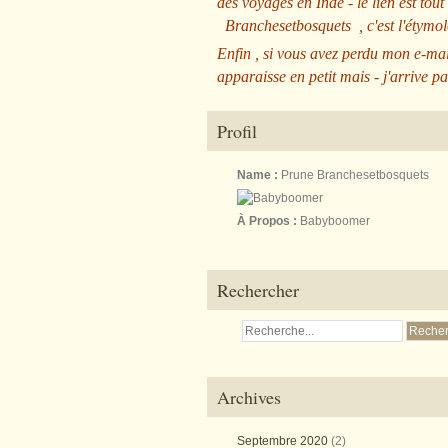
des voyages en Inde - le lien est tout
Branchesetbosquets
, c'est l'étym
Enfin , si vous avez perdu mon e-mai
apparaisse en petit mais - j'arrive pa
Profil
Name :
Prune Branchesetbosquets
À Propos :
Babyboomer
Rechercher
Archives
Septembre 2020
(2)