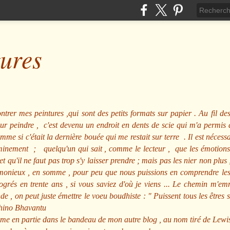
tures
ntrer mes peintures ,qui sont des petits formats sur papier . Au fil des
pour peindre , c'est devenu un endroit en dents de scie qui m'a permi
me si c'était la dernière bouée qui me restait sur terre . Il est nécessa
minement ; quelqu'un qui sait , comme le lecteur , que les émotions
et qu'il ne faut pas trop s'y laisser prendre ; mais pas les nier non pl
nieux , en somme , pour peu que nous puissions en comprendre les m
rogrés en trente ans , si vous saviez d'où je viens ... Le chemin m'e
e , on peut juste émettre le voeu boudhiste :
"
Puissent tous les êtres 
hino Bhavantu
me en partie dans le bandeau de mon autre blog , au nom tiré de Lewi