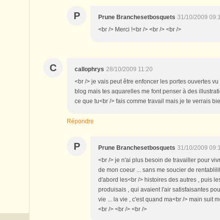
P
Prune Branchesetbosquets
31/10/2009 09:
<br /> Merci !<br /> <br /> <br />
C
callophrys
28/10/2009 11:20
<br /> je vais peut être enfoncer les portes ouvertes v
blog mais tes aquarelles me font penser à des illustrati
ce que tu<br /> fais comme travail mais je te verrais bi
Répondre
P
Prune Branchesetbosquets
31/10/2009 09:
<br /> je n'ai plus besoin de travailler pour vi
de mon coeur ... sans me soucier de rentablilit
d'abord les<br /> histoires des autres , puis l
produisais , qui avaient l'air satisfaisantes pou
vie ... la vie , c'est quand ma<br /> main suit mo
<br /> <br /> <br />