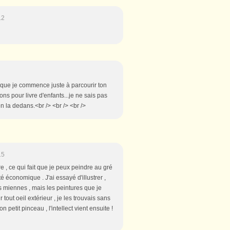
12
u que je commence juste à parcourir ton
ons pour livre d'enfants...je ne sais pas
en la dedans.<br /> <br /> <br />
15
vre , ce qui fait que je peux peindre au gré
é économique . J'ai essayé d'illustrer ,
es miennes , mais les peintures que je
r tout oeil extérieur , je les trouvais sans
n petit pinceau , l'intellect vient ensuite !