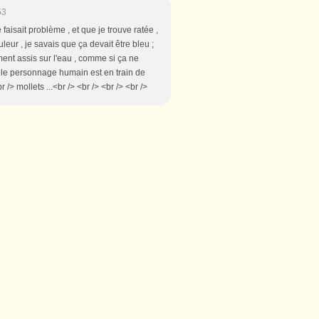
53
 faisait problème , et que je trouve ratée ,
leur , je savais que ça devait être bleu ;
ement assis sur l'eau , comme si ça ne
ue le personnage humain est en train de
/> mollets ...<br /> <br /> <br /> <br />