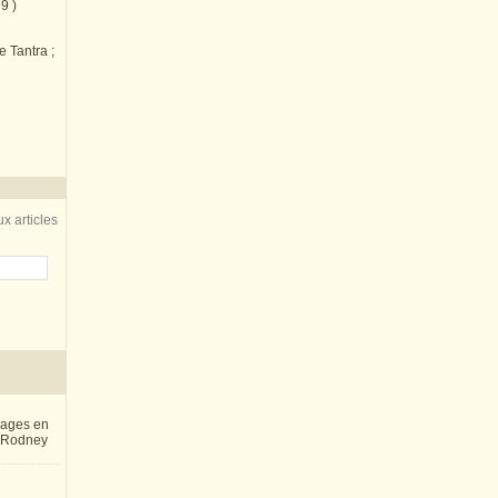
9 )
e Tantra ;
x articles
inages en
e Rodney