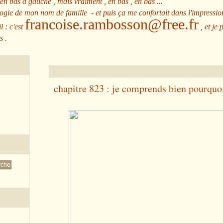
 en bas à gauche , mais vraiment , en bas , en bas ...
ologie de mon nom de famille - et puis ça me confortait dans l'impressio
francoise.rambosson@free.fr
l : c'est
, et je 
s .
chapitre 823 : je comprends bien pourquoi 