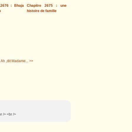
 2676 : Bhaja
Chapitre 2675 : une
m
histoire de famille
: Ah ,dit Madame... >>
r /> <br />