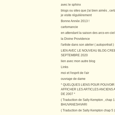
avec le sphinx
blogs ou sites que j'ai bien aimés , cer
je visite régulièrement
Bonne Année 2013 !
cartomancie
en attendant la saison des arcs-en-ciel
la Divine Providence
l'artiste dans son atelier ( autoportrait )
LIEN AVEC LE NOUVEAU BLOG CRE
SEPTEMBRE 2020
lien avec mon autre blog
Links
moi et l'esprit de l'air
ouvrage de dame
* QUELQUES LIENS POUR POUVOIR
AFFICHER LES ARTICLES ANCIENS A
DE 2007 *
( Traduction de Sally Kempton , chap 1
BHUVANESHVARI
( Traduction de Sally Kempton chap 5 