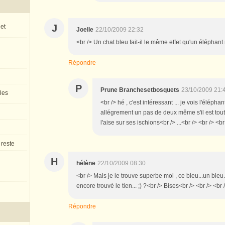
J
 et
Joelle
22/10/2009 22:32
<br /> Un chat bleu fait-il le même effet qu'un éléphant 
Répondre
P
Prune Branchesetbosquets
23/10/2009 21:
 les
<br /> hé , c'est intéressant ... je vois l'élépha
allégrement un pas de deux même s'il est tout se
l'aise sur ses ischions<br /> ...<br /> <br /> <br
 reste
H
hélène
22/10/2009 08:30
<br /> Mais je le trouve superbe moi , ce bleu...un bleu
encore trouvé le tien... ;) ?<br /> Bises<br /> <br /> <br 
Répondre