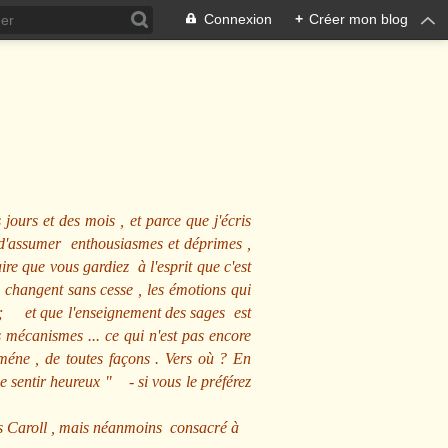
Connexion
+
Créer mon blog
 jours et des mois , et parce que j'écris
s d'assumer enthousiasmes et déprimes ,
ire que vous gardiez à l'esprit que c'est
 changent sans cesse , les émotions qui
us ; et que l'enseignement des sages est
écanismes ... ce qui n'est pas encore
mméne , de toutes façons . Vers où ? En
se sentir heureux
" - si vous le préférez
s Caroll , mais néanmoins consacré à