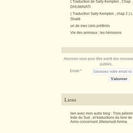
( Traduction de Sally Kempton , Chap . 
DHUMAVATI
( Traduction Sally Kempton , chap 2 ) L
Shakti
un de mes ciels préférés
Vie des animaux : les hérissons
Abonnez-vous pour être averti des nouveau
publiés.
Email
Liens
lien avec mon autre blog : Trois péler
Inde du Sud , et traductions du livre d
Arms concernant Jillelamudi Amma