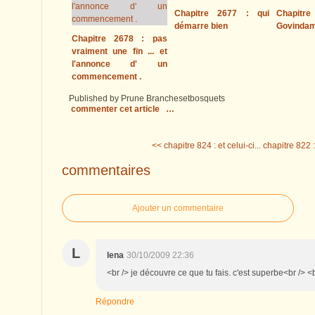
Chapitre 2677 : qui
Chapitre
démarre bien
Govinda
Chapitre 2678 : pas
vraiment une fin ... et
l'annonce d' un
commencement .
Published by Prune Branchesetbosquets
commenter cet article
…
<< chapitre 824 : et celui-ci...
chapitre 822 
commentaires
Ajouter un commentaire
L
lena
30/10/2009 22:36
<br /> je découvre ce que tu fais. c'est superbe<br /> <b
Répondre