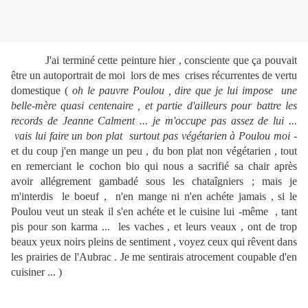
J'ai terminé cette peinture hier , consciente que ça pouvait
être un autoportrait de moi lors de mes crises récurrentes de vertu
domestique (
oh le pauvre Poulou , dire que je lui impose une
belle-mère quasi centenaire , et partie d'ailleurs pour battre les
records de Jeanne Calment ... je m'occupe pas assez de lui ...
vais lui faire un bon plat surtout pas végétarien à Poulou moi
-
et du coup j'en mange un peu , du bon plat non végétarien , tout
en remerciant le cochon bio qui nous a sacrifié sa chair après
avoir allégrement gambadé sous les chataîgniers ; mais je
m'interdis le boeuf , n'en mange ni n'en achéte jamais , si le
Poulou veut un steak il s'en achéte et le cuisine lui -même , tant
pis pour son karma ... les vaches , et leurs veaux , ont de trop
beaux yeux noirs pleins de sentiment , voyez ceux qui rêvent dans
les prairies de l'Aubrac . Je me sentirais atrocement coupable d'en
cuisiner ... )