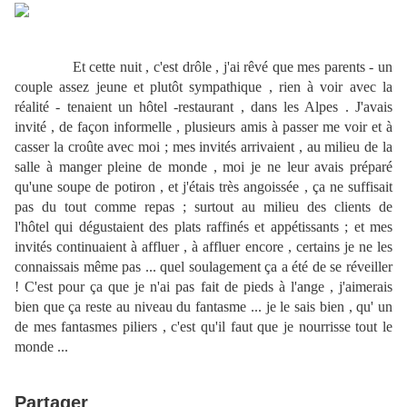
Et cette nuit , c'est drôle , j'ai rêvé que mes parents - un
couple assez jeune et plutôt sympathique , rien à voir avec la
réalité - tenaient un hôtel -restaurant , dans les Alpes . J'avais
invité , de façon informelle , plusieurs amis à passer me voir et à
casser la croûte avec moi ; mes invités arrivaient , au milieu de la
salle à manger pleine de monde , moi je ne leur avais préparé
qu'une soupe de potiron , et j'étais très angoissée , ça ne suffisait
pas du tout comme repas ; surtout au milieu des clients de
l'hôtel qui dégustaient des plats raffinés et appétissants ; et mes
invités continuaient à affluer , à affluer encore , certains je ne les
connaissais même pas ... quel soulagement ça a été de se réveiller
! C'est pour ça que je n'ai pas fait de pieds à l'ange , j'aimerais
bien que ça reste au niveau du fantasme ... je le sais bien , qu' un
de mes fantasmes piliers , c'est qu'il faut que je nourrisse tout le
monde ...
Partager