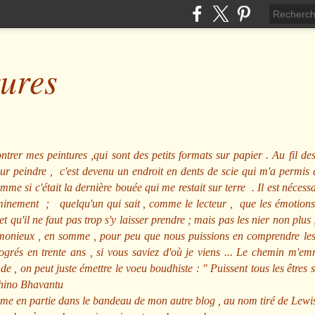
tures
ntrer mes peintures ,qui sont des petits formats sur papier . Au fil des
pour peindre , c'est devenu un endroit en dents de scie qui m'a permi
me si c'était la dernière bouée qui me restait sur terre . Il est nécessa
minement ; quelqu'un qui sait , comme le lecteur , que les émotions
et qu'il ne faut pas trop s'y laisser prendre ; mais pas les nier non pl
nieux , en somme , pour peu que nous puissions en comprendre les m
rogrés en trente ans , si vous saviez d'où je viens ... Le chemin m'e
e , on peut juste émettre le voeu boudhiste :
"
Puissent tous les êtres 
hino Bhavantu
me en partie dans le bandeau de mon autre blog , au nom tiré de Lewi