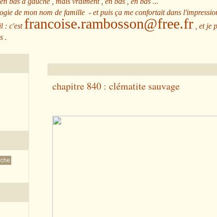
 en bas à gauche , mais vraiment , en bas , en bas ...
ologie de mon nom de famille - et puis ça me confortait dans l'impressio
francoise.rambosson@free.fr
l : c'est
, et je 
s .
chapitre 840 : clématite sauvage