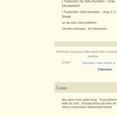
( Traduction de Sally Kempton , Chap . 
DHUMAVATI
( Traduction Sally Kempton , chap 2 ) L
Shakti
un de mes ciels préférés
Vie des animaux : les hérissons
Abonnez-vous pour être averti des nouveau
publiés.
Email
Liens
lien avec mon autre blog : Trois péler
Inde du Sud , et traductions du livre d
Arms concernant Jillelamudi Amma