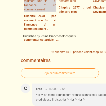
Chapitre 2677 : qui
Chapitre
démarre bien
Govinda
Chapitre 2678 : pas
vraiment une fin ... et
l'annonce d' un
commencement .
Published by Prune Branchesetbosquets
commenter cet article
…
<< chapitre 841 : poisson volant
chapitre 8
commentaires
Ajouter un commentaire
C
croc
12/11/2009 12:55
<br /> ah merci pour le nom ! j'en vois dans mes balad
prodigieuse !!! bises<br /> <br /> <br />