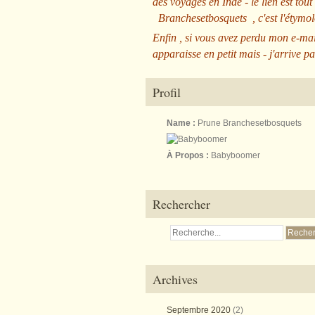
des voyages en Inde - le lien est tout
Branchesetbosquets
, c'est l'étym
Enfin , si vous avez perdu mon e-mai
apparaisse en petit mais - j'arrive pa
Profil
Name :
Prune Branchesetbosquets
À Propos :
Babyboomer
Rechercher
Archives
Septembre 2020
(2)