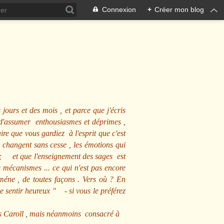
Connexion
+
Créer mon blog
 jours et des mois , et parce que j'écris
s d'assumer enthousiasmes et déprimes ,
ire que vous gardiez à l'esprit que c'est
 changent sans cesse , les émotions qui
us ; et que l'enseignement des sages est
écanismes ... ce qui n'est pas encore
mméne , de toutes façons . Vers où ? En
se sentir heureux
" - si vous le préférez
s Caroll , mais néanmoins consacré à