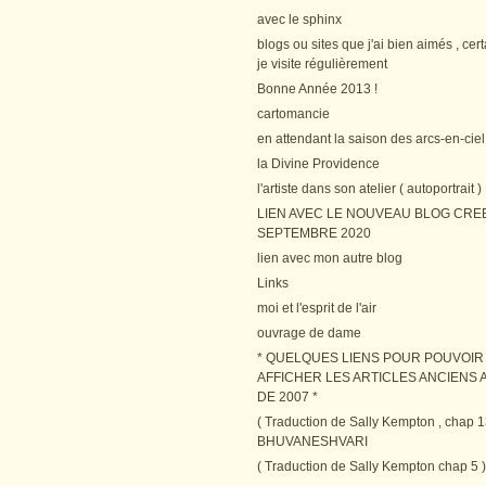
avec le sphinx
blogs ou sites que j'ai bien aimés , cer
je visite régulièrement
Bonne Année 2013 !
cartomancie
en attendant la saison des arcs-en-ciel
la Divine Providence
l'artiste dans son atelier ( autoportrait )
LIEN AVEC LE NOUVEAU BLOG CRE
SEPTEMBRE 2020
lien avec mon autre blog
Links
moi et l'esprit de l'air
ouvrage de dame
* QUELQUES LIENS POUR POUVOIR
AFFICHER LES ARTICLES ANCIENS A
DE 2007 *
( Traduction de Sally Kempton , chap 1
BHUVANESHVARI
( Traduction de Sally Kempton chap 5 