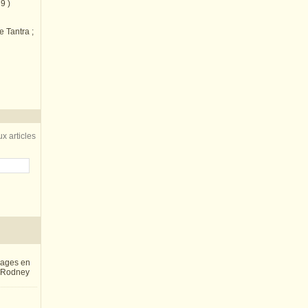
9 )
e Tantra ;
x articles
inages en
e Rodney