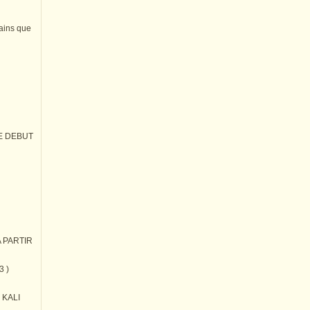
tains que
E DEBUT
 PARTIR
3 )
) KALI