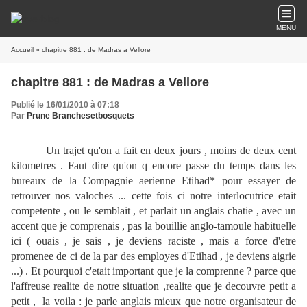
MENU
Accueil
» chapitre 881 : de Madras a Vellore
chapitre 881 : de Madras a Vellore
Publié le 16/01/2010 à 07:18
Par
Prune Branchesetbosquets
Un trajet qu'on a fait en deux jours , moins de deux cent
kilometres . Faut dire qu'on q encore passe du temps dans les
bureaux de la Compagnie aerienne Etihad* pour essayer de
retrouver nos valoches ... cette fois ci notre interlocutrice etait
competente , ou le semblait , et parlait un anglais chatie , avec un
accent que je comprenais , pas la bouillie anglo-tamoule habituelle
ici ( ouais , je sais , je deviens raciste , mais a force d'etre
promenee de ci de la par des employes d'Etihad , je deviens aigrie
...) . Et pourquoi c'etait important que je la comprenne ? parce que
l'affreuse realite de notre situation ,realite que je decouvre petit a
petit , la voila : je parle anglais mieux que notre organisateur de