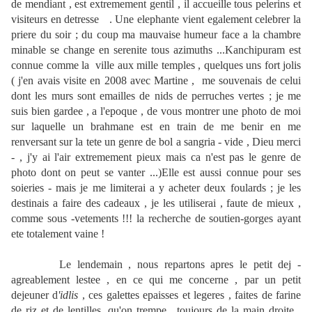
de mendiant , est extremement gentil , il accueille tous pelerins et
visiteurs en detresse . Une elephante vient egalement celebrer la
priere du soir ; du coup ma mauvaise humeur face a la chambre
minable se change en serenite tous azimuths ...Kanchipuram est
connue comme la ville aux mille temples , quelques uns fort jolis
( j'en avais visite en 2008 avec Martine , me souvenais de celui
dont les murs sont emailles de nids de perruches vertes ; je me
suis bien gardee , a l'epoque , de vous montrer une photo de moi
sur laquelle un brahmane est en train de me benir en me
renversant sur la tete un genre de bol a sangria - vide , Dieu merci
- , j'y ai l'air extremement pieux mais ca n'est pas le genre de
photo dont on peut se vanter ...)Elle est aussi connue pour ses
soieries - mais je me limiterai a y acheter deux foulards ; je les
destinais a faire des cadeaux , je les utiliserai , faute de mieux ,
comme sous -vetements !!! la recherche de soutien-gorges ayant
ete totalement vaine !
Le lendemain , nous repartons apres le petit dej -
agreablement lestee , en ce qui me concerne , par un petit
dejeuner d
'idlis
, ces galettes epaisses et legeres , faites de farine
de riz et de lentilles ,qu'on trempe , toujours de la main droite ,