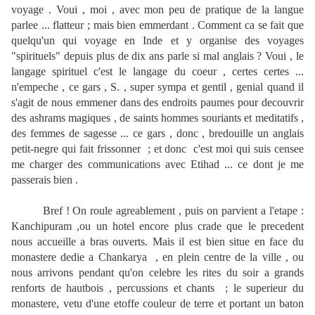
voyage . Voui , moi , avec mon peu de pratique de la langue
parlee ... flatteur ; mais bien emmerdant . Comment ca se fait que
quelqu'un qui voyage en Inde et y organise des voyages
"spirituels" depuis plus de dix ans parle si mal anglais ? Voui , le
langage spirituel c'est le langage du coeur , certes certes ...
n'empeche , ce gars , S. , super sympa et gentil , genial quand il
s'agit de nous emmener dans des endroits paumes pour decouvrir
des ashrams magiques , de saints hommes souriants et meditatifs ,
des femmes de sagesse ... ce gars , donc , bredouille un anglais
petit-negre qui fait frissonner ; et donc c'est moi qui suis censee
me charger des communications avec Etihad ... ce dont je me
passerais bien .
Bref ! On roule agreablement , puis on parvient a l'etape :
Kanchipuram ,ou un hotel encore plus crade que le precedent
nous accueille a bras ouverts. Mais il est bien situe en face du
monastere dedie a Chankarya , en plein centre de la ville , ou
nous arrivons pendant qu'on celebre les rites du soir a grands
renforts de hautbois , percussions et chants ; le superieur du
monastere, vetu d'une etoffe couleur de terre et portant un baton