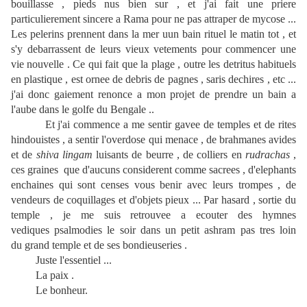
bouillasse , pieds nus bien sur , et j'ai fait une priere
particulierement sincere a Rama pour ne pas attraper de mycose ...
Les pelerins prennent dans la mer uun bain rituel le matin tot , et
s'y debarrassent de leurs vieux vetements pour commencer une
vie nouvelle . Ce qui fait que la plage
, outre les detritus habituels
en plastique , est ornee de debris de pagnes , saris dechires , etc ...
j'ai donc gaiement renonce a mon projet de prendre un bain a
l'aube dans le golfe du Bengale ..
Et j'ai commence a me sentir gavee de temples et de rites
hindouistes , a sentir l'overdose qui menace , de brahmanes avides
et de
shiva lingam
luisants de beurre , de colliers en
rudrachas
,
ces graines que d'aucuns considerent comme sacrees , d'elephants
enchaines qui sont censes vous benir avec leurs trompes , de
vendeurs de coquillages et d'objets pieux ... Par hasard , sortie du
temple , je me suis retrouvee a ecouter des hymnes
vediques psalmodies le soir dans un petit ashram pas tres loin
du grand temple et de ses bondieuseries .
Juste l'essentiel ...
La paix .
Le bonheur.