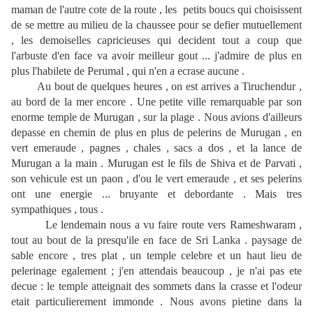
maman de l'autre cote de la route , les petits boucs qui choisissent
de se mettre au milieu de la chaussee pour se defier mutuellement
, les demoiselles capricieuses qui decident tout a coup que
l'arbuste d'en face va avoir meilleur gout ... j'admire de plus en
plus l'habilete de Perumal , qui n'en a ecrase aucune .
Au bout de quelques heures , on est arrives a Tiruchendur ,
au bord de la mer encore . Une petite ville remarquable par son
enorme temple de Murugan , sur la plage . Nous avions d'ailleurs
depasse en chemin de plus en plus de pelerins de Murugan , en
vert emeraude , pagnes , chales , sacs a dos , et la lance de
Murugan a la main . Murugan est le fils de Shiva et de Parvati ,
son vehicule est un paon , d'ou le vert emeraude , et ses pelerins
ont une energie ... bruyante et debordante . Mais tres
sympathiques , tous .
Le lendemain nous a vu faire route vers Rameshwaram ,
tout au bout de la presqu'ile en face de Sri Lanka . paysage de
sable encore , tres plat , un temple celebre et un haut lieu de
pelerinage egalement ; j'en attendais beaucoup , je n'ai pas ete
decue : le temple atteignait des sommets dans la crasse et l'odeur
etait particulierement immonde . Nous avons pietine dans la