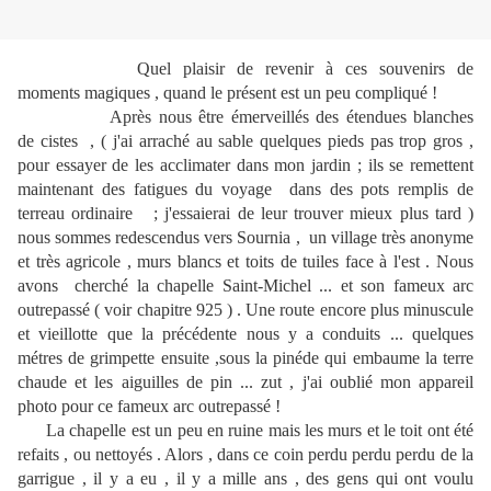
Quel plaisir de revenir à ces souvenirs de
moments magiques , quand le présent est un peu compliqué !
Après nous être émerveillés des étendues blanches
de cistes , ( j'ai arraché au sable quelques pieds pas trop gros ,
pour essayer de les acclimater dans mon jardin ; ils se remettent
maintenant des fatigues du voyage dans des pots remplis de
terreau ordinaire ; j'essaierai de leur trouver mieux plus tard )
nous sommes redescendus vers Sournia , un village très anonyme
et très agricole , murs blancs et toits de tuiles face à l'est . Nous
avons cherché la chapelle Saint-Michel ... et son fameux arc
outrepassé ( voir chapitre 925 ) . Une route encore plus minuscule
et vieillotte que la précédente nous y a conduits ... quelques
métres de grimpette ensuite ,sous la pinéde qui embaume la terre
chaude et les aiguilles de pin ... zut , j'ai oublié mon appareil
photo pour ce fameux arc outrepassé !
La chapelle est un peu en ruine mais les murs et le toit ont été
refaits , ou nettoyés . Alors , dans ce coin perdu perdu perdu de la
garrigue , il y a eu , il y a mille ans , des gens qui ont voulu