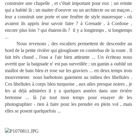
construire une chapelle , et c'était important pour eux ; un ermite
qui a habité là ; un maitre d'oeuvre ou un architecte ou un maçon ,
leur a construit une porte et une fenêtre de style mauresque - où
avaient ils appris leur savoir faire ? à Grenade , à Cordoue ,
encore plus loin ? qui étaient-ils ? il y a longtemps , si longtemps
...
Nous revenons , des escaliers permettent de descendre au
bord de la petite rivière qui glougloute en contrebas de la route . Il
fait très chaud , l'eau a l'air bien attirante ... Un écriteau nous
avertit que la baignade n' est pas surveillée ; un gamin a oublié un
maillot de bain bleu et rose sur les graviers ... en deux temps trois
mouvements nous barbotons gaiement au milieu des libellules .
Ces libellules à corps bleu turquoise , aux ailes presque noires , je
les ai déjà admirées il y a quelques années dans une rivière
bretonne ... là j'ai tout mon temps pour essayer de les
photographier - rien à faire pour les prendre en plein vol , mais
elles se posent quelquefois ...