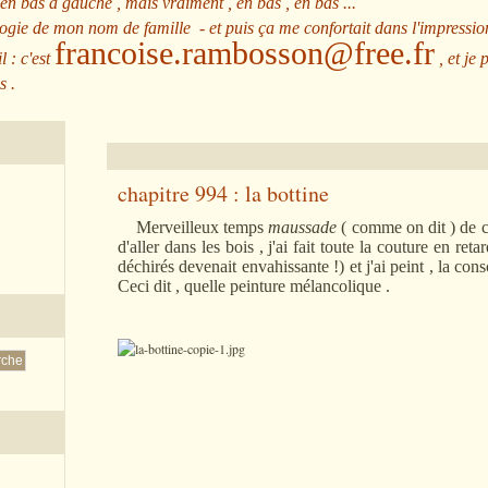
 en bas à gauche , mais vraiment , en bas , en bas ...
ologie de mon nom de famille - et puis ça me confortait dans l'impressio
francoise.rambosson@free.fr
l : c'est
, et je 
s .
chapitre 994 : la bottine
Merveilleux temps
maussade
( comme on dit ) de ce
d'aller dans les bois , j'ai fait toute la couture en reta
déchirés devenait envahissante !) et j'ai peint , la co
Ceci dit , quelle peinture mélancolique .