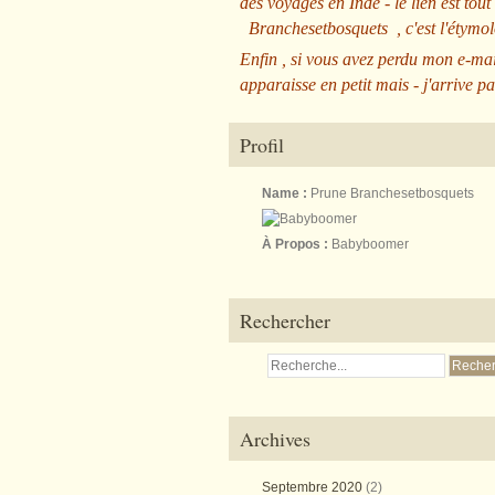
des voyages en Inde - le lien est tout
Branchesetbosquets
, c'est l'étym
Enfin , si vous avez perdu mon e-mai
apparaisse en petit mais - j'arrive pa
Profil
Name :
Prune Branchesetbosquets
À Propos :
Babyboomer
Rechercher
Archives
Septembre 2020
(2)