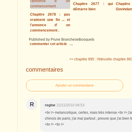
Chapitre 2677 : qui
Chapitre
démarre bien
Govinda
Chapitre 2678 : pas
vraiment une fin ... et
l'annonce d' un
commencement .
Published by Prune Branchesetbosquets
commenter cet article
…
<< chapitre 995 : l'étincelle
chapitre 993
commentaires
Ajouter un commentaire
R
regine
22/11/2010 08:53
<br /> melancolique, certes, mais très intense.<br /> j'a
chinois de paris; j'ai mal partout , preuve que j'ai bien tr
<br /> <br />