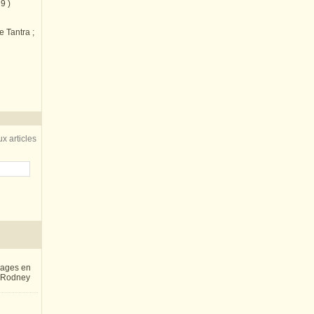
9 )
e Tantra ;
x articles
inages en
e Rodney