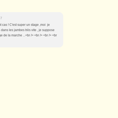
47
t cas ! C'est super un stage ,moi je
es dans les jambes très vite , je suppose
e de la marche ...<br /> <br /> <br /> <br