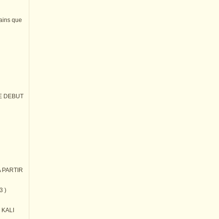
tains que
E DEBUT
 PARTIR
3 )
) KALI