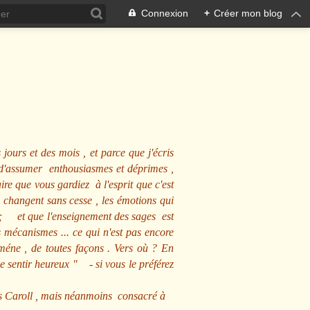
Connexion
+
Créer mon blog
 jours et des mois , et parce que j'écris
s d'assumer enthousiasmes et déprimes ,
ire que vous gardiez à l'esprit que c'est
 changent sans cesse , les émotions qui
us ; et que l'enseignement des sages est
écanismes ... ce qui n'est pas encore
mméne , de toutes façons . Vers où ? En
se sentir heureux
" - si vous le préférez
s Caroll , mais néanmoins consacré à