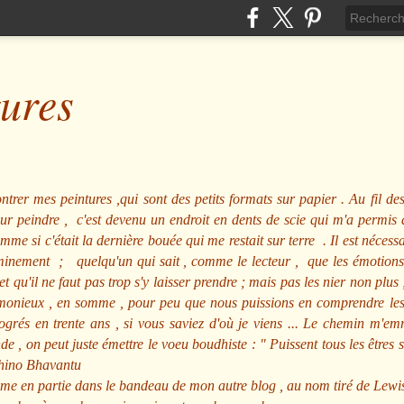
tures
ntrer mes peintures ,qui sont des petits formats sur papier . Au fil des
pour peindre , c'est devenu un endroit en dents de scie qui m'a permi
me si c'était la dernière bouée qui me restait sur terre . Il est nécessa
minement ; quelqu'un qui sait , comme le lecteur , que les émotions
et qu'il ne faut pas trop s'y laisser prendre ; mais pas les nier non pl
nieux , en somme , pour peu que nous puissions en comprendre les m
rogrés en trente ans , si vous saviez d'où je viens ... Le chemin m'e
e , on peut juste émettre le voeu boudhiste :
"
Puissent tous les êtres 
hino Bhavantu
me en partie dans le bandeau de mon autre blog , au nom tiré de Lewi