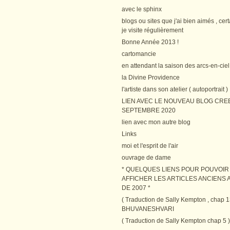
avec le sphinx
blogs ou sites que j'ai bien aimés , cer
je visite régulièrement
Bonne Année 2013 !
cartomancie
en attendant la saison des arcs-en-ciel
la Divine Providence
l'artiste dans son atelier ( autoportrait )
LIEN AVEC LE NOUVEAU BLOG CRE
SEPTEMBRE 2020
lien avec mon autre blog
Links
moi et l'esprit de l'air
ouvrage de dame
* QUELQUES LIENS POUR POUVOIR
AFFICHER LES ARTICLES ANCIENS A
DE 2007 *
( Traduction de Sally Kempton , chap 1
BHUVANESHVARI
( Traduction de Sally Kempton chap 5 