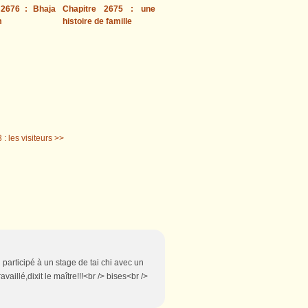
 2676 : Bhaja
Chapitre 2675 : une
m
histoire de famille
 : les visiteurs >>
i participé à un stage de tai chi avec un
availlé,dixit le maître!!!<br /> bises<br />