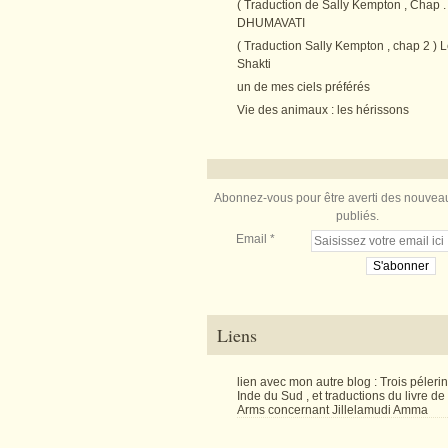
( Traduction de Sally Kempton , Chap . 
DHUMAVATI
( Traduction Sally Kempton , chap 2 ) L
Shakti
un de mes ciels préférés
Vie des animaux : les hérissons
Abonnez-vous pour être averti des nouveau
publiés.
Email
Liens
lien avec mon autre blog : Trois péler
Inde du Sud , et traductions du livre d
Arms concernant Jillelamudi Amma