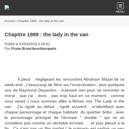
MENU
Accueil
» Chapitre 1989 : the lady in the van
Chapitre 1989 : the lady in the van
Publié le 03/04/2016 à 08:01
Par
Prune Branchesetbosquets
Il pleut .. négligeant les rencontres Abraham Mazel de ce
week-end , ( beaucoup de films sur l'incarcération , plus quelques
uns de Raymond Depardon - vraiment rien pour se remonter le
moral , que j'ai , donc , pas trop haut en ce moment , comme
vous savez ) nous sommes allés à Nîmes voir
The Lady in the
van
. J'ai rigolé au début , rigolé souvent , m'identifiant avec
chaque personnage et chaque habitant du quartier bobo , avec
le personnage principal de l'écrivain " double " qui ne se
considère pas comme un véritable écrivain ... et puis pleuré à la
fin . Ca n'est pas un film parfait ( le scénario est parfois un peu