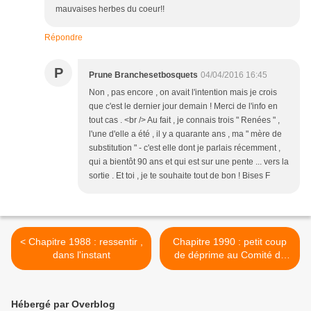
mauvaises herbes du coeur!!
Répondre
P
Prune Branchesetbosquets
04/04/2016 16:45
Non , pas encore , on avait l'intention mais je crois
que c'est le dernier jour demain ! Merci de l'info en
tout cas . <br /> Au fait , je connais trois " Renées " ,
l'une d'elle a été , il y a quarante ans , ma " mère de
substitution " - c'est elle dont je parlais récemment ,
qui a bientôt 90 ans et qui est sur une pente ... vers la
sortie . Et toi , je te souhaite tout de bon ! Bises F
< Chapitre 1988 : ressentir ,
Chapitre 1990 : petit coup
dans l'instant
de déprime au Comité de
Défense des Renards >
Hébergé par Overblog