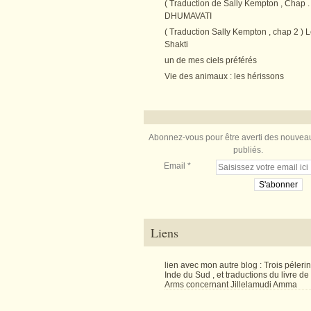
( Traduction de Sally Kempton , Chap . 
DHUMAVATI
( Traduction Sally Kempton , chap 2 ) L
Shakti
un de mes ciels préférés
Vie des animaux : les hérissons
Abonnez-vous pour être averti des nouveau
publiés.
Email
Liens
lien avec mon autre blog : Trois péler
Inde du Sud , et traductions du livre d
Arms concernant Jillelamudi Amma