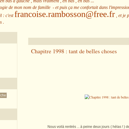
 en bas à gauche , mais vraiment , en bas , en bas ...
ologie de mon nom de famille - et puis ça me confortait dans l'impressio
francoise.rambosson@free.fr
l : c'est
, et je 
s .
Chapitre 1998 : tant de belles choses
Nous voilà rentrés ... à peine deux jours ( hélas ! ) de