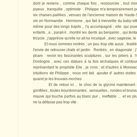
dont je reviens , comme chaque fois , ressourcée , tout m
joyeux , tranquille , optimiste . Philippe m'a temporairement po
six chaises paillées , venues de l'ancienne maison de Haute
vie en Normandie . Hermione , qui fait à merveille du baby-sitt
même pour des longs trajets , l'a accompagné ; elle qui jo
enfants , a , parait-il , montré les dents au benjamin , qui ten
tricycle ; j'apprécie qu'elle lui ait lui inculqué , avec sagesse, l
Et nous sommes rentrés ; un peu trop vite aussi , tiraillée q
l'envie de retrouver chats et jardin . Rentrés , en diagonale : 
phare : revoir les fascinantes sculptures , sur les piliers à
Dordogne , avec ces statues à la fois archaïques et contour
représentant le prophète Elie , je crois ; et d'autres à Moissa
intuitions de Philippe , nous ont fait ajouter d' autres visit
quand je les trouvais moches .
Et de retour ici , le choc de la glycine maintenant ple
gonflées , toutes bourdonnantes , sensuelles , rondes et bruiss
mauve qui touche parfois au blanc pur , ineffable ... et en pl
ne la défasse pas trop vite .