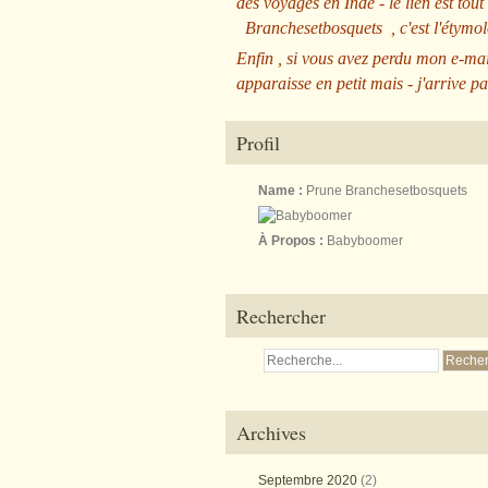
des voyages en Inde - le lien est tout
Branchesetbosquets
, c'est l'étym
Enfin , si vous avez perdu mon e-mai
apparaisse en petit mais - j'arrive pa
Profil
Name :
Prune Branchesetbosquets
À Propos :
Babyboomer
Rechercher
Archives
Septembre 2020
(2)