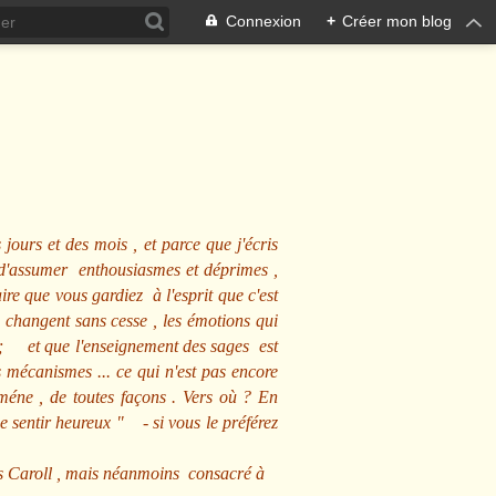
Connexion
+
Créer mon blog
 jours et des mois , et parce que j'écris
s d'assumer enthousiasmes et déprimes ,
ire que vous gardiez à l'esprit que c'est
 changent sans cesse , les émotions qui
us ; et que l'enseignement des sages est
écanismes ... ce qui n'est pas encore
mméne , de toutes façons . Vers où ? En
se sentir heureux
" - si vous le préférez
s Caroll , mais néanmoins consacré à