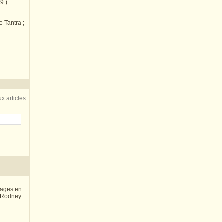
9 )
e Tantra ;
x articles
inages en
e Rodney