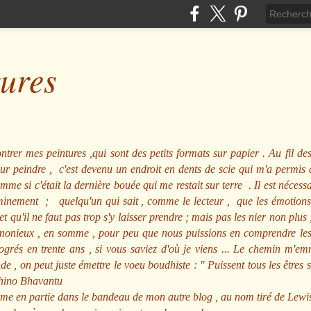
tures
ntrer mes peintures ,qui sont des petits formats sur papier . Au fil des
pour peindre , c'est devenu un endroit en dents de scie qui m'a permi
me si c'était la dernière bouée qui me restait sur terre . Il est nécessa
minement ; quelqu'un qui sait , comme le lecteur , que les émotions
et qu'il ne faut pas trop s'y laisser prendre ; mais pas les nier non pl
nieux , en somme , pour peu que nous puissions en comprendre les m
rogrés en trente ans , si vous saviez d'où je viens ... Le chemin m'e
e , on peut juste émettre le voeu boudhiste :
"
Puissent tous les êtres 
hino Bhavantu
me en partie dans le bandeau de mon autre blog , au nom tiré de Lewi