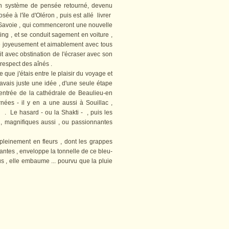
on système de pensée retourné, devenu
sée à l'ïle d'Oléron , puis est allé livrer
-Savoie , qui commenceront une nouvelle
ing , et se conduit sagement en voiture ,
ue joyeusement et aimablement avec tous
tait avec obstination de l'écraser avec son
e respect des aînés .
ue j'étais entre le plaisir du voyage et
j'avais juste une idée , d'une seule étape
 l'entrée de la cathédrale de Beaulieu-en
nées - il y en a une aussi à Souillac ,
c . Le hasard - ou la Shakti - , puis les
es , magnifiques aussi , ou passionnantes
inement en fleurs , dont les grappes
antes , enveloppe la tonnelle de ce bleu-
us , elle embaume ... pourvu que la pluie