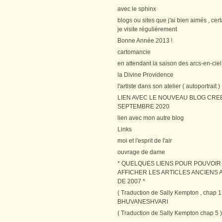
avec le sphinx
blogs ou sites que j'ai bien aimés , cer
je visite régulièrement
Bonne Année 2013 !
cartomancie
en attendant la saison des arcs-en-ciel
la Divine Providence
l'artiste dans son atelier ( autoportrait )
LIEN AVEC LE NOUVEAU BLOG CRE
SEPTEMBRE 2020
lien avec mon autre blog
Links
moi et l'esprit de l'air
ouvrage de dame
* QUELQUES LIENS POUR POUVOIR
AFFICHER LES ARTICLES ANCIENS A
DE 2007 *
( Traduction de Sally Kempton , chap 1
BHUVANESHVARI
( Traduction de Sally Kempton chap 5 