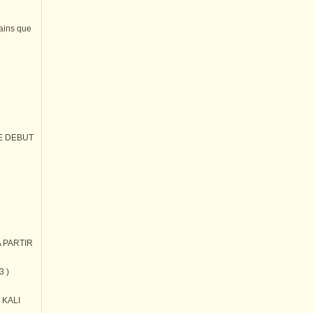
tains que
E DEBUT
 PARTIR
3 )
) KALI