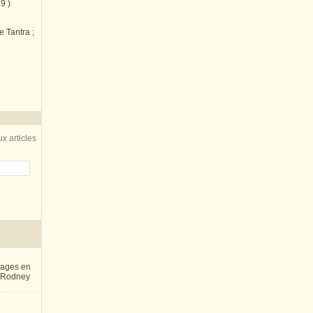
9 )
e Tantra ;
x articles
inages en
e Rodney