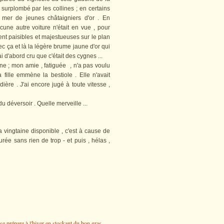
t surplombé par les collines ; en certains
 mer de jeunes châtaigniers d'or . En
une autre voiture n'était en vue , pour
nt paisibles et majestueuses sur le plan
 ça et là la légère brume jaune d'or qui
ai d'abord cru que c'était des cygnes ...
ne ; mon amie , fatiguée , n'a pas voulu
fille emmène la bestiole . Elle n'avait
ère . J'ai encore jugé à toute vitesse ,
 déversoir . Quelle merveille ...
a vingtaine disponible , c'est à cause de
ée sans rien de trop - et puis , hélas ,