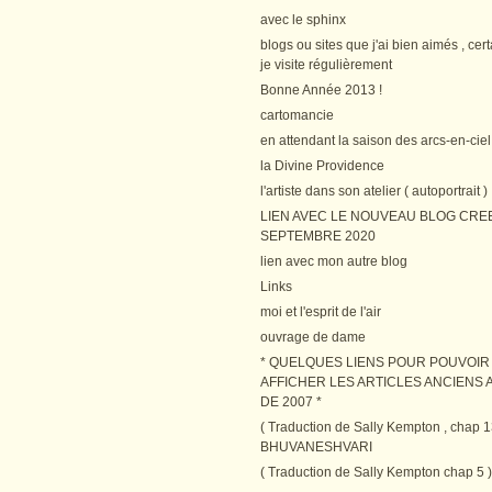
avec le sphinx
blogs ou sites que j'ai bien aimés , cer
je visite régulièrement
Bonne Année 2013 !
cartomancie
en attendant la saison des arcs-en-ciel
la Divine Providence
l'artiste dans son atelier ( autoportrait )
LIEN AVEC LE NOUVEAU BLOG CRE
SEPTEMBRE 2020
lien avec mon autre blog
Links
moi et l'esprit de l'air
ouvrage de dame
* QUELQUES LIENS POUR POUVOIR
AFFICHER LES ARTICLES ANCIENS A
DE 2007 *
( Traduction de Sally Kempton , chap 1
BHUVANESHVARI
( Traduction de Sally Kempton chap 5 