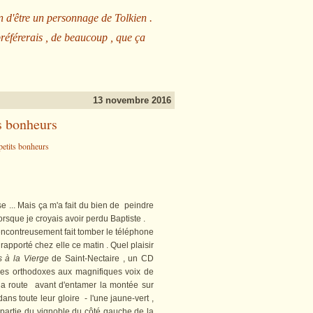
n d'être un personnage de Tolkien .
préférerais , de beaucoup , que ça
13 novembre 2016
s bonheurs
... Mais ça m'a fait du bien de peindre
lorsque je croyais avoir perdu Baptiste .
ncontreusement fait tomber le téléphone
 rapporté chez elle ce matin . Quel plaisir
 à la Vierge
de Saint-Nectaire , un CD
es orthodoxes aux magnifiques voix de
 la route avant d'entamer la montée sur
ns toute leur gloire - l'une jaune-vert ,
a partie du vignoble du côté gauche de la