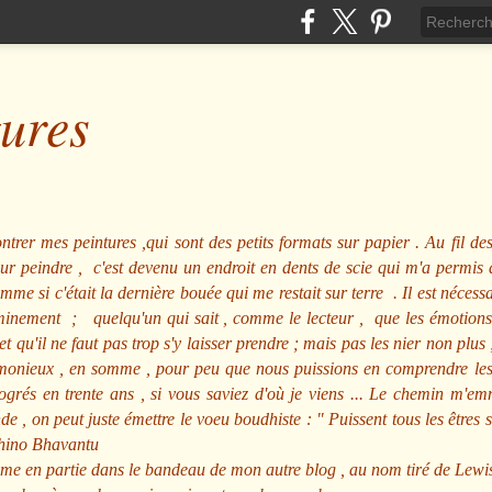
tures
ntrer mes peintures ,qui sont des petits formats sur papier . Au fil des
pour peindre , c'est devenu un endroit en dents de scie qui m'a permi
me si c'était la dernière bouée qui me restait sur terre . Il est nécessa
minement ; quelqu'un qui sait , comme le lecteur , que les émotions
et qu'il ne faut pas trop s'y laisser prendre ; mais pas les nier non pl
nieux , en somme , pour peu que nous puissions en comprendre les m
rogrés en trente ans , si vous saviez d'où je viens ... Le chemin m'e
e , on peut juste émettre le voeu boudhiste :
"
Puissent tous les êtres 
hino Bhavantu
me en partie dans le bandeau de mon autre blog , au nom tiré de Lewi