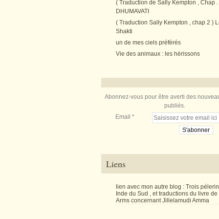
( Traduction de Sally Kempton , Chap . 
DHUMAVATI
( Traduction Sally Kempton , chap 2 ) L
Shakti
un de mes ciels préférés
Vie des animaux : les hérissons
Abonnez-vous pour être averti des nouveau
publiés.
Email
Liens
lien avec mon autre blog : Trois péler
Inde du Sud , et traductions du livre d
Arms concernant Jillelamudi Amma