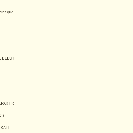
tains que
E DEBUT
 PARTIR
3 )
) KALI