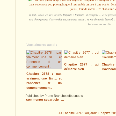
au fait , qu'est-ce qu'il devient Baptiste ? Baptiste , il récupère ... et se prépa
peu photogénique il ressemble un peu à une otarie . Je me demande bien où il 
chat a une vie secréte ...
Vous aimerez aussi :
Chapitre 2677 : qui
Chapitre
démarre bien
Govinda
Chapitre 2678 : pas
vraiment une fin ... et
l'annonce d' un
commencement .
Published by Prune Branchesetbosquets
commenter cet article
…
<< Chapitre 2097 : au jardin
Chapitre 209