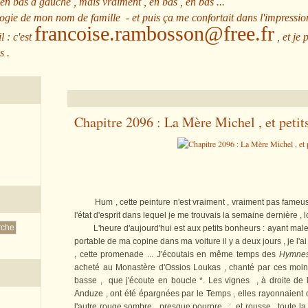
 en bas à gauche , mais vraiment , en bas , en bas ...
ologie de mon nom de famille - et puis ça me confortait dans l'impressio
francoise.rambosson@free.fr
l : c'est
, et je 
s .
Chapitre 2096 : La Mère Michel , et petit
Hum , cette peinture n'est vraiment , vraiment pas fameuse 
l'état d'esprit dans lequel je me trouvais la semaine dernière , 
L'heure d'aujourd'hui est aux petits bonheurs : ayant male
portable de ma copine dans ma voiture il y a deux jours , je l'ai
, cette promenade ... J'écoutais en même temps des
Hymnes
acheté au Monastère d'Ossios Loukas , chanté par ces moin
basse , que j'écoute en boucle *. Les vignes , à droite de
Anduze , ont été épargnées par le Temps , elles rayonnaient da
l'autre rouge sombre , presque pourpre ..; et rousse , toute l