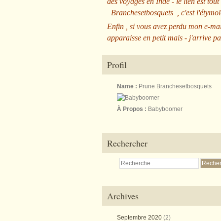
des voyages en Inde - le lien est tout
Branchesetbosquets
, c'est l'étym
Enfin , si vous avez perdu mon e-mai
apparaisse en petit mais - j'arrive pa
Profil
Name :
Prune Branchesetbosquets
À Propos :
Babyboomer
Rechercher
Archives
Septembre 2020
(2)