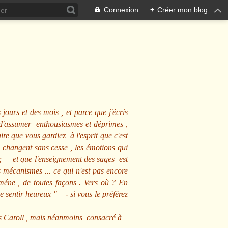
Connexion
+
Créer mon blog
 jours et des mois , et parce que j'écris
s d'assumer enthousiasmes et déprimes ,
ire que vous gardiez à l'esprit que c'est
 changent sans cesse , les émotions qui
us ; et que l'enseignement des sages est
écanismes ... ce qui n'est pas encore
mméne , de toutes façons . Vers où ? En
se sentir heureux
" - si vous le préférez
s Caroll , mais néanmoins consacré à