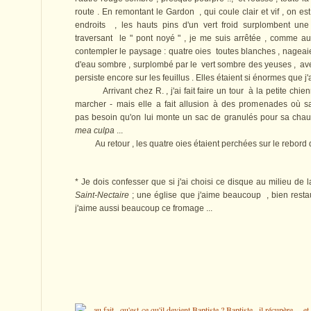
route . En remontant le Gardon , qui coule clair et vif , on es
endroits , les hauts pins d'un vert froid surplombent une
traversant le " pont noyé " , je me suis arrêtée , comme auc
contempler le paysage : quatre oies toutes blanches , nageaie
d'eau sombre , surplombé par le vert sombre des yeuses , avec
persiste encore sur les feuillus . Elles étaient si énormes que j'
Arrivant chez R. , j'ai fait faire un tour à la petite chien
marcher - mais elle a fait allusion à des promenades où sa 
pas besoin qu'on lui monte un sac de granulés pour sa chaudi
mea culpa
...
Au retour , les quatre oies étaient perchées sur le rebord du
* Je dois confesser que si j'ai choisi ce disque au milieu de l
Saint-Nectaire
; une église que j'aime beaucoup , bien restaur
j'aime aussi beaucoup ce fromage ...